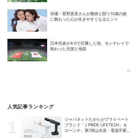
俳優・星野真里さんが難病と闘う10歳の娘
に教わった心が生きやすくなるヒント
日本代表が4‐0で圧勝した地、モンテレイで
味わった天国と地獄
Rec
人気記事ランキング
ジャパネットたかたがプライベート
ブランド「J PRIDE LIFETECH」を
ローンチ、第1弾は水道・電源不要
の充電式高圧洗浄機