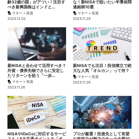
齢32歳の国」がアツい！注目す
な！新NISAで狙いたい半導体関
べき新興国株はインドと…
連銘柄10選
マネー > 投資
マネー > 投資
2023.12.02
2023.11.29
新NISAと合わせて活用すべき？
新NISAでも注目！投信積立で絶
外貨・債券先物でさらに安定し
大な人気「オルカン」って何？
たリターンを狙う「一歩…
マネー > 投資
マネー > 投資
2023.11.26
2023.11.26
NISAやiDeCoに対応するサービ
プロが厳選！投資先として有望
スも！5大共通ポイントの「ポ
な技術力が魅力のテック企業10