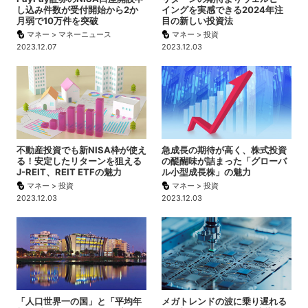
し込み件数が受付開始から2か
イングを実感できる2024年注
月弱で10万件を突破
目の新しい投資法
マネー > マネーニュース
マネー > 投資
2023.12.07
2023.12.03
不動産投資でも新NISA枠が使え
急成長の期待が高く、株式投資
る！安定したリターンを狙える
の醍醐味が詰まった「グローバ
J-REIT、REIT ETFの魅力
ル小型成長株」の魅力
マネー > 投資
マネー > 投資
2023.12.03
2023.12.03
「人口世界一の国」と「平均年
メガトレンドの波に乗り遅れる