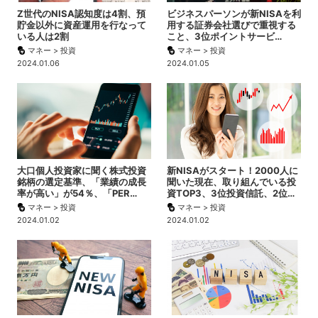
Z世代のNISA認知度は4割、預
ビジネスパーソンが新NISAを利
貯金以外に資産運用を行なって
用する証券会社選びで重視する
いる人は2割
こと、3位ポイントサービ…
マネー > 投資
マネー > 投資
2024.01.06
2024.01.05
大口個人投資家に聞く株式投資
新NISAがスタート！2000人に
銘柄の選定基準、「業績の成長
聞いた現在、取り組んでいる投
率が高い」が54％、「PER…
資TOP3、3位投資信託、2位…
マネー > 投資
マネー > 投資
2024.01.02
2024.01.02