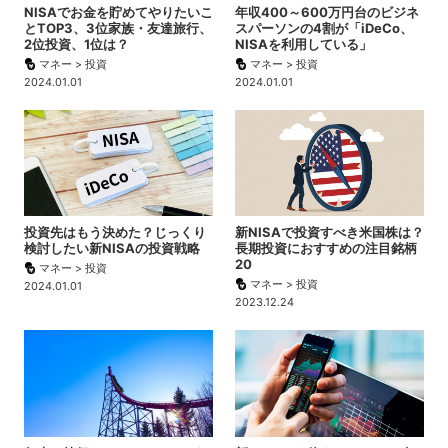
NISAでお金を貯めてやりたいこ
年収400～600万円台のビジネ
とTOP3、3位家族・友達旅行、
スパーソンの4割が「iDeCo、
2位投資、1位は？
NISAを利用している」
マネー > 投資
マネー > 投資
2024.01.01
2024.01.01
投資先はもう決めた？じっくり
新NISAで投資すべき米国株は？
検討したい新NISAの投資戦略
長期投資におすすめの注目銘柄
20
マネー > 投資
マネー > 投資
2024.01.01
2023.12.24