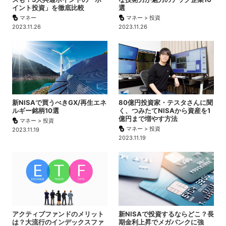
イント投資」を徹底比較
選
マネー
マネー > 投資
2023.11.26
2023.11.26
新NISAで買うべきGX/再生エネ
80億円投資家・テスタさんに聞
ルギー銘柄10選
く、つみたてNISAから資産を1
億円まで増やす方法
マネー > 投資
マネー > 投資
2023.11.19
2023.11.19
アクティブファンドのメリット
新NISAで投資するならどこ？長
は？大流行のインデックスファ
期金利上昇でメガバンクに強