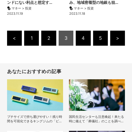
ンドにない利点と想定す…
み、地域密着型の地銀も狙…
マネー > 投資
マネー > 投資
2023.11.19
2023.11.18
<
1
2
3
4
5
>
あなたにおすすめの記事
プチサイズで持ち運びやすい！残り時
国民生活センターも注意喚起！来たる
間を可視化できるキングジムの「ビジ
時に備えて「葬儀社」のことを調べて
ュアルバータイマー」
おくべき理由