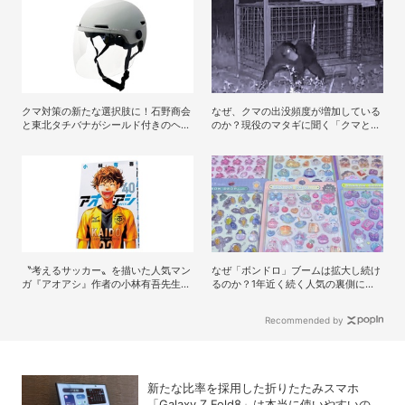
クマ対策の新たな選択肢に！石野商会
なぜ、クマの出没頻度が増加している
と東北タチバナがシールド付きのヘル
のか？現役のマタギに聞く「クマと人
メット「プロテクト・ライト」を開発
間との正しい付き合い方」
〝考えるサッカー〟を描いた人気マン
なぜ「ボンドロ」ブームは拡大し続け
ガ『アオアシ』作者の小林有吾先生が
るのか？1年近く続く人気の裏側にあ
抱くサッカーへの熱き思い
るもの
Recommended by
新たな比率を採用した折りたたみスマホ
「Galaxy Z Fold8」は本当に使いやすいの