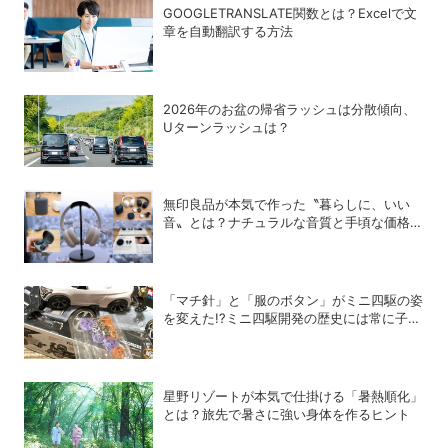
GOOGLETRANSLATE関数とは？Excelで文
章を自動翻訳する方法
2026年のお盆の帰省ラッシュは分散傾向、
Uターンラッシュは？
無印良品が本気で作った〝暮らしに、いい
音〟とは？ナチュラルな音質と手頃な価格を
追求したオーディオデバイス5選
「マチ針」と「服のボタン」がミニ四駆の姿
を変えた!?ミニ四駆開発の歴史には常に子ど
もたちのアイデアがあった！
星野リゾートが本気で仕掛ける「暑熱順化」
とは？旅先で暑さに強い身体を作るヒント