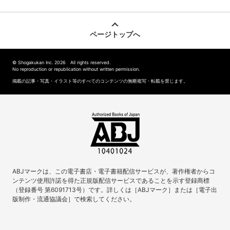
ページトップへ
© Shogakukan Inc. 2026 All rights reserved.
No reproduction or republication without written permission.
掲載の記事・写真・イラスト等のすべてのコンテンツの無断複写・転載を禁じます。
ABJマークは、この電子書店・電子書籍配信サービスが、著作権者からコ
ンテンツ使用許諾を得た正規版配信サービスであることを示す登録商標
（登録番号 第6091713号）です。詳しくは［ABJマーク］または［電子出
版制作・流通協議会］で検索してください。