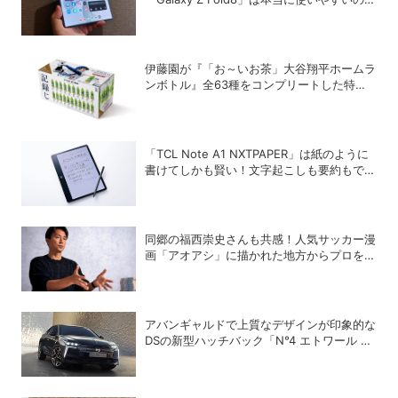
か？
伊藤園が『「お～いお茶」大谷翔平ホームラ
ンボトル』全63種をコンプリートした特別
ボックスを数量限定で販売
「TCL Note A1 NXTPAPER」は紙のように
書けてしかも賢い！文字起こしも要約もでき
るAIタブレットを試してみた
同郷の福西崇史さんも共感！人気サッカー漫
画「アオアシ」に描かれた地方からプロを目
指す少年たちのリアル
アバンギャルドで上質なデザインが印象的な
DSの新型ハッチバック「N°4 エトワール ハ
イブリッド」