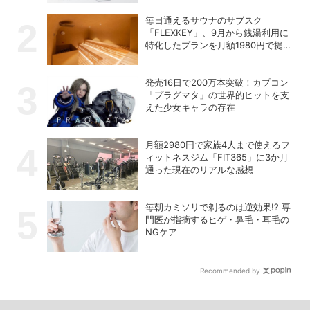
毎日通えるサウナのサブスク
「FLEXKEY」、9月から銭湯利用に
特化したプランを月額1980円で提供
開始
発売16日で200万本突破！カプコン
「プラグマタ」の世界的ヒットを支
えた少女キャラの存在
月額2980円で家族4人まで使えるフ
ィットネスジム「FIT365」に3か月
通った現在のリアルな感想
毎朝カミソリで剃るのは逆効果!? 専
門医が指摘するヒゲ・鼻毛・耳毛の
NGケア
Recommended by