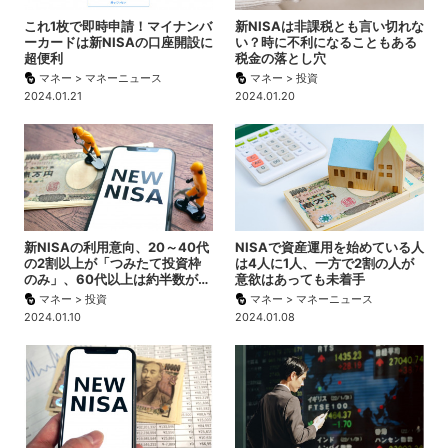
これ1枚で即時申請！マイナンバ
新NISAは非課税とも言い切れな
ーカードは新NISAの口座開設に
い？時に不利になることもある
超便利
税金の落とし穴
マネー > マネーニュース
マネー > 投資
2024.01.21
2024.01.20
新NISAの利用意向、20～40代
NISAで資産運用を始めている人
の2割以上が「つみたて投資枠
は4人に1人、一方で2割の人が
のみ」、60代以上は約半数が…
意欲はあっても未着手
マネー > 投資
マネー > マネーニュース
2024.01.10
2024.01.08