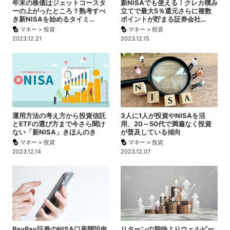
年末の株価はジェットコースタ
新NISAでも使える！クレカ積み
ーの上がったところ？熟考すべ
立てで最大5％還元さらに複数
き新NISAを始めるタイミ…
ポイントが貯まる証券会社…
マネー > 投資
マネー > 投資
2023.12.21
2023.12.15
運用方法の考え方から投資信託
3人に1人が投資やNISAを活
とETFの選び方まで今さら聞け
用、20～50代で満遍なく投資
ない「新NISA」きほんのき
が普及している傾向
マネー > 投資
マネー > 投資
2023.12.14
2023.12.07
PayPay証券のNISA口座開設申
リターンの期待よりウェルビー