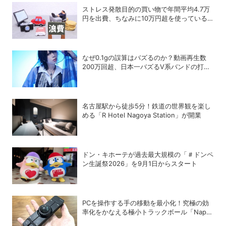
ストレス発散目的の買い物で年間平均4.7万
円を出費、ちなみに10万円超を使っている
人はどれくらいいる？
なぜ0.1gの誤算はバズるのか？動画再生数
200万回超、日本一バズるV系バンドの打算
的戦略
名古屋駅から徒歩5分！鉄道の世界観を楽し
める「R Hotel Nagoya Station」が開業
ドン・キホーテが過去最大規模の「＃ドンペ
ン生誕祭2026」を9月1日からスタート
PCを操作する手の移動を最小化！究極の効
率化をかなえる極小トラックボール「Nape
Pro」をレビュー