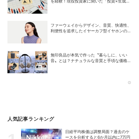
を経験！現役投資家に聞いた「投資×生成
AI」の正解と不正解
ファーウェイからデザイン、音質、快適性、
利便性を追求したイヤーカフ型イヤホンのフ
ラッグシップモデル「HUAWEI FreeClip 2
S」が登場
無印良品が本気で作った〝暮らしに、いい
音〟とは？ナチュラルな音質と手頃な価格を
追求したオーディオデバイス5選
Rec
人気記事ランキング
日経平均株価は調整局面？過去のケ
ースを分析すると6か月以内に7万円