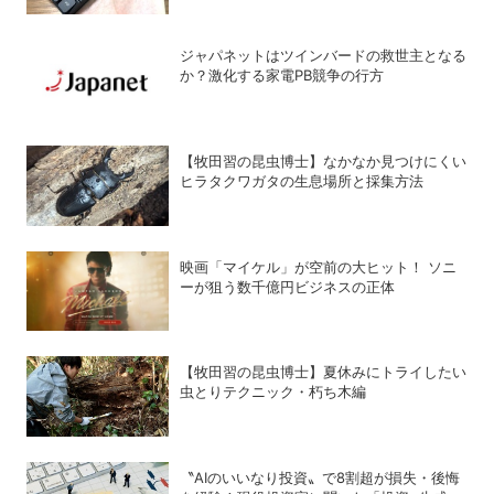
ジャパネットはツインバードの救世主となる
か？激化する家電PB競争の行方
【牧田習の昆虫博士】なかなか見つけにくい
ヒラタクワガタの生息場所と採集方法
映画「マイケル」が空前の大ヒット！ ソニ
ーが狙う数千億円ビジネスの正体
【牧田習の昆虫博士】夏休みにトライしたい
虫とりテクニック・朽ち木編
〝AIのいいなり投資〟で8割超が損失・後悔