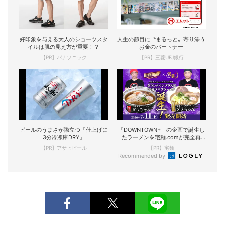
好印象を与える大人のショーツスタ
人生の節目に〝まるっと〟寄り添う
イルは肌の見え方が重要！？
お金のパートナー
【PR】パナソニック
【PR】三菱UFJ銀行
ビールのうまさが際立つ「仕上げに
「DOWNTOWN+」の企画で誕生し
3分冷凍庫DRY」
たラーメンを宅麺.comが完全再
現！
【PR】アサヒビール
【PR】宅麺
Recommended by