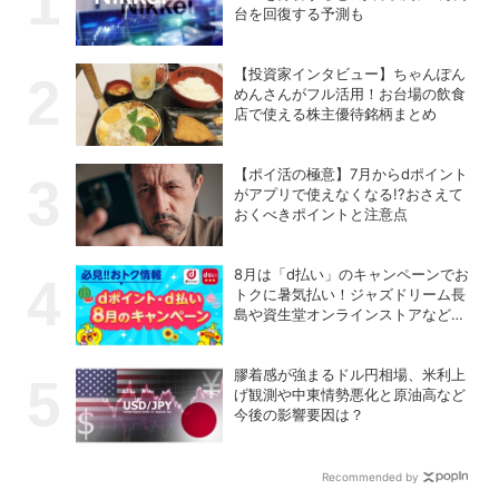
台を回復する予測も
【投資家インタビュー】ちゃんぽん
めんさんがフル活用！お台場の飲食
店で使える株主優待銘柄まとめ
【ポイ活の極意】7月からdポイント
がアプリで使えなくなる!?おさえて
おくべきポイントと注意点
8月は「d払い」のキャンペーンでお
トクに暑気払い！ジャズドリーム長
島や資生堂オンラインストアなどに
注目
膠着感が強まるドル円相場、米利上
げ観測や中東情勢悪化と原油高など
今後の影響要因は？
Recommended by