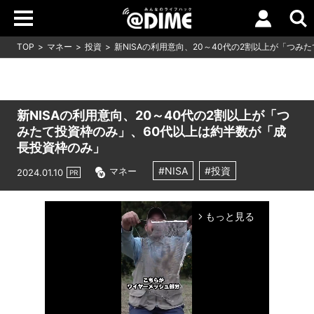
TOP
マネー
投資
新NISAの利用意向、20～40代の2割以上が「つ
新NISAの利用意向、20～40代の2割以上が「つ
みたて投資枠のみ」、60代以上は約半数が「成
長投資枠のみ」
#NISA
#投資
マネー
2024.01.10
PR
もっと見る
arrow_forward_ios