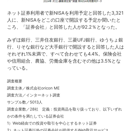
ネット証券利用者で新NISAを利用予定と回答した3,321
人に、新NISAをどこの口座で開設する予定か聞いたと
ころ、「証券会社」と回答した人が92.2％となった。
みずほ銀行、三井住友銀行、三菱UFJ銀行、ゆうちょ銀
行、りそな銀行など大手銀行で開設すると回答した人は
それぞれ1%未満で、すべて合わせても4.4%。保険会社
や信用組合、農協、労働金庫を含むその他は3.5%とな
っている。
調査概要
調査主体／株式会社oricon ME
調査方法／インターネット調査
サンプル数／5013人
調査企業数／28社 定義：投資商品を取り扱っており、以下いずれ
かの条件を満たしている証券会社
1）Web経由での投資や取引を中心とするネット証券
2）ネット証券以外の証券会社が提供するWeb取引サービス