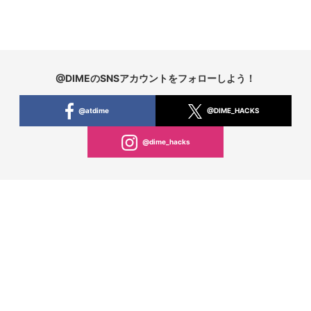
@DIMEのSNSアカウントをフォローしよう！
@atdime
@DIME_HACKS
@dime_hacks