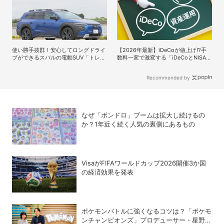
使い勝手抜群！安心してロングドライ
【2026年最新】iDeCoが値上げ!?手
ブができるスバルの電動SUV「トレイ
数料一変で激変する「iDeCoとNISA」
ルシーカー」の魅力
の賢い選び方と最終結論
Recommended by
なぜ「ボンドロ」ブームは拡大し続けるの
か？1年近く続く人気の裏側にあるもの
VisaがFIFAワールドカップ2026開催3か国
の経済効果を発表
ポケモンバトルに強くなるコツは？「ポケモ
ンチャンピオンズ」プロデューサー・星野正