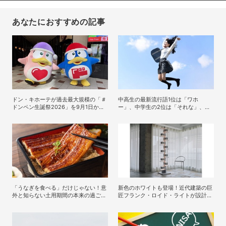
あなたにおすすめの記事
ドン・キホーテが過去最大規模の「＃
中高生の最新流行語1位は「ワホ
ドンペン生誕祭2026」を9月1日から
ー」、中学生の2位は「それな」、高
スタート
校生の2位は？
「うなぎを食べる」だけじゃない！意
新色のホワイトも登場！近代建築の巨
外と知らない土用期間の本来の過ごし
匠フランク・ロイド・ライトが設計し
方
た照明器具の復刻シリーズ
「TALIESIN」