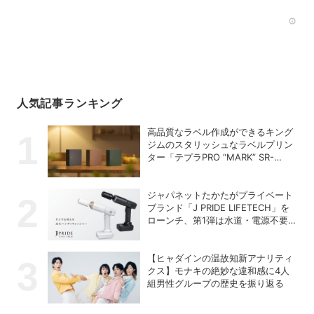
Rec
人気記事ランキング
高品質なラベル作成ができるキング
ジムのスタリッシュなラベルプリン
ター「テプラPRO “MARK” SR-
MK2」
ジャパネットたかたがプライベート
ブランド「J PRIDE LIFETECH」を
ローンチ、第1弾は水道・電源不要
の充電式高圧洗浄機
【ヒャダインの温故知新アナリティ
クス】モナキの絶妙な違和感に4人
組男性グループの歴史を振り返る