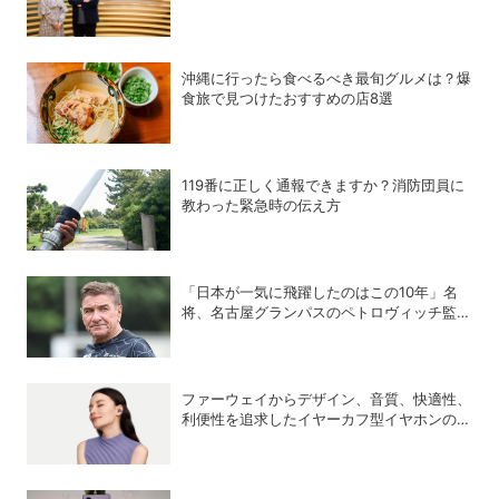
昭と女流棋士・香川愛生の特別対談が実現！
沖縄に行ったら食べるべき最旬グルメは？爆
食旅で見つけたおすすめの店8選
119番に正しく通報できますか？消防団員に
教わった緊急時の伝え方
「日本が一気に飛躍したのはこの10年」名
将、名古屋グランパスのペトロヴィッチ監督
が考える日本の進化と課題
ファーウェイからデザイン、音質、快適性、
利便性を追求したイヤーカフ型イヤホンのフ
ラッグシップモデル「HUAWEI FreeClip 2
S」が登場