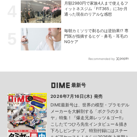
月額2980円で家族4人まで使えるフ
ィットネスジム「FIT365」に3か月
通った現在のリアルな感想
毎朝カミソリで剃るのは逆効果!? 専
門医が指摘するヒゲ・鼻毛・耳毛の
NGケア
Recommended by
最新号
2026年7月16日(木) 発売
DIME最新号は、世界の模型・プラモデル
メーカーを大解剖する「ボクラのタミ
ヤ」特集！『爆走兄弟レッツ＆ゴー!!』
こしたてつひろ先生インタビュー＆描き
下ろしピンナップ、特別付録にはスチー
ルギアケースも！さらに2026年上半期ト