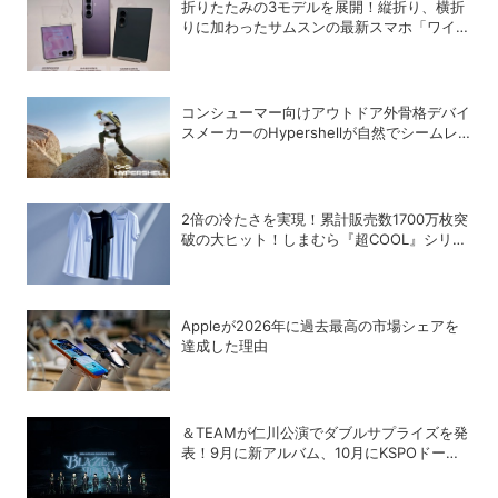
折りたたみの3モデルを展開！縦折り、横折
りに加わったサムスンの最新スマホ「ワイド
モデル」の特徴
コンシューマー向けアウトドア外骨格デバイ
スメーカーのHypershellが自然でシームレ
スな近未来の歩行体験を実現する新製品を発
売
2倍の冷たさを実現！累計販売数1700万枚突
破の大ヒット！しまむら『超COOL』シリー
ズの進化がスゴい！【PR】
Appleが2026年に過去最⾼の市場シェアを
達成した理由
＆TEAMが仁川公演でダブルサプライズを発
表！9月に新アルバム、10月にKSPOドーム
追加公演が決定