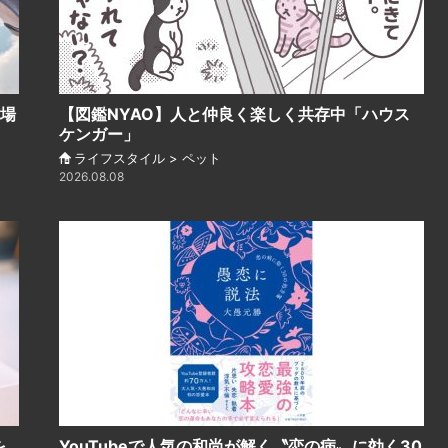
市場
【図鑑NYAO】人と仲良く楽しく共存中「ハウス
ケンガー」
ライフスタイル > ペット
2026.08.08
を
YouTubeで人気の和尚が解く〝恋の病〟に効く30