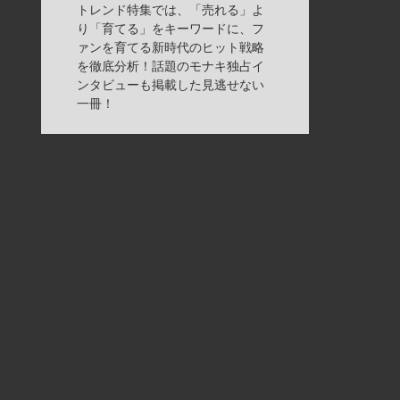
トレンド特集では、「売れる」よ
り「育てる」をキーワードに、フ
ァンを育てる新時代のヒット戦略
を徹底分析！話題のモナキ独占イ
ンタビューも掲載した見逃せない
一冊！