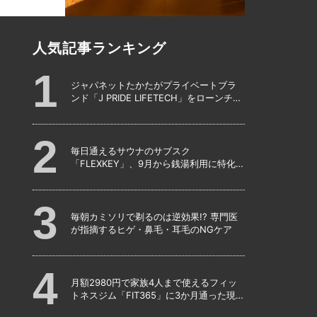
人気記事ランキング
ジャパネットたかたがプライベートブラ
ンド「J PRIDE LIFETECH」をローンチ、
第1弾は水道・電源不要の充電式高圧洗浄
機
毎日通えるサウナのサブスク
「FLEXKEY」、9月から銭湯利用に特化し
たプランを月額1980円で提供開始
毎朝カミソリで剃るのは逆効果!? 専門医
が指摘するヒゲ・鼻毛・耳毛のNGケア
月額2980円で家族4人まで使えるフィッ
トネスジム「FIT365」に3か月通った現在
のリアルな感想