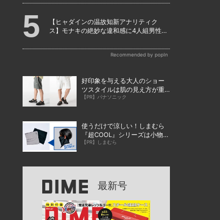
【ヒャダインの温故知新アナリティク
ス】モナキの絶妙な違和感に4人組男性グ
ループの歴史を振り返る
Recommended by popIn
好印象を与える大人のショー
ツスタイルは肌の見え方が重
【PR】パナソニック
要！？
使うだけで涼しい！しまむら
『超COOL』シリーズは小物や
【PR】しまむら
雑貨も充実！
最新号