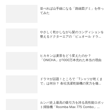
並べれば山手線になる「路線図グミ」を作っ
てみた
やさしく乾かしながら髪のコンディションを
整えるドクターエアの「ビュオール ドライ
ヤー」
ヒカキンは麦茶をどう変えたのか？
「ONICHA」が1000万本売れた本当の理由
ドラマが話題！ところで「Tシャツが乾くま
で」は何分？ 各社洗濯乾燥機の実力を徹底
比較してみた
ルンバ史上最高の吸引力を誇る高性能ロボッ
ト掃除機「Roomba Max 775 Combo」