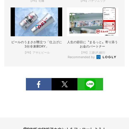
【PR】宅麺
【PR】パナソニック
ビールのうまさが際立つ「仕上げに
人生の節目に〝まるっと〟寄り添う
3分冷凍庫DRY」
お金のパートナー
【PR】アサヒビール
【PR】三菱UFJ銀行
Recommended by