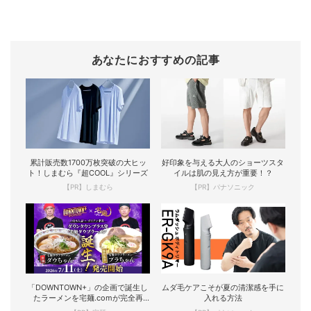
あなたにおすすめの記事
累計販売数1700万枚突破の大ヒッ
好印象を与える大人のショーツスタ
ト！しまむら『超COOL』シリーズ
イルは肌の見え方が重要！？
【PR】しまむら
【PR】パナソニック
「DOWNTOWN+」の企画で誕生し
ムダ毛ケアこそが夏の清潔感を手に
たラーメンを宅麺.comが完全再
入れる方法
現！