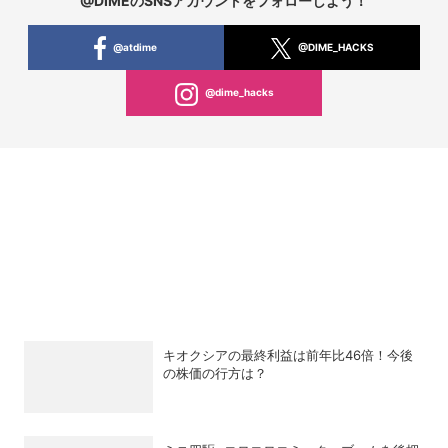
@DIMEのSNSアカウントをフォローしよう！
@atdime
@DIME_HACKS
@dime_hacks
キオクシアの最終利益は前年比46倍！今後
の株価の行方は？