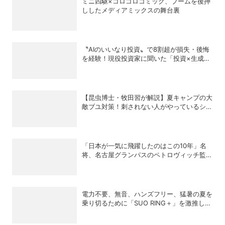
ミニ四駆×コロコロコミック、ブームを後押
ししたメディアミックスの舞台裏
〝AIのいいなり投資〟で8割超が損失・後悔
を経験！現役投資家に聞いた「投資×生成
AI」の正解と不正解
【昆虫博士・牧田習が解説】夏キャンプの大
敵ブユ対策！刺されない人がやっているシン
プル習慣
「日本が一気に飛躍したのはこの10年」名
将、名古屋グランパスのペトロヴィッチ監督
が考える日本の進化と課題
電力不要、無音、ハンズフリー、猛暑の夏を
乗り切るために「SUO RING＋」を激推しし
たい理由