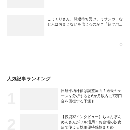
「Roomba Max 715 Vac」が登場
こっくりさん、開運待ち受け、ミサンガ、な
ぜ人はおまじないを信じるのか？「超ヤバイ
お呪い展」の監修者が語る心理の深層
Rec
人気記事ランキング
日経平均株価は調整局面？過去のケ
ースを分析すると6か月以内に7万円
台を回復する予測も
【投資家インタビュー】ちゃんぽん
めんさんがフル活用！お台場の飲食
店で使える株主優待銘柄まとめ