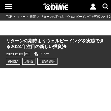
TOP
マネー
投資
リターンの期待よりウェルビーイングを実感できる2
リターンの期待よりウェルビーイングを実感でき
る2024年注目の新しい投資法
マネー
2023.12.03
PR
#NISA
#投資
#資産運用
Loaded
:
0%
/
Unmute