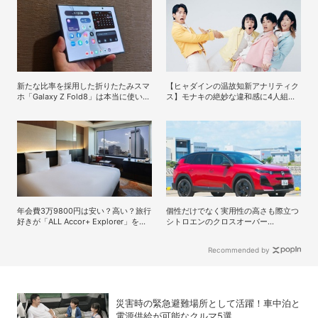
新たな比率を採用した折りたたみスマ
【ヒャダインの温故知新アナリティク
ホ「Galaxy Z Fold8」は本当に使いや
ス】モナキの絶妙な違和感に4人組男
すいのか？
性グループの歴史を振り返る
年会費3万9800円は安い？高い？旅行
個性だけでなく実用性の高さも際立つ
好きが「ALL Accor+ Explorer」を使
シトロエンのクロスオーバー
ってみたら予想以上だった
SUV「C5 AIRCROSS HYBRID」
Recommended by
災害時の緊急避難場所として活躍！車中泊と
電源供給が可能なクルマ5選