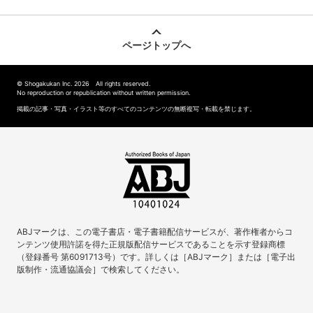
ページトップへ
© Shogakukan Inc. 2026 All rights reserved.
No reproduction or republication without written permission.
掲載の記事・写真・イラスト等のすべてのコンテンツの無断複写・転載を禁じます。
ABJマークは、この電子書店・電子書籍配信サービスが、著作権者からコ
ンテンツ使用許諾を得た正規版配信サービスであることを示す登録商標
（登録番号 第6091713号）です。詳しくは［ABJマーク］または［電子出
版制作・流通協議会］で検索してください。