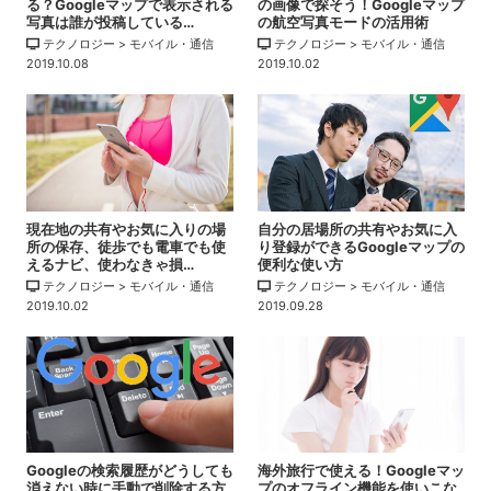
る？Googleマップで表示される
の画像で探そう！Googleマップ
写真は誰が投稿している…
の航空写真モードの活用術
テクノロジー > モバイル・通信
テクノロジー > モバイル・通信
2019.10.08
2019.10.02
現在地の共有やお気に入りの場
自分の居場所の共有やお気に入
所の保存、徒歩でも電車でも使
り登録ができるGoogleマップの
えるナビ、使わなきゃ損…
便利な使い方
テクノロジー > モバイル・通信
テクノロジー > モバイル・通信
2019.10.02
2019.09.28
Googleの検索履歴がどうしても
海外旅行で使える！Googleマッ
消えない時に手動で削除する方
プのオフライン機能を使いこな