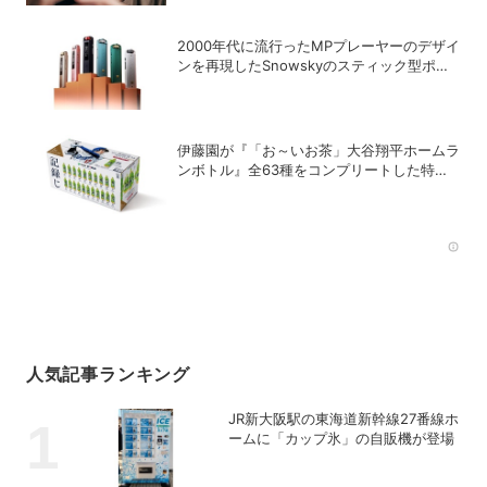
2000年代に流行ったMPプレーヤーのデザイ
ンを再現したSnowskyのスティック型ポー
タブルオーディオプレーヤー「ECHO
NANO」
伊藤園が『「お～いお茶」大谷翔平ホームラ
ンボトル』全63種をコンプリートした特別
ボックスを数量限定で販売
Rec
人気記事ランキング
JR新大阪駅の東海道新幹線27番線ホ
ームに「カップ氷」の自販機が登場