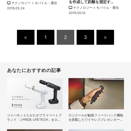
を作成して距離を測定す…
テクノロジー > モバイル・通信
テクノロジー > モバイル・通信
2019.05.24
2019.05.10
<
1
2
3
>
あなたにおすすめの記事
ジャパネットたかたがプライベートブ
ロジクールが触覚フィードバック機能
ランド「J PRIDE LIFETECH」をロー
を搭載したワイヤレスプレゼンター
ンチ、第1弾は水道・電源不要の充電
「Spotlight 2」を発売
式高圧洗浄機