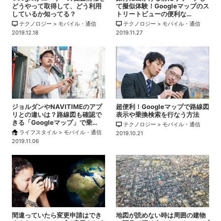
どうやって取得して、どう利用
て擬似体験！Googleマップのス
しているか知ってる？
トリートビューの便利な…
テクノロジー > モバイル・通信
テクノロジー > モバイル・通信
2019.12.18
2019.11.27
ジョルダンやNAVITIMEのアプ
超便利！Googleマップで路線図
リとの違いは？路線図も確認で
表示や乗換検索を行なう方法
きる「Googleマップ」で乗…
テクノロジー > モバイル・通信
ライフスタイル > モバイル・通信
2019.10.21
2019.11.06
間違っていたら変更申請はでき
地図が読めない時は周囲の建物