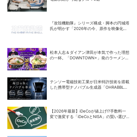
『攻殻機動隊』シリーズ構成・脚本の円城塔
氏が明かす「2026年の今、原作を映像化す
る意味」
松本人志＆ダイアン津田が本気で作った理想
の一杯。「DOWNTOWN+」発のラーメンを
宅麺.comが完全再現！【PR】
テンソー電磁技術工業が日米特許技術を搭載
した携帯型ナノバブル生成器「OHRABBLE
ウォータードリッパー」を発売
【2026年最新】iDeCoが値上げ!?手数料一
変で激変する「iDeCoとNISA」の賢い選び
方と最終結論