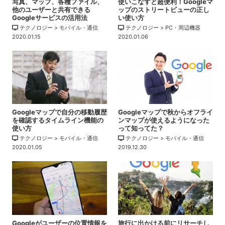
写真、マップ、各種ファイル、
使いこなすと超便利！Googleマ
他のユーザーと共有できる
ップのストリートビューの正し
Googleサービスの活用法
い使い方
テクノロジー > モバイル・通信
テクノロジー > PC・周辺機器
2020.01.15
2020.01.06
Googleマップで自分の移動履歴
Googleマップで秋からオフライ
を確認するタイムライン機能の
ンマップが使えるようになった
使い方
って知ってた？
テクノロジー > モバイル・通信
テクノロジー > モバイル・通信
2020.01.05
2019.12.30
Googleがユーザーの位置情報を
旅行に出かける前にリサーチし