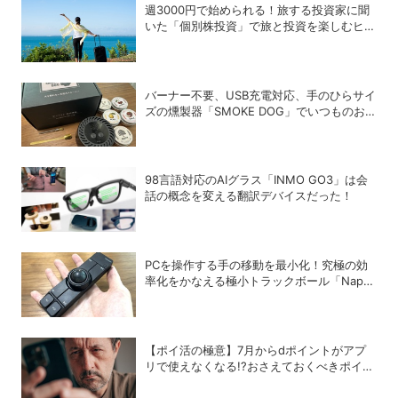
週3000円で始められる！旅する投資家に聞
いた「個別株投資」で旅と投資を楽しむヒン
ト
バーナー不要、USB充電対応、手のひらサイ
ズの燻製器「SMOKE DOG」でいつものお
つまみが劇的に美味しくなった！
98言語対応のAIグラス「INMO GO3」は会
話の概念を変える翻訳デバイスだった！
PCを操作する手の移動を最小化！究極の効
率化をかなえる極小トラックボール「Nape
Pro」をレビュー
【ポイ活の極意】7月からdポイントがアプ
リで使えなくなる!?おさえておくべきポイン
トと注意点