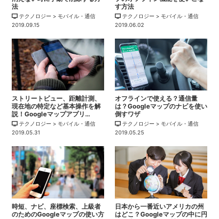
法
す方法
テクノロジー > モバイル・通信
テクノロジー > モバイル・通信
2019.09.15
2019.06.02
ストリートビュー、距離計測、
オフラインで使える？通信量
現在地の特定など基本操作を解
は？Googleマップのナビを使い
説！Googleマップアプリ…
倒すワザ
テクノロジー > モバイル・通信
テクノロジー > モバイル・通信
2019.05.31
2019.05.25
時短、ナビ、座標検索、上級者
日本から一番近いアメリカの州
のためのGoogleマップの使い方
はどこ？Googleマップの中に円