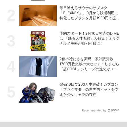
毎日通えるサウナのサブスク
「FLEXKEY」、9月から銭湯利用に
特化したプランを月額1980円で提供
開始
予約スタート！9月16日発売のDIME
は 「踊る大捜査線」大特集！オリジ
ナルメモ帳が特別付録に！
2倍の冷たさを実現！累計販売数
1700万枚突破の大ヒット！しまむら
『超COOL』シリーズの進化がスゴ
い！【PR】
発売16日で200万本突破！カプコン
「プラグマタ」の世界的ヒットを支
えた少女キャラの存在
Recommended by