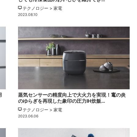
テクノロジー > 家電
2023.08.10
用
蒸気センサーの精度向上で大火力を実現！竃の炎
のゆらぎを再現した象印の圧力IH炊飯…
テクノロジー > 家電
2023.06.06