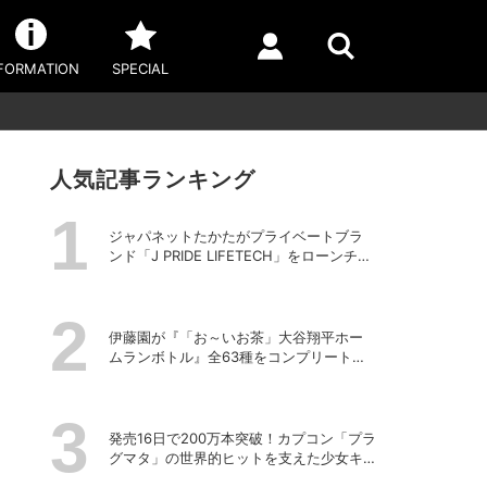
FORMATION
SPECIAL
人気記事ランキング
ジャパネットたかたがプライベートブラ
ンド「J PRIDE LIFETECH」をローンチ、
第1弾は水道・電源不要の充電式高圧洗浄
機
伊藤園が『「お～いお茶」大谷翔平ホー
ムランボトル』全63種をコンプリートし
た特別ボックスを数量限定で販売
発売16日で200万本突破！カプコン「プラ
グマタ」の世界的ヒットを支えた少女キ
ャラの存在