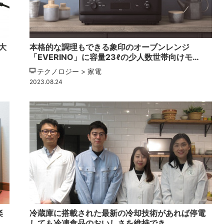
大
本格的な調理もできる象印のオーブンレンジ
「EVERINO」に容量23ℓの少人数世帯向けモ…
テクノロジー > 家電
2023.08.24
楽
冷蔵庫に搭載された最新の冷却技術があれば停電
しても冷凍食品のおいしさを維持でき…