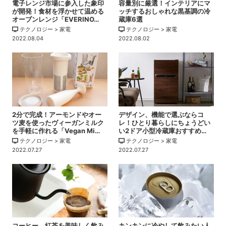
電子レンジ市場に参入した象印
容量別に厳選！インテリアにマ
が開発！食材を浮かせて温める
ッチするおしゃれな黒基調の冷
オーブンレンジ「EVERINO…
蔵庫6選
テクノロジー > 家電
テクノロジー > 家電
2022.08.04
2022.08.02
2分で完成！アーモンドやオー
デザイン、機能で選ぶならコ
ツ麦を使ったヴィーガンミルク
レ！ひとり暮らしにちょうどい
を手軽に作れる「Vegan Mi…
い2ドア小型冷蔵庫おすすめ…
テクノロジー > 家電
テクノロジー > 家電
2022.07.27
2022.07.27
コーヒー、紅茶を美味しく飲み
キンキンに冷やして飲みたい人