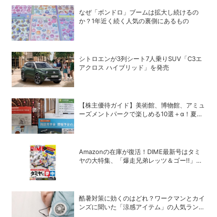
なぜ「ボンドロ」ブームは拡大し続けるの
か？1年近く続く人気の裏側にあるもの
シトロエンが3列シート7人乗りSUV「C3エ
アクロス ハイブリッド」を発売
【株主優待ガイド】美術館、博物館、アミュ
ーズメントパークで楽しめる10選＋α！夏休
みの旅行にも使える銘柄は？
Amazonの在庫が復活！DIME最新号はタミ
ヤの大特集、「爆走兄弟レッツ＆ゴー!!」の
スペシャルな付録つき！
酷暑対策に効くのはどれ？ワークマンとカイ
ンズに聞いた「涼感アイテム」の人気ランキ
ング