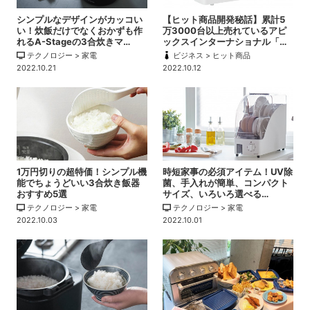
シンプルなデザインがカッコい
【ヒット商品開発秘話】累計5
い！炊飯だけでなくおかずも作
万3000台以上売れているアピ
れるA-Stageの3合炊きマ…
ックスインターナショナル「…
テクノロジー > 家電
ビジネス > ヒット商品
2022.10.21
2022.10.12
1万円切りの超特価！シンプル機
時短家事の必須アイテム！UV除
能でちょうどいい3合炊き飯器
菌、手入れが簡単、コンパクト
おすすめ5選
サイズ、いろいろ選べる…
テクノロジー > 家電
テクノロジー > 家電
2022.10.03
2022.10.01