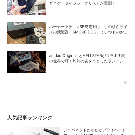
ど？ケータイジャーナリストが実測！
バーナー不要、USB充電対応、手のひらサイ
ズの燻製器「SMOKE DOG」でいつものお
つまみが劇的に美味しくなった！
adidas OriginalsとHELLSTARがコラボ！闇
の世界で輝く灼熱の炎をまとったランニング
シューズ「MEGARIDE S2」
Rec
人気記事ランキング
ジャパネットたかたがプライベート