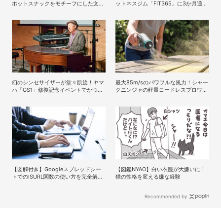
ホットスナックをモチーフにした文房
ットネスジム「FIT365」に3か月通っ
具シリーズ「ジムマート」が登場
た現在のリアルな感想
幻のシンセサイザーが堂々凱旋！ヤマ
最大85m/sのパワフルな風力！シャー
ハ「GS1」修復記念イベントでかつし
クニンジャの軽量コードレスブロワー
かトリオの向谷実さんが胸熱トーク
「Shark BlastBoss」
【図解付き】Googleスプレッドシー
【図鑑NYAO】白い衣服が大嫌いに！
トでのISURL関数の使い方を完全解
猫の性格を変える嫌な経験
説、具体例やエラー対処法も！
Recommended by