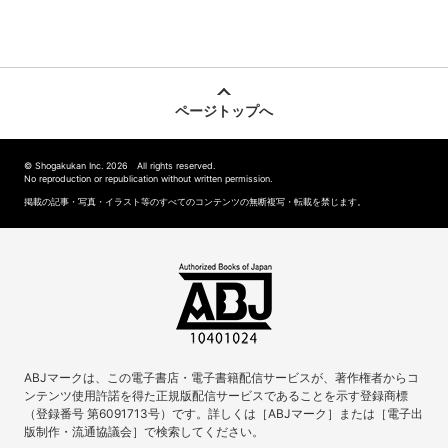
ページトップへ
© Shogakukan Inc. 2026 All rights reserved.
No reproduction or republication without written permission.
掲載の記事・写真・イラスト等のすべてのコンテンツの無断複写・転載を禁じます。
ABJマークは、この電子書店・電子書籍配信サービスが、著作権者からコ
ンテンツ使用許諾を得た正規版配信サービスであることを示す登録商標
（登録番号 第6091713号）です。詳しくは［ABJマーク］または［電子出
版制作・流通協議会］で検索してください。