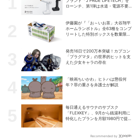
ブランド「J PRIDE LIFETECH」を
ローンチ、第1弾は水道・電源不要
の充電式高圧洗浄機
伊藤園が『「お～いお茶」大谷翔平
ホームランボトル』全63種をコンプ
リートした特別ボックスを数量限定
で販売
発売16日で200万本突破！カプコン
「プラグマタ」の世界的ヒットを支
えた少女キャラの存在
「映画ちいかわ」ヒトハは懲役何
年？罪の重さを弁護士が解説
毎日通えるサウナのサブスク
「FLEXKEY」、9月から銭湯利用に
特化したプランを月額1980円で提供
開始
Recommended by