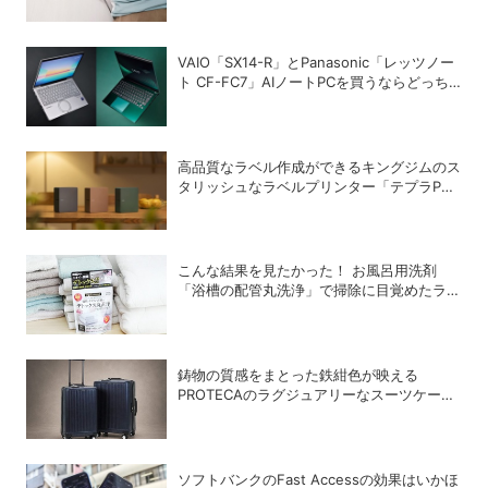
VAIO「SX14-R」とPanasonic「レッツノー
ト CF-FC7」AIノートPCを買うならどっち
が正解？
高品質なラベル作成ができるキングジムのス
タリッシュなラベルプリンター「テプラPRO
“MARK” SR-MK2」
こんな結果を見たかった！ お風呂用洗剤
「浴槽の配管丸洗浄」で掃除に目覚めたライ
ターが「寝具、タオル、衣類のデトックス丸
洗浄」で再び驚愕！
鋳物の質感をまとった鉄紺色が映える
PROTECAのラグジュアリーなスーツケース
「INRYU LTD2」
ソフトバンクのFast Accessの効果はいかほ