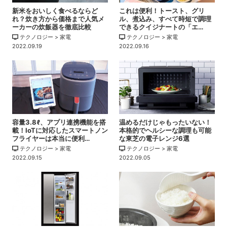
新米をおいしく食べるならど
これは便利！トースト、グリ
れ？炊き方から価格まで人気メ
ル、煮込み、すべて時短で調理
ーカーの炊飯器を徹底比較
できるクイジナートの「エ…
テクノロジー > 家電
テクノロジー > 家電
2022.09.19
2022.09.16
容量3.8ℓ、アプリ連携機能を搭
温めるだけじゃもったいない！
載！IoTに対応したスマートノン
本格的でヘルシーな調理も可能
フライヤーは本当に便利…
な東芝の電子レンジ6選
テクノロジー > 家電
テクノロジー > 家電
2022.09.15
2022.09.05