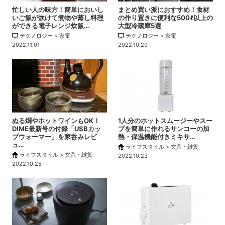
忙しい人の味方！簡単においし
まとめ買い派におすすめ！食材
いご飯が炊けて煮物や蒸し料理
の作り置きに便利な500ℓ以上の
ができる電子レンジ炊飯…
大型冷蔵庫5選
テクノロジー > 家電
テクノロジー > 家電
2022.11.01
2022.10.29
ぬる燗やホットワインもOK！
1人分のホットスムージーやスー
DIME最新号の付録「USBカッ
プを簡単に作れるサンコーの加
プウォーマー」を家呑みレビ
熱・保温機能付きミキサ…
ュ…
ライフスタイル > 文具・雑貨
ライフスタイル > 文具・雑貨
2022.10.23
2022.10.25