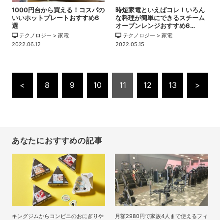
1000円台から買える！コスパの
時短家電といえばコレ！いろん
いいホットプレートおすすめ6
な料理が簡単にできるスチーム
選
オーブンレンジおすすめ6…
テクノロジー > 家電
テクノロジー > 家電
2022.06.12
2022.05.15
<
8
9
10
11
12
13
>
あなたにおすすめの記事
キングジムからコンビニのおにぎりや
月額2980円で家族4人まで使えるフィ