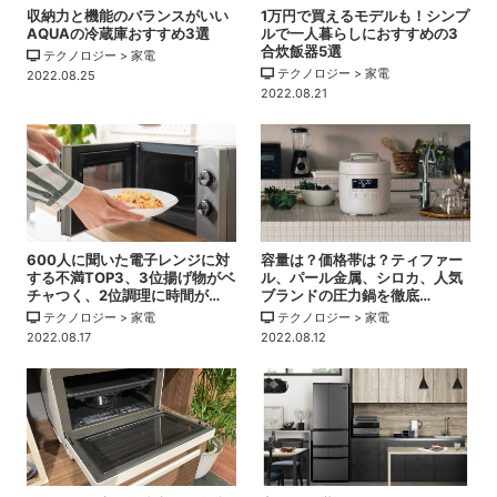
収納力と機能のバランスがいい
1万円で買えるモデルも！シンプ
AQUAの冷蔵庫おすすめ3選
ルで一人暮らしにおすすめの3
合炊飯器5選
テクノロジー > 家電
テクノロジー > 家電
2022.08.25
2022.08.21
600人に聞いた電子レンジに対
容量は？価格帯は？ティファー
する不満TOP3、3位揚げ物がベ
ル、パール金属、シロカ、人気
チャつく、2位調理に時間が…
ブランドの圧力鍋を徹底…
テクノロジー > 家電
テクノロジー > 家電
2022.08.17
2022.08.12