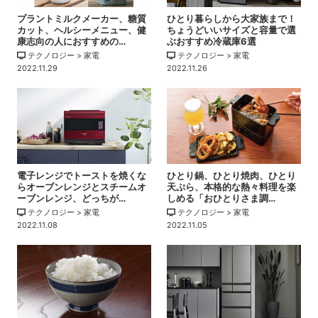
プラントミルクメーカー、糖質
ひとり暮らしから大家族まで！
カット、ヘルシーメニュー、健
ちょうどいいサイズと容量で選
康志向の人におすすめの…
ぶおすすめ冷蔵庫6選
テクノロジー > 家電
テクノロジー > 家電
2022.11.29
2022.11.26
電子レンジでトーストを焼くな
ひとり鍋、ひとり焼肉、ひとり
らオーブンレンジとスチームオ
天ぷら、本格的な熱々料理を楽
ーブンレンジ、どっちが…
しめる「おひとりさま調…
テクノロジー > 家電
テクノロジー > 家電
2022.11.08
2022.11.05