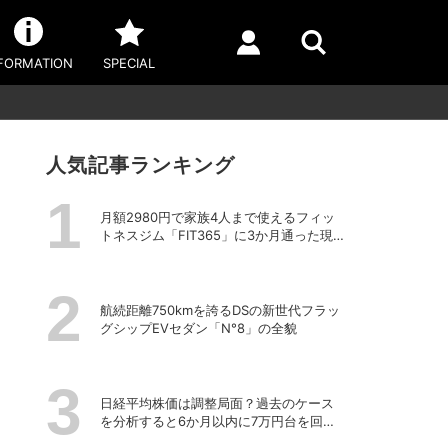
FORMATION
SPECIAL
人気記事ランキング
月額2980円で家族4人まで使えるフィッ
トネスジム「FIT365」に3か月通った現在
のリアルな感想
航続距離750kmを誇るDSの新世代フラッ
グシップEVセダン「N°8」の全貌
日経平均株価は調整局面？過去のケース
を分析すると6か月以内に7万円台を回復
する予測も