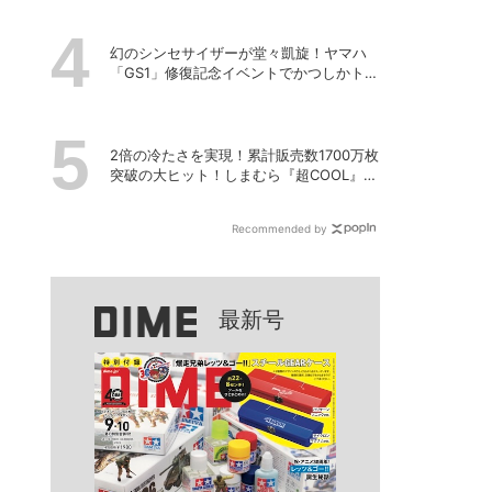
幻のシンセサイザーが堂々凱旋！ヤマハ
「GS1」修復記念イベントでかつしかトリ
オの向谷実さんが胸熱トーク
2倍の冷たさを実現！累計販売数1700万枚
突破の大ヒット！しまむら『超COOL』シ
リーズの進化がスゴい！【PR】
Recommended by
最新号