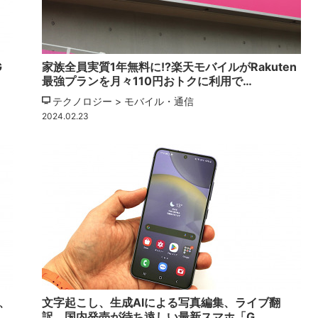
G
家族全員実質1年無料に!?楽天モバイルがRakuten
最強プランを月々110円おトクに利用で…
テクノロジー > モバイル・通信
2024.02.23
、
文字起こし、生成AIによる写真編集、ライブ翻
訳、国内発売が待ち遠しい最新スマホ「G…