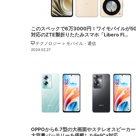
このスペックで6万3000円！ワイモバイルが5
対応のZTE製折りたたみスマホ「Libero Fl…
テクノロジー > モバイル・通信
2024.02.27
OPPOから6.7型の大画面やステレオスピーカー
大容量バッテリーを搭載したFeliCa対応…