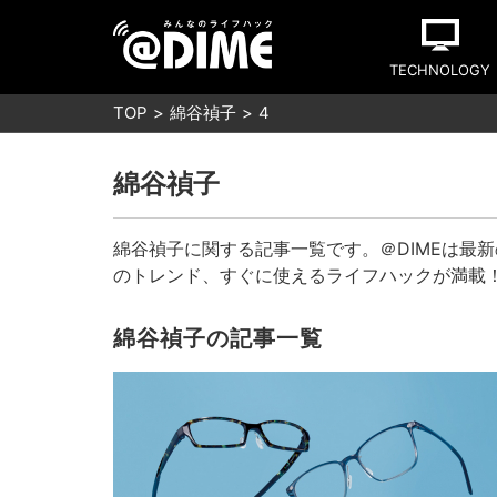
TECHNOLOGY
TOP
綿谷禎子
4
綿谷禎子
綿谷禎子に関する記事一覧です。＠DIMEは最
のトレンド、すぐに使えるライフハックが満載
綿谷禎子の記事一覧