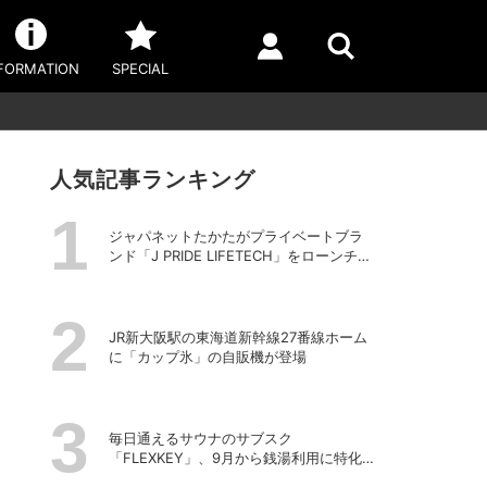
FORMATION
SPECIAL
人気記事ランキング
ジャパネットたかたがプライベートブラ
ンド「J PRIDE LIFETECH」をローンチ、
第1弾は水道・電源不要の充電式高圧洗浄
機
JR新大阪駅の東海道新幹線27番線ホーム
に「カップ氷」の自販機が登場
毎日通えるサウナのサブスク
「FLEXKEY」、9月から銭湯利用に特化し
たプランを月額1980円で提供開始