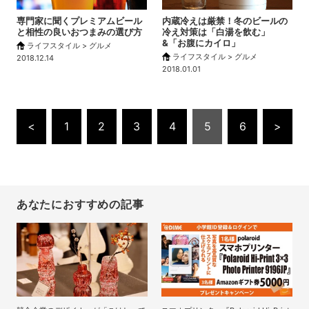
専門家に聞くプレミアムビール
内蔵冷えは厳禁！冬のビールの
と相性の良いおつまみの選び方
冷え対策は「白湯を飲む」
&「お腹にカイロ」
ライフスタイル > グルメ
ライフスタイル > グルメ
2018.12.14
2018.01.01
<
1
2
3
4
5
6
>
あなたにおすすめの記事