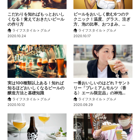
こだわりを知ればもっとおいし
ビールをおいしく飲む6つのテ
くなる！覚えておきたいビール
クニック！温度、グラス、注ぎ
の作り方
方、泡の比率、おつまみ、…
ライフスタイル > グルメ
ライフスタイル > グルメ
2020.10.24
2020.10.17
実は100種類以上ある！知れば
一番おいしいのはどれ？サント
知るほどおいしくなるビールの
リー「プレミアムモルツ〈香
醸造方法と基礎知識
る〉エール限定品」の神泡…
ライフスタイル > グルメ
ライフスタイル > グルメ
2020.10.12
2020.09.29