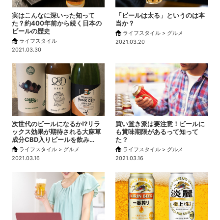
実はこんなに深いった知って
「ビールは太る」というのは本
た？約400年前から続く日本の
当か？
ビールの歴史
ライフスタイル > グルメ
ライフスタイル
2021.03.20
2021.03.30
次世代のビールになるか!?リラ
買い置き派は要注意！ビールに
ックス効果が期待される大麻草
も賞味期限があるって知って
成分CBD入りビールを飲み…
た？
ライフスタイル > グルメ
ライフスタイル > グルメ
2021.03.16
2021.03.16