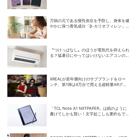
モデル」の特徴
万病の元である慢性炎症を予防し、身体を健
やかに保つ香気成分「β-カリオフィレン」
とは？
〝つけっぱなし〟のほうが電気代を抑えられ
る？猛暑日にやってはいけないエアコンの使
い方
XREALが若年層向けのサブブランドをロー
ンチ、第1弾は4万台で買える超軽量ARグラ
ス「xbx a01＋」
「TCL Note A1 NXTPAPER」は紙のように
書けてしかも賢い！文字起こしも要約もでき
るAIタブレットを試してみた