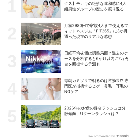
クス】モナキの絶妙な違和感に4人
組男性グループの歴史を振り返る
月額2980円で家族4人まで使えるフ
ィットネスジム「FIT365」に3か月
通った現在のリアルな感想
日経平均株価は調整局面？過去のケ
ースを分析すると6か月以内に7万円
台を回復する予測も
毎朝カミソリで剃るのは逆効果!? 専
門医が指摘するヒゲ・鼻毛・耳毛の
NGケア
2026年のお盆の帰省ラッシュは分
散傾向、Uターンラッシュは？
Recommended by