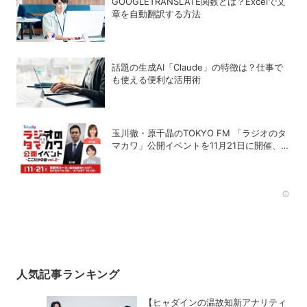
GOOGLETRANSLATE関数とは？Excelで文
章を自動翻訳する方法
話題の生成AI「Claude」の特徴は？仕事で
も使える便利な活用術
玉川徹・原千晶のTOKYO FM 「ラジオのタ
マカワ」公開イベントを11月21日に開催、ゲ
ストは赤江珠緒
Rec
人気記事ランキング
【ヒャダインの温故知新アナリティ