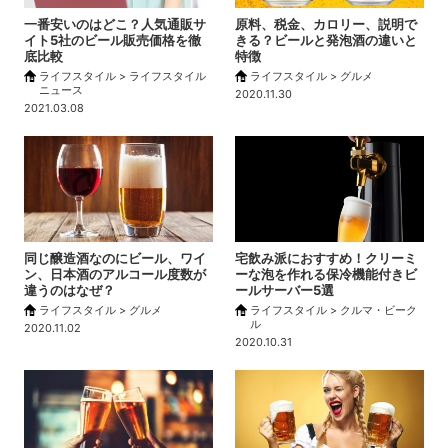
一番安いのはどこ？人気通販サ
原料、税金、カロリー、説明で
イト5社のビール販売価格を徹
きる？ビールと発泡酒の違いと
底比較
特徴
ライフスタイル > ライフスタイル
ライフスタイル > グルメ
ニュース
2020.11.30
2021.03.08
同じ醸造酒なのにビール、ワイ
宅飲み派におすすめ！クリーミ
ン、日本酒のアルコール度数が
ーな泡を作れる保冷機能付きビ
違うのはなぜ？
ールサーバー5選
ライフスタイル > グルメ
ライフスタイル > クルマ・ビーク
ル
2020.11.02
2020.10.31