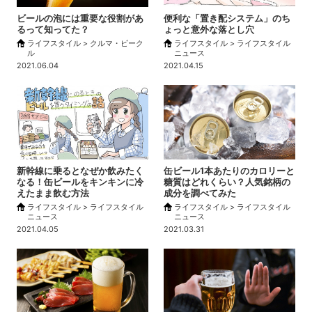
ビールの泡には重要な役割があ
便利な「置き配システム」のち
るって知ってた？
ょっと意外な落とし穴
ライフスタイル > クルマ・ビーク
ライフスタイル > ライフスタイル
ル
ニュース
2021.06.04
2021.04.15
新幹線に乗るとなぜか飲みたく
缶ビール1本あたりのカロリーと
なる！缶ビールをキンキンに冷
糖質はどれくらい？人気銘柄の
えたまま飲む方法
成分を調べてみた
ライフスタイル > ライフスタイル
ライフスタイル > ライフスタイル
ニュース
ニュース
2021.04.05
2021.03.31