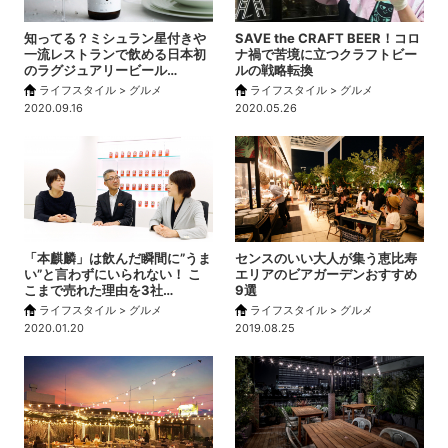
知ってる？ミシュラン星付きや
SAVE the CRAFT BEER！コロ
一流レストランで飲める日本初
ナ禍で苦境に立つクラフトビー
のラグジュアリービール…
ルの戦略転換
ライフスタイル > グルメ
ライフスタイル > グルメ
2020.09.16
2020.05.26
「本麒麟」は飲んだ瞬間に”うま
センスのいい大人が集う恵比寿
い”と言わずにいられない！ こ
エリアのビアガーデンおすすめ
こまで売れた理由を3社…
9選
ライフスタイル > グルメ
ライフスタイル > グルメ
2020.01.20
2019.08.25