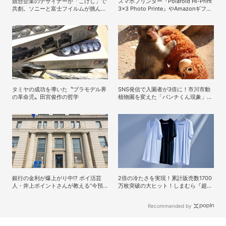
競合企業のデザイナーが「こけし」で
スマホプリンター『Polaroid Hi-Print
共創。ソニーと富士フイルムが挑んだ
3×3 Photo Printe』やAmazonギフト
インハウスデザインの可能性
券が当たる！プレゼントキャンペーン
がスタート【8月26日締切】
タミヤの成功を導いた〝プラモデル界
SNS発信で入園者が3倍に！市川市動
の革命児〟田宮俊作の哲学
植物園を変えた「パンチくん現象」の
裏側
銀行の金利が爆上がり中!? ポイ活芸
2倍の冷たさを実現！累計販売数1700
人・井上ポイントさんが教える“今預
万枚突破の大ヒット！しまむら『超
けるべき”高金利銀行
COOL』シリーズの進化がスゴい！
【PR】
Recommended by