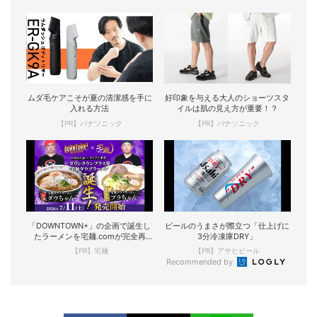
ムダ毛ケアこそが夏の清潔感を手に
好印象を与える大人のショーツスタ
入れる方法
イルは肌の見え方が重要！？
【PR】パナソニック
【PR】パナソニック
「DOWNTOWN+」の企画で誕生し
ビールのうまさが際立つ「仕上げに
たラーメンを宅麺.comが完全再
3分冷凍庫DRY」
現！
【PR】宅麺
【PR】アサヒビール
Recommended by