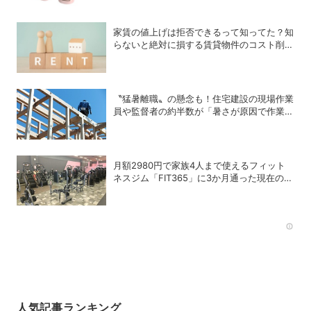
家賃の値上げは拒否できるって知ってた？知
らないと絶対に損する賃貸物件のコスト削減
術
〝猛暑離職〟の懸念も！住宅建設の現場作業
員や監督者の約半数が「暑さが原因で作業や
納期を遅延したことがある」
月額2980円で家族4人まで使えるフィット
ネスジム「FIT365」に3か月通った現在のリ
アルな感想
Rec
人気記事ランキング