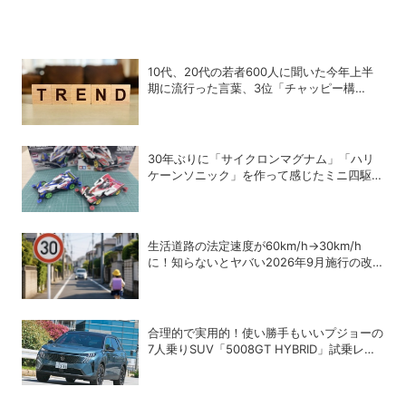
10代、20代の若者600人に聞いた今年上半
期に流行った言葉、3位「チャッピー構
文」、2位「メロい」、1位は？
30年ぶりに「サイクロンマグナム」「ハリ
ケーンソニック」を作って感じたミニ四駆の
魅力
生活道路の法定速度が60km/h→30km/h
に！知らないとヤバい2026年9月施行の改
正内容を弁護士が解説
合理的で実用的！使い勝手もいいプジョーの
7人乗りSUV「5008GT HYBRID」試乗レビ
ュー