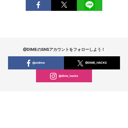
@DIMEのSNSアカウントをフォローしよう！
@atdime
@DIME_HACKS
@dime_hacks