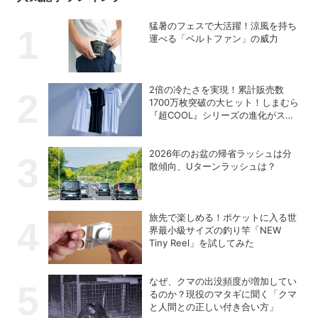
猛暑のフェスで大活躍！涼風を持ち
運べる「ベルトファン」の威力
2倍の冷たさを実現！累計販売数
1700万枚突破の大ヒット！しまむら
『超COOL』シリーズの進化がスゴ
い！【PR】
2026年のお盆の帰省ラッシュは分
散傾向、Uターンラッシュは？
旅先で楽しめる！ポケットに入る世
界最小級サイズの釣り竿「NEW
Tiny Reel」を試してみた
なぜ、クマの出没頻度が増加してい
るのか？現役のマタギに聞く「クマ
と人間との正しい付き合い方」