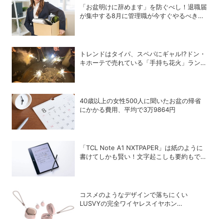
「お盆明けに辞めます」を防ぐべし！退職届
が集中する8月に管理職が今すぐやるべき対
策
トレンドはタイパ、スペパにギャル!?ドン・
キホーテで売れている「手持ち花火」ランキ
ング
40歳以上の女性500人に聞いたお盆の帰省
にかかる費用、平均で3万9864円
「TCL Note A1 NXTPAPER」は紙のように
書けてしかも賢い！文字起こしも要約もでき
るAIタブレットを試してみた
コスメのようなデザインで落ちにくい
LUSVYの完全ワイヤレスイヤホン
「LSC01」