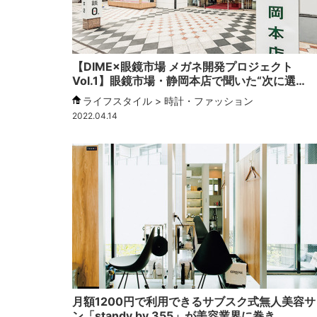
【DIME×眼鏡市場 メガネ開発プロジェクト
Vol.1】眼鏡市場・静岡本店で聞いた“次に選…
ライフスタイル > 時計・ファッション
2022.04.14
月額1200円で利用できるサブスク式無人美容サ
ン「standy by 355」が美容業界に巻き…