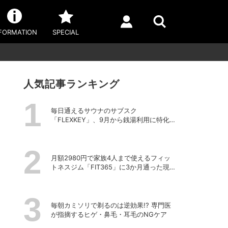
FORMATION
SPECIAL
人気記事ランキング
毎日通えるサウナのサブスク
「FLEXKEY」、9月から銭湯利用に特化し
たプランを月額1980円で提供開始
月額2980円で家族4人まで使えるフィッ
トネスジム「FIT365」に3か月通った現在
のリアルな感想
毎朝カミソリで剃るのは逆効果!? 専門医
が指摘するヒゲ・鼻毛・耳毛のNGケア