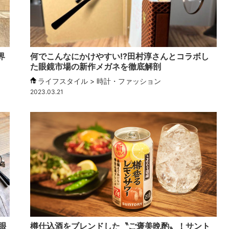
界
何でこんなにかけやすい!?田村淳さんとコラボし
た眼鏡市場の新作メガネを徹底解剖
ライフスタイル > 時計・ファッション
2023.03.21
眼
樽仕込酒をブレンドした〝ご褒美晩酌〟！サント