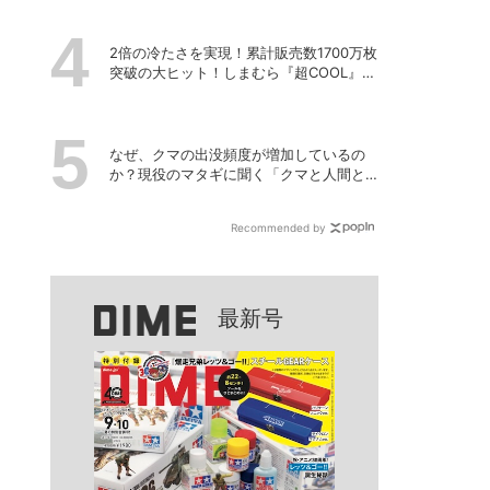
2倍の冷たさを実現！累計販売数1700万枚
突破の大ヒット！しまむら『超COOL』シ
リーズの進化がスゴい！【PR】
なぜ、クマの出没頻度が増加しているの
か？現役のマタギに聞く「クマと人間と
の正しい付き合い方」
Recommended by
最新号