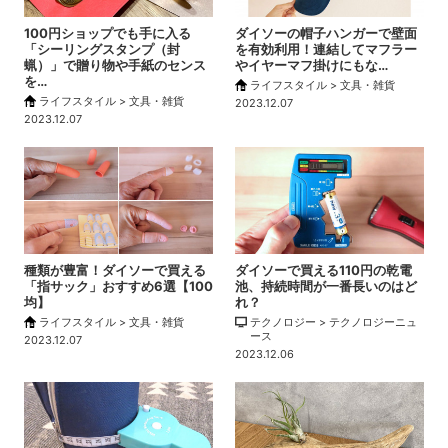
100円ショップでも手に入る
ダイソーの帽子ハンガーで壁面
「シーリングスタンプ（封
を有効利用！連結してマフラー
蝋）」で贈り物や手紙のセンス
やイヤーマフ掛けにもな…
を…
ライフスタイル > 文具・雑貨
ライフスタイル > 文具・雑貨
2023.12.07
2023.12.07
種類が豊富！ダイソーで買える
ダイソーで買える110円の乾電
「指サック」おすすめ6選【100
池、持続時間が一番長いのはど
均】
れ？
ライフスタイル > 文具・雑貨
テクノロジー > テクノロジーニュ
ース
2023.12.07
2023.12.06