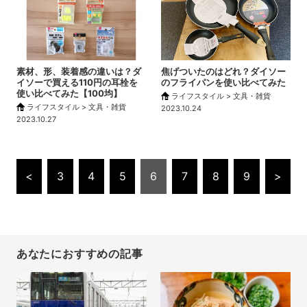
素材、形、装着感の違いは？ダ
焦げついたのはどれ？ダイソー
イソーで買える110円の耳栓を
のフライパンを使い比べてみた
使い比べてみた【100均】
ライフスタイル > 文具・雑貨
ライフスタイル > 文具・雑貨
2023.10.24
2023.10.27
<
3
4
5
6
7
8
9
>
あなたにおすすめの記事