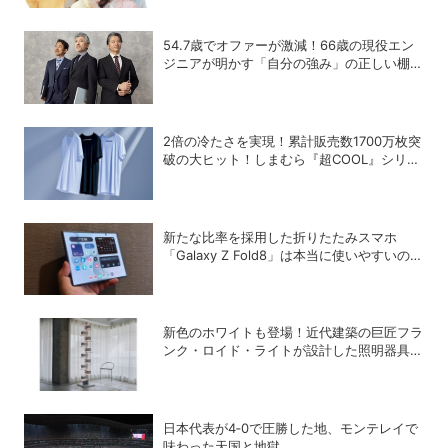
54.7歳でオファーが激減！66歳の現役エン
ジニアが明かす「自分の強み」の正しい棚卸
し術
2倍の冷たさを実現！累計販売数1700万枚突
破の大ヒット！しまむら『超COOL』シリー
ズの進化がスゴい！【PR】
新たな比率を採用した折りたたみスマホ
「Galaxy Z Fold8」は本当に使いやすいの
か？
新色のホワイトも登場！近代建築の巨匠フラ
ンク・ロイド・ライトが設計した照明器具の
復刻シリーズ「TALIESIN」
日本代表が4‐0で圧勝した地、モンテレイで
味わった天国と地獄