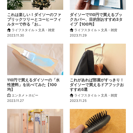
これは楽しい！ダイソーのファ
ダイソーで110円で買えるブッ
ブリックツリーとコーヒーフィ
クカバー、目的別おすすめ3タ
ルターで作る「お…
イプ【100均】
ライフスタイル > 文具・雑貨
ライフスタイル > 文具・雑貨
2023.11.30
2023.11.29
110円で買えるダイソーの「水
これがあれば部屋がすっきり！
性塗料」を比べてみた【100
ダイソーで買えるドアフックお
均】
すすめ5選
エンタメ > ホビー
ライフスタイル > 文具・雑貨
2023.11.27
2023.11.25