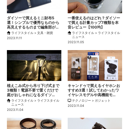
ダイソーで買えるミニ財布5
一番使えるのはどれ？ダイソー
選！シンプルで優秀なものから
で買える計量カップ7種類を本
高見えするものまで編集部が…
音レビュー【100均】
ライフスタイル > 文具・雑貨
ライフスタイル > ライフスタイル
ニュース
2023.11.11
2023.11.05
植えこみ式から吊り下げ式まで
キャンドゥで買えるイヤホンお
3種類！電源不要で置くだけで
すすめ3選！試してわかったワ
庭がおしゃれになるダイソ…
イヤレスモデルや高機能モ…
ライフスタイル > ライフスタイル
テクノロジー > ガジェット
ニュース
2023.11.04
2023.11.04