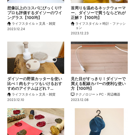
想像以上のコスパにびっくり!?
首周りを温めるネックウォーマ
プロも評価するダイソーのワイ
ー、ダイソーで買うならどれが
ングラス【100均】
正解？【100均】
ライフスタイル > 文具・雑貨
ライフスタイル > 時計・ファッシ
ョン
2023.12.24
2023.12.23
ダイソーの野菜カッターを使い
見た目がすっきり！ダイソーで
比べ！肉もナッツもいけるおす
買える配線カバーの便利な使い
すめのアイテムはどれ？…
方【100均】
ライフスタイル > 文具・雑貨
テクノロジー > PC・周辺機器
2023.12.10
2023.12.08