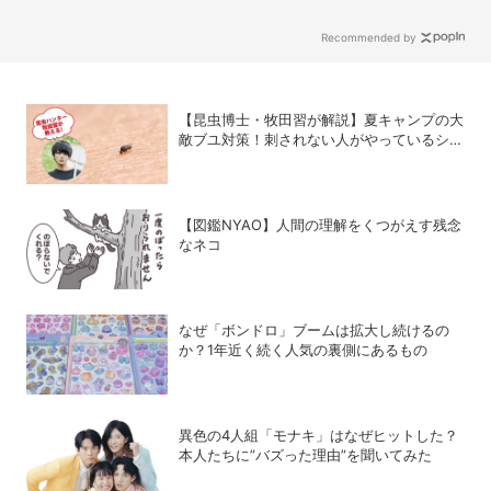
の実力を底上げした背景
Recommended by
【昆虫博士・牧田習が解説】夏キャンプの大
敵ブユ対策！刺されない人がやっているシン
プル習慣
【図鑑NYAO】人間の理解をくつがえす残念
なネコ
なぜ「ボンドロ」ブームは拡大し続けるの
か？1年近く続く人気の裏側にあるもの
異色の4人組「モナキ」はなぜヒットした？
本人たちに”バズった理由”を聞いてみた