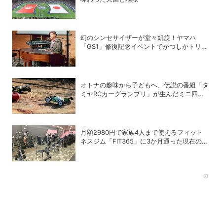
幻のシンセサイザーが堂々凱旋！ヤマハ
「GS1」修復記念イベントでかつしかトリオ
の向谷実さんが胸熱トーク
オトナの趣味から子どもへ、伝説の番組「タ
ミヤRCカーグランプリ」が生んだミニ四駆
ブーム
月額2980円で家族4人まで使えるフィット
ネスジム「FIT365」に3か月通った現在のリ
アルな感想
Rec