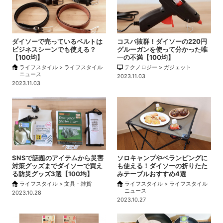
ダイソーで売っているベルトは
コスパ抜群！ダイソーの220円
ビジネスシーンでも使える？
グルーガンを使って分かった唯
【100均】
一の不満【100均】
ライフスタイル > ライフスタイル
テクノロジー > ガジェット
ニュース
2023.11.03
2023.11.03
SNSで話題のアイテムから災害
ソロキャンプやベランピングに
対策グッズまでダイソーで買え
も使える！ダイソーの折りたた
る防災グッズ3選【100均】
みテーブルおすすめ4選
ライフスタイル > 文具・雑貨
ライフスタイル > ライフスタイル
ニュース
2023.10.28
2023.10.27