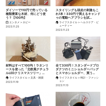
ダイソーで110円で売っている
スタイリングも頭皮の刺激もこ
種類豊富な木材、何にどう使
れ1本！330円で買えるキャンド
う？【100均】
ゥの電動ヘアブラシを試…
エンタメ > ホビー
ライフスタイル > ヘルスケア・ビ
ューティー
2023.11.25
2023.11.23
材料はすべて100均！ラタンリ
全て330円！スタンダードプロ
ースを使った「北欧風ナチュラ
ダクツのミニショルダーバッグ
ルLEDクリスマスツリー」…
とスマホショルダー、買う…
ライフスタイル > 文具・雑貨
ライフスタイル > 時計・ファッシ
ョン
2023.11.19
2023.11.13