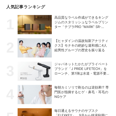
人気記事ランキング
高品質なラベル作成ができるキング
ジムのスタリッシュなラベルプリン
ター「テプラPRO “MARK” SR-
MK2」
【ヒャダインの温故知新アナリティ
クス】モナキの絶妙な違和感に4人
組男性グループの歴史を振り返る
ジャパネットたかたがプライベート
ブランド「J PRIDE LIFETECH」を
ローンチ、第1弾は水道・電源不要
の充電式高圧洗浄機
毎朝カミソリで剃るのは逆効果!? 専
門医が指摘するヒゲ・鼻毛・耳毛の
NGケア
毎日通えるサウナのサブスク
「FLEXKEY」、9月から銭湯利用に