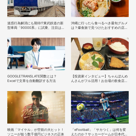
迷惑行為解消にも期待!?東武鉄道の新
沖縄に行ったら食べるべき最旬グルメ
型車両「90000系」に試乗、注目は逆
は？爆食旅で見つけたおすすめの店8
スラントのデザイン！
選
GOOGLETRANSLATE関数とは？
【投資家インタビュー】ちゃんぽんめ
Excelで文章を自動翻訳する方法
んさんがフル活用！お台場の飲食店で
使える株主優待銘柄まとめ
映画「マイケル」が空前の大ヒット！
「eFootball」「サカつく」は何を変
ソニーが狙う数千億円ビジネスの正体
えたのか？サッカーゲームが日本代表