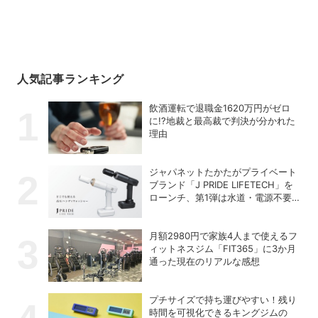
人気記事ランキング
飲酒運転で退職金1620万円がゼロ
に!?地裁と最高裁で判決が分かれた
理由
ジャパネットたかたがプライベート
ブランド「J PRIDE LIFETECH」を
ローンチ、第1弾は水道・電源不要
の充電式高圧洗浄機
月額2980円で家族4人まで使えるフ
ィットネスジム「FIT365」に3か月
通った現在のリアルな感想
プチサイズで持ち運びやすい！残り
時間を可視化できるキングジムの