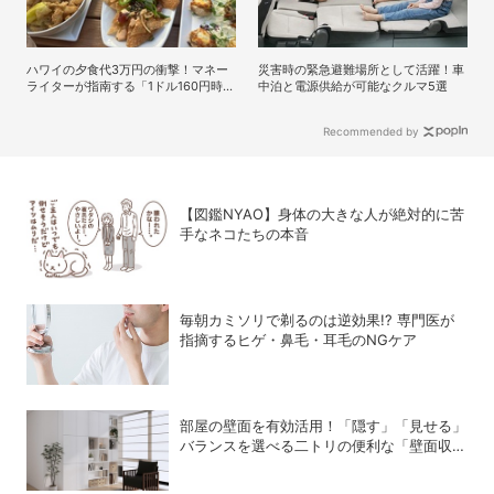
ハワイの夕食代3万円の衝撃！マネー
災害時の緊急避難場所として活躍！車
ライターが指南する「1ドル160円時
中泊と電源供給が可能なクルマ5選
代」の外貨防衛術
Recommended by
【図鑑NYAO】身体の大きな人が絶対的に苦
手なネコたちの本音
毎朝カミソリで剃るのは逆効果!? 専門医が
指摘するヒゲ・鼻毛・耳毛のNGケア
部屋の壁面を有効活用！「隠す」「見せる」
バランスを選べる二トリの便利な「壁面収
納」シリーズ