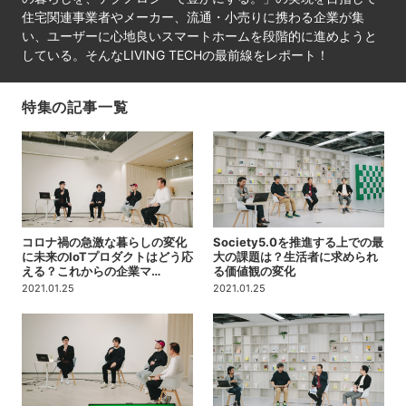
住宅関連事業者やメーカー、流通・小売りに携わる企業が集
い、ユーザーに心地良いスマートホームを段階的に進めようと
している。そんなLIVING TECHの最前線をレポート！
特集の記事一覧
コロナ禍の急激な暮らしの変化
Society5.0を推進する上での最
に未来のIoTプロダクトはどう応
大の課題は？生活者に求められ
える？これからの企業マ…
る価値観の変化
2021.01.25
2021.01.25