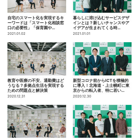
自宅のスマート化を実現するキ
暮らしに溶け込むサービスデザ
ーワードは「スマート化相談窓
インとは？新しいチャンスやア
口の必要性」「保育園や…
イデアが生まれてくる時…
2021.01.02
2021.01.01
教育や医療の不安、通勤費はど
新型コロナ前からICTを積極的
うなる？多拠点生活を実現する
に導入！北海道・上士幌町に東
ための問題点と解決策
京からの転入者、特に若い…
2020.12.31
2020.12.30