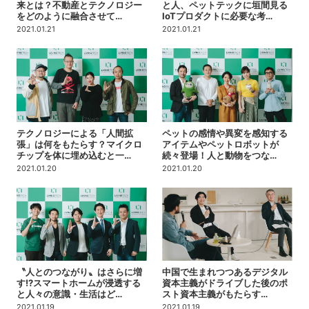
来とは？不動産とテクノロジー
と人、ペットテックに垣間見る
をどのように融合させて…
IoTプロダクトに必要な考…
2021.01.21
2021.01.21
テクノロジーによる「人間拡
ペットの感情や異変を感知する
張」は何をもたらす？マイクロ
アイテムやペットロボットが
チップを体に埋め込むと一…
続々登場！人と動物をつな…
2021.01.20
2021.01.20
〝人とのつながり〟はさらに増
中国で生まれつつあるデジタル
す!?スマートホームが浸透する
資本主義がドライブした後のポ
と人々の意識・生活はど…
スト資本主義がもたらす…
2021.01.19
2021.01.19