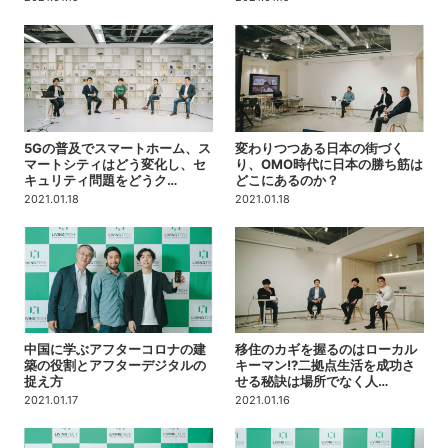
5Gの普及でスマートホーム、ス
変わりつつある日本の街づく
マートシティはどう変化し、セ
り、OMO時代に日本の勝ち筋は
キュリティ問題をどうク…
どこにあるのか？
2021.01.18
2021.01.18
中国に学ぶアフターコロナの建
移住のカギを握るのはローカル
築の役割とアフターデジタルの
キーマン!?二拠点生活を成功さ
捉え方
せる秘訣は場所でなく人…
2021.01.17
2021.01.16