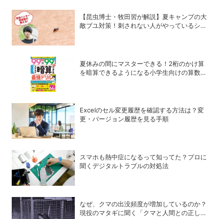
【昆虫博士・牧田習が解説】夏キャンプの大
敵ブユ対策！刺されない人がやっているシン
プル習慣
夏休みの間にマスターできる！2桁のかけ算
を暗算できるようになる小学生向けの算数ド
リル
Excelのセル変更履歴を確認する方法は？変
更・バージョン履歴を見る手順
スマホも熱中症になるって知ってた？プロに
聞くデジタルトラブルの対処法
なぜ、クマの出没頻度が増加しているのか？
現役のマタギに聞く「クマと人間との正しい