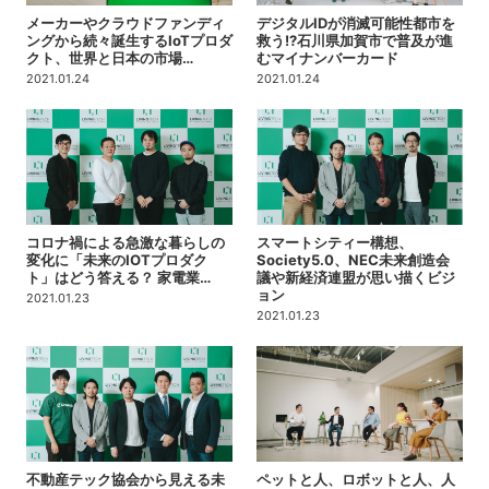
メーカーやクラウドファンディ
デジタルIDが消滅可能性都市を
ングから続々誕生するIoTプロダ
救う!?石川県加賀市で普及が進
クト、世界と日本の市場…
むマイナンバーカード
2021.01.24
2021.01.24
コロナ禍による急激な暮らしの
スマートシティー構想、
変化に「未来のIOTプロダク
Society5.0、NEC未来創造会
ト」はどう答える？ 家電業…
議や新経済連盟が思い描くビジ
ョン
2021.01.23
2021.01.23
不動産テック協会から見える未
ペットと人、ロボットと人、人