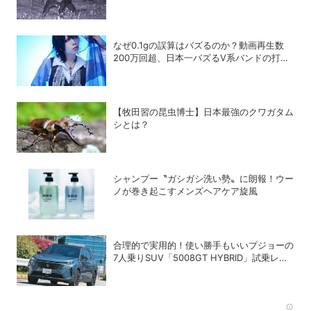
付き合い方」
なぜ0.1gの誤算はバズるのか？動画再生数
200万回超、日本一バズるV系バンドの打算
的戦略
【牧田習の昆虫博士】日本最強のクワガタム
シとは？
シャンプー〝ガシガシ洗い勢〟に朗報！ウー
ノが巻き起こすメンズヘアケア旋風
合理的で実用的！使い勝手もいいプジョーの
7人乗りSUV「5008GT HYBRID」試乗レビ
ュー
Rec