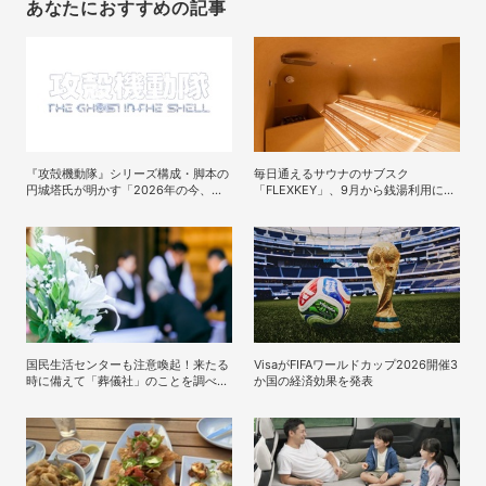
あなたにおすすめの記事
『攻殻機動隊』シリーズ構成・脚本の
毎日通えるサウナのサブスク
円城塔氏が明かす「2026年の今、原
「FLEXKEY」、9月から銭湯利用に特
作を映像化する意味」
化したプランを月額1980円で提供開
始
国民生活センターも注意喚起！来たる
VisaがFIFAワールドカップ2026開催3
時に備えて「葬儀社」のことを調べて
か国の経済効果を発表
おくべき理由