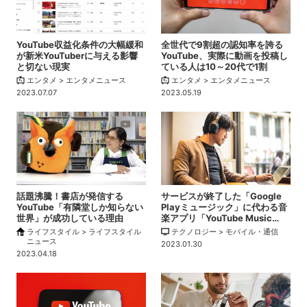
YouTube収益化条件の大幅緩和
全世代で9割超の認知率を誇る
が新米YouTuberに与える影響
YouTube、実際に動画を投稿し
と切ない現実
ている人は10～20代で1割
エンタメ > エンタメニュース
エンタメ > エンタメニュース
2023.07.07
2023.05.19
話題沸騰！書店が発信する
サービスが終了した「Google
YouTube「有隣堂しか知らない
Playミュージック」に代わる音
世界」が成功している理由
楽アプリ「YouTube Music…
ライフスタイル > ライフスタイル
テクノロジー > モバイル・通信
ニュース
2023.01.30
2023.04.18