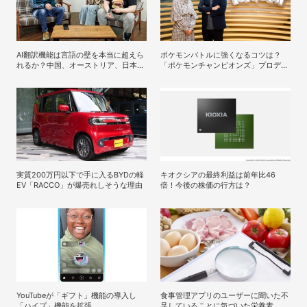
AI翻訳機能は言語の壁を本当に超えら
ポケモンバトルに強くなるコツは？
れるか？中国、オーストリア、日本の
「ポケモンチャンピオンズ」プロデュ
メンバーで実践！
ーサー・星野正昭と女流棋士・香川愛
生の特別対談が実現！
実質200万円以下で手に入るBYDの軽
キオクシアの最終利益は前年比46
EV「RACCO」が爆売れしそうな理由
倍！今後の株価の行方は？
YouTubeが「ギフト」機能の導入し
食事管理アプリのユーザーに聞いた不
「ハイプ」機能を拡張
足していることに気づいた栄養素