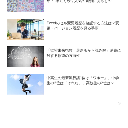
か？1年近く続く人気の裏側にあるもの
Excelのセル変更履歴を確認する方法は？変
更・バージョン履歴を見る手順
「欲望未来指数」最新版から読み解く消費に
対する欲望の方向性
中高生の最新流行語1位は「ワホー」、中学
生の2位は「それな」、高校生の2位は？
Rec