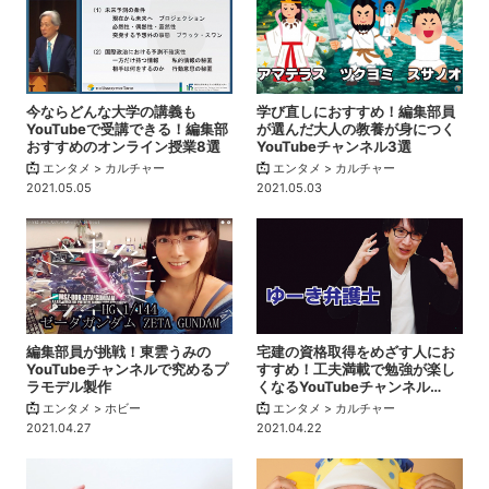
今ならどんな大学の講義も
学び直しにおすすめ！編集部員
YouTubeで受講できる！編集部
が選んだ大人の教養が身につく
おすすめのオンライン授業8選
YouTubeチャンネル3選
エンタメ > カルチャー
エンタメ > カルチャー
2021.05.05
2021.05.03
編集部員が挑戦！東雲うみの
宅建の資格取得をめざす人にお
YouTubeチャンネルで究めるプ
すすめ！工夫満載で勉強が楽し
ラモデル製作
くなるYouTubeチャンネル…
エンタメ > ホビー
エンタメ > カルチャー
2021.04.27
2021.04.22