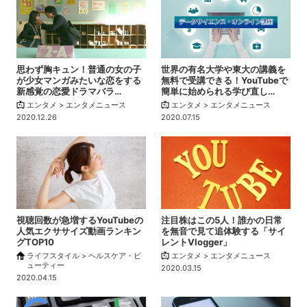
思わず胸キュン！普通の女の子
世界の有名大学や東大の講義を
が少女マンガみたいな恋をする
無料で受講できる！YouTubeで
新感覚の恋愛ドラマバラ…
簡単に始められる学び直し…
エンタメ > エンタメニュース
エンタメ > エンタメニュース
2020.12.26
2020.07.15
視聴回数が急増するYouTubeの
注目株はこの5人！誰かの日常
人気エクササイズ動画ランキン
を無音で見て追体験する「サイ
グTOP10
レントVlogger」
ライフスタイル > ヘルスケア・ビ
エンタメ > エンタメニュース
ューティー
2020.03.15
2020.04.15