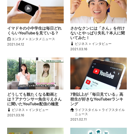
イマドキの小中学生は毎日どれ
さかなクンには「さん」を付け
くらいYouTubeを見ている？
ないとやっぱり失礼？本人に聞
いてみた！
エンタメ > エンタメニュース
ビジネス > インタビュー
2021.04.12
2021.03.16
どうしても観たくなる動画と
7割以上が「毎日見ている」高
は？アナウンサー魚住りえさん
校生が好きなYouTuberランキ
に聞いたYouTube配信の極意
ング
ビジネス > インタビュー
ライフスタイル > ライフスタイル
ニュース
2021.03.16
2021.02.11