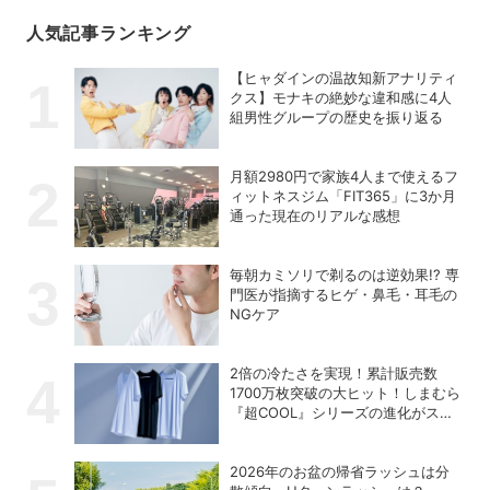
人気記事ランキング
【ヒャダインの温故知新アナリティ
クス】モナキの絶妙な違和感に4人
組男性グループの歴史を振り返る
月額2980円で家族4人まで使えるフ
ィットネスジム「FIT365」に3か月
通った現在のリアルな感想
毎朝カミソリで剃るのは逆効果!? 専
門医が指摘するヒゲ・鼻毛・耳毛の
NGケア
2倍の冷たさを実現！累計販売数
1700万枚突破の大ヒット！しまむら
『超COOL』シリーズの進化がスゴ
い！【PR】
2026年のお盆の帰省ラッシュは分