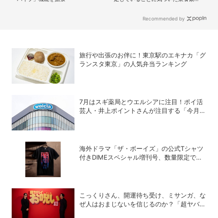
TOP3、3位鉄、2位カルシウム、1位
は？
Recommended by
旅行や出張のお伴に！東京駅のエキナカ「グ
ランスタ東京」の人気弁当ランキング
7月はスギ薬局とウエルシアに注目！ポイ活
芸人・井上ポイントさんが注目する「今月の
ポイ活ハック」
海外ドラマ「ザ・ボーイズ」の公式Tシャツ
付きDIMEスペシャル増刊号、数量限定で発
売中！
こっくりさん、開運待ち受け、ミサンガ、な
ぜ人はおまじないを信じるのか？「超ヤバイ
お呪い展」の監修者が語る心理の深層