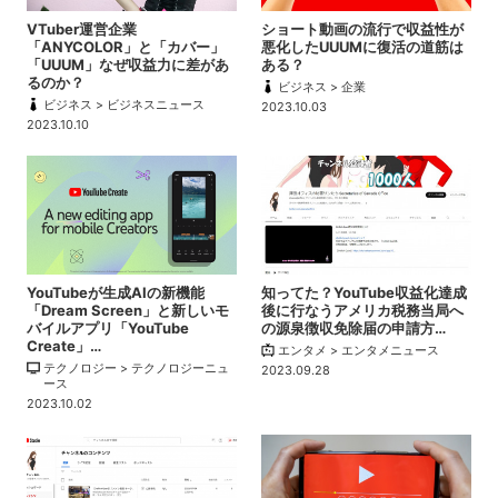
VTuber運営企業
ショート動画の流行で収益性が
「ANYCOLOR」と「カバー」
悪化したUUUMに復活の道筋は
「UUUM」なぜ収益力に差があ
ある？
るのか？
ビジネス > 企業
ビジネス > ビジネスニュース
2023.10.03
2023.10.10
YouTubeが生成AIの新機能
知ってた？YouTube収益化達成
「Dream Screen」と新しいモ
後に行なうアメリカ税務当局へ
バイルアプリ「YouTube
の源泉徴収免除届の申請方…
Create」…
エンタメ > エンタメニュース
テクノロジー > テクノロジーニュ
2023.09.28
ース
2023.10.02