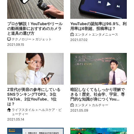
プロが解説！YouTubeやリール
YouTubeの認知率は96.9%、利
の動画撮影におすすめのカメラ
用率は6割超、投稿率は？
と道具の選び方
エンタメ > エンタメニュース
テクノロジー > ガジェット
2021.07.02
2021.09.15
Z世代が美容の参考にしている
暗記しなくてもしっかり理解で
SNSランキングTOP3、3位
きる！歴史、社会学、宇宙、専
TikTok、2位YouTube、1位
門的な知識が身につくYou…
は？
エンタメ > カルチャー
ライフスタイル > ヘルスケア・ビ
2021.05.09
ューティー
2021.05.14