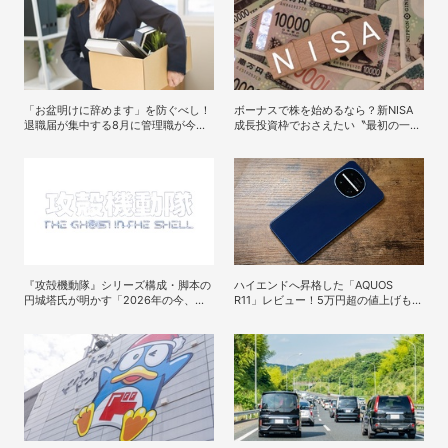
「お盆明けに辞めます」を防ぐべし！
ボーナスで株を始めるなら？新NISA
退職届が集中する8月に管理職が今す
成長投資枠でおさえたい〝最初の一
ぐやるべき対策
歩〟の考え方
『攻殻機動隊』シリーズ構成・脚本の
ハイエンドへ昇格した「AQUOS
円城塔氏が明かす「2026年の今、原
R11」レビュー！5万円超の値上げも納
作を映像化する意味」
得の完成度