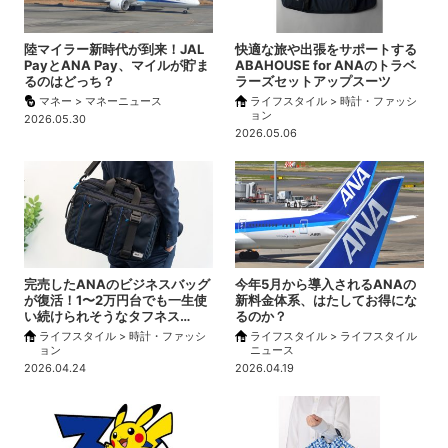
陸マイラー新時代が到来！JAL
快適な旅や出張をサポートする
PayとANA Pay、マイルが貯ま
ABAHOUSE for ANAのトラベ
るのはどっち？
ラーズセットアップスーツ
マネー > マネーニュース
ライフスタイル > 時計・ファッシ
ョン
2026.05.30
2026.05.06
完売したANAのビジネスバッグ
今年5月から導入されるANAの
が復活！1〜2万円台でも一生使
新料金体系、はたしてお得にな
い続けられそうなタフネス…
るのか？
ライフスタイル > 時計・ファッシ
ライフスタイル > ライフスタイル
ョン
ニュース
2026.04.24
2026.04.19