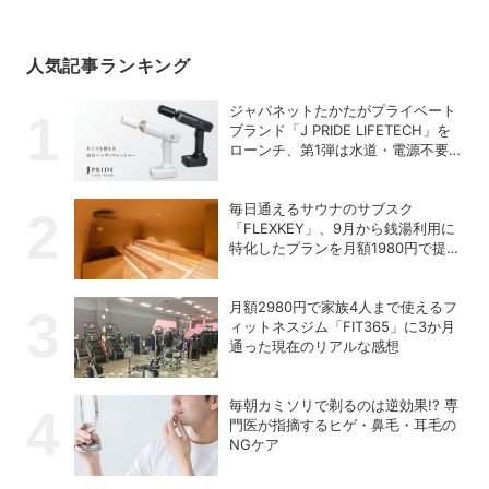
人気記事ランキング
ジャパネットたかたがプライベート
ブランド「J PRIDE LIFETECH」を
ローンチ、第1弾は水道・電源不要
の充電式高圧洗浄機
毎日通えるサウナのサブスク
「FLEXKEY」、9月から銭湯利用に
特化したプランを月額1980円で提供
開始
月額2980円で家族4人まで使えるフ
ィットネスジム「FIT365」に3か月
通った現在のリアルな感想
毎朝カミソリで剃るのは逆効果!? 専
門医が指摘するヒゲ・鼻毛・耳毛の
NGケア