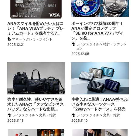
ANAのマイルを貯めたい人はコ
ボーイング777就航30周年！
レ！「ANA VISAプラチナ プレ
ANAが限定クロノグラフ
ミアムカード」を保有する7…
「SEIKO for ANA 777デザイ
ン」を発…
マネー > クレカ・ポイント
ライフスタイル > 時計・ファッシ
2025.12.21
ョン
2025.12.05
強度と耐久性、使いやすさを追
小物入れに最適！ANAが持ち歩
求したANAの「タフなビジネス
ける小さなスーツケース
バッグ」ならハードな出張…
「2wayハードケース」を発売
ライフスタイル > 文具・雑貨
ライフスタイル > 文具・雑貨
2025.11.18
2025.11.10