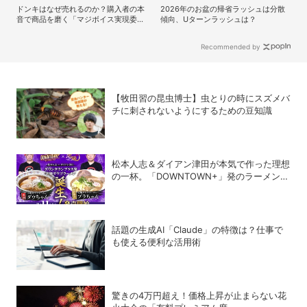
ドンキはなぜ売れるのか？購入者の本
2026年のお盆の帰省ラッシュは分散
音で商品を磨く「マジボイス実現委員
傾向、Uターンラッシュは？
会」のリアルな会議に潜入
Recommended by
【牧田習の昆虫博士】虫とりの時にスズメバ
チに刺されないようにするための豆知識
松本人志＆ダイアン津田が本気で作った理想
の一杯。「DOWNTOWN+」発のラーメンを
宅麺.comが完全再現！【PR】
話題の生成AI「Claude」の特徴は？仕事で
も使える便利な活用術
驚きの4万円超え！価格上昇が止まらない花