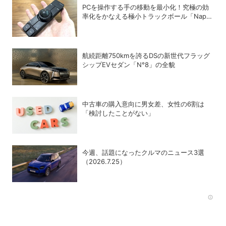
PCを操作する手の移動を最小化！究極の効
率化をかなえる極小トラックボール「Nape
Pro」をレビュー
航続距離750kmを誇るDSの新世代フラッグ
シップEVセダン「N°8」の全貌
中古車の購入意向に男女差、女性の6割は
「検討したことがない」
今週、話題になったクルマのニュース3選
（2026.7.25）
Rec