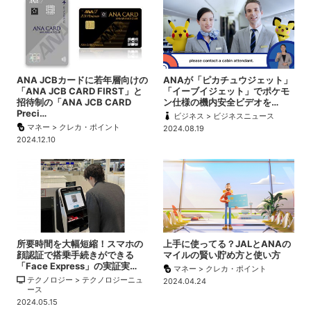
ANA JCBカードに若年層向けの
ANAが「ピカチュウジェット」
「ANA JCB CARD FIRST」と
「イーブイジェット」でポケモ
招待制の「ANA JCB CARD
ン仕様の機内安全ビデオを…
Preci…
ビジネス > ビジネスニュース
マネー > クレカ・ポイント
2024.08.19
2024.12.10
所要時間を大幅短縮！スマホの
上手に使ってる？JALとANAの
顔認証で搭乗手続きができる
マイルの賢い貯め方と使い方
「Face Express」の実証実…
マネー > クレカ・ポイント
テクノロジー > テクノロジーニュ
2024.04.24
ース
2024.05.15