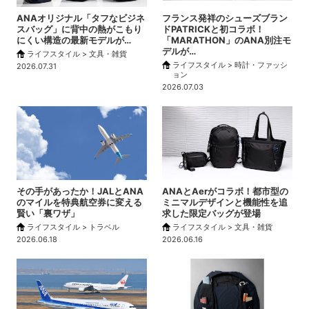
ANAオリジナル「タフなビジネ
フランス発祥のシューズブラン
スバッグ」に背中の熱がこもり
ドPATRICKと初コラボ！
にくい構造の最新モデルが…
「MARATHON」のANA別注モ
デルが…
ライフスタイル > 文具・雑貨
ライフスタイル > 時計・ファッシ
2026.07.31
ョン
2026.07.03
その手があったか！JALとANA
ANAとAerがコラボ！都市型の
のマイルを特典航空券に変える
ミニマルデザインと機能性を追
賢い「裏ワザ」
求した限定バッグが登場
ライフスタイル > トラベル
ライフスタイル > 文具・雑貨
2026.06.18
2026.06.16