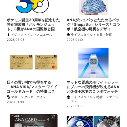
ポケモン誕生30周年を記念した
ANAがシュパッとたためるバッ
特別塗装機「ポケモンジェッ
グ「Shupatto」シリーズとコラ
ト」3機がANAの国際線と国…
ボ！航空機の尾翼をデザイ…
ビジネス > ビジネスニュース
ライフスタイル > 文具・雑貨
2026.03.05
2026.01.19
日々の買い物でも得をする
マットな質感のホワイトカラー
「ANA VISA/マスター ワイド
にブルーの飛行機が映えるANA
ゴールドカード」の特徴は？
とG-SHOCKのコラボウォッチ
マネー > クレカ・ポイント
ライフスタイル > 時計・ファッシ
ョン
2026.01.09
2026.01.03