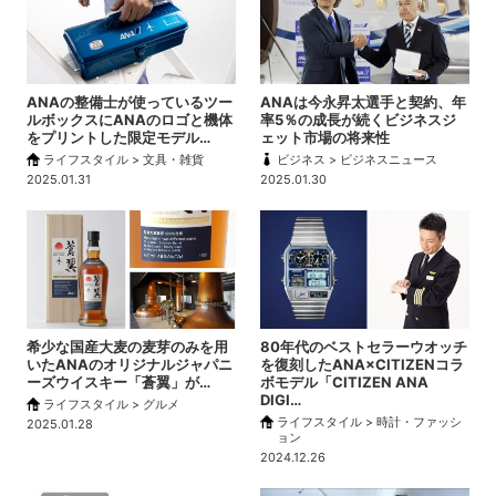
ANAの整備士が使っているツー
ANAは今永昇太選手と契約、年
ルボックスにANAのロゴと機体
率5％の成長が続くビジネスジ
をプリントした限定モデル…
ェット市場の将来性
ライフスタイル > 文具・雑貨
ビジネス > ビジネスニュース
2025.01.31
2025.01.30
希少な国産大麦の麦芽のみを用
80年代のベストセラーウオッチ
いたANAのオリジナルジャパニ
を復刻したANA×CITIZENコラ
ーズウイスキー「蒼翼」が…
ボモデル「CITIZEN ANA
DIGI…
ライフスタイル > グルメ
ライフスタイル > 時計・ファッシ
2025.01.28
ョン
2024.12.26