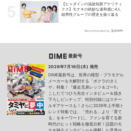
【ヒャダインの温故知新アナリティ
クス】モナキの絶妙な違和感に4人
組男性グループの歴史を振り返る
Recommended by
最新号
2026年7月16日(木) 発売
DIME最新号は、世界の模型・プラモデル
メーカーを大解剖する「ボクラのタミ
ヤ」特集！『爆走兄弟レッツ＆ゴー!!』
こしたてつひろ先生インタビュー＆描き
下ろしピンナップ、特別付録にはスチー
ルギアケースも！さらに2026年上半期ト
レンド特集では、「売れる」より「育て
る」をキーワードに、ファンを育てる新
時代のヒット戦略を徹底分析！話題のモ
ナキ独占インタビューも掲載した見逃せ