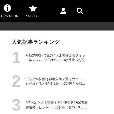
FORMATION
SPECIAL
人気記事ランキング
月額2980円で家族4人まで使えるフィッ
トネスジム「FIT365」に3か月通った現在
のリアルな感想
日経平均株価は調整局面？過去のケース
を分析すると6か月以内に7万円台を回復
する予測も
2倍の冷たさを実現！累計販売数1700万枚
突破の大ヒット！しまむら『超COOL』シ
リーズの進化がスゴい！【PR】