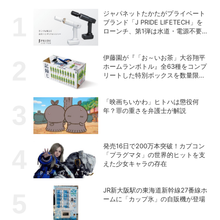
ジャパネットたかたがプライベート
ブランド「J PRIDE LIFETECH」を
ローンチ、第1弾は水道・電源不要
の充電式高圧洗浄機
伊藤園が『「お～いお茶」大谷翔平
ホームランボトル』全63種をコンプ
リートした特別ボックスを数量限定
で販売
「映画ちいかわ」ヒトハは懲役何
年？罪の重さを弁護士が解説
発売16日で200万本突破！カプコン
「プラグマタ」の世界的ヒットを支
えた少女キャラの存在
JR新大阪駅の東海道新幹線27番線ホ
ームに「カップ氷」の自販機が登場