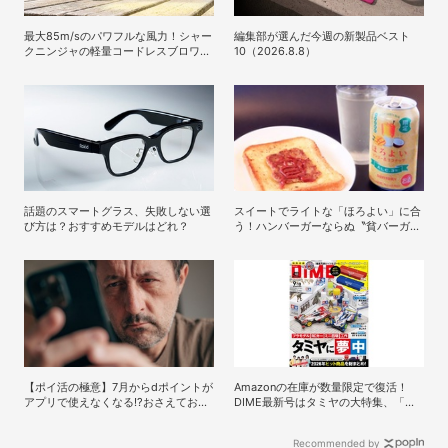
最大85m/sのパワフルな風力！シャー
編集部が選んだ今週の新製品ベスト
クニンジャの軽量コードレスブロワー
10（2026.8.8）
「Shark BlastBoss」
話題のスマートグラス、失敗しない選
スイートでライトな「ほろよい」に合
び方は？おすすめモデルはどれ？
う！ハンバーガーならぬ〝貧バーガ
ー〟レシピ
【ポイ活の極意】7月からdポイントが
Amazonの在庫が数量限定で復活！
アプリで使えなくなる!?おさえておく
DIME最新号はタミヤの大特集、「レ
べきポイントと注意点
ッツ＆ゴー!!」コラボ付録つき！
Recommended by