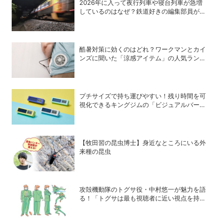
2026年に入って夜行列車や寝台列車が急増
しているのはなぜ？鉄道好きの編集部員が解
説！
酷暑対策に効くのはどれ？ワークマンとカイ
ンズに聞いた「涼感アイテム」の人気ランキ
ング
プチサイズで持ち運びやすい！残り時間を可
視化できるキングジムの「ビジュアルバータ
イマー」
【牧田習の昆虫博士】身近なところにいる外
来種の昆虫
攻殻機動隊のトグサ役・中村悠一が魅力を語
る！「トグサは最も視聴者に近い視点を持っ
たキャラクター」