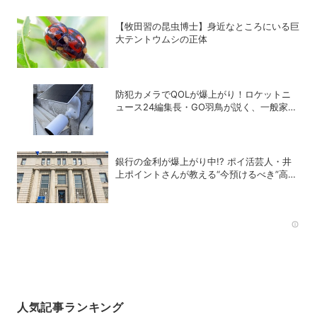
【牧田習の昆虫博士】身近なところにいる巨
大テントウムシの正体
防犯カメラでQOLが爆上がり！ロケットニ
ュース24編集長・GO羽鳥が説く、一般家庭
こそ「防犯カメラ」をつけるべき理由
銀行の金利が爆上がり中!? ポイ活芸人・井
上ポイントさんが教える“今預けるべき”高金
利銀行
Rec
人気記事ランキング