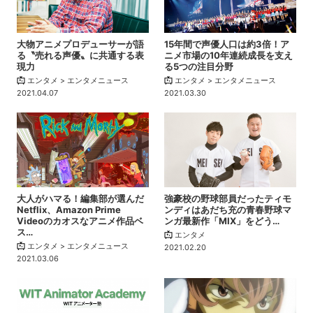
大物アニメプロデューサーが語
15年間で声優人口は約3倍！ア
る〝売れる声優〟に共通する表
ニメ市場の10年連続成長を支え
現力
る5つの注目分野
エンタメ > エンタメニュース
エンタメ > エンタメニュース
2021.04.07
2021.03.30
大人がハマる！編集部が選んだ
強豪校の野球部員だったティモ
Netflix、Amazon Prime
ンディはあだち充の青春野球マ
Videoのカオスなアニメ作品ベ
ンガ最新作「MIX」をどう…
ス…
エンタメ
エンタメ > エンタメニュース
2021.02.20
2021.03.06