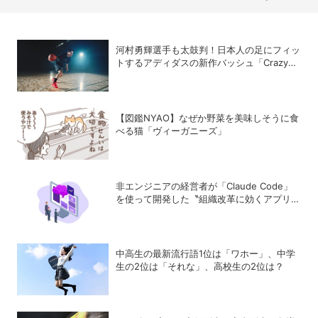
河村勇輝選手も太鼓判！日本人の足にフィッ
トするアディダスの新作バッシュ「Crazy
Energy Japan」
【図鑑NYAO】なぜか野菜を美味しそうに食
べる猫「ヴィーガニーズ」
非エンジニアの経営者が「Claude Code」
を使って開発した〝組織改革に効くアプリ〟
とは？
中高生の最新流行語1位は「ワホー」、中学
生の2位は「それな」、高校生の2位は？