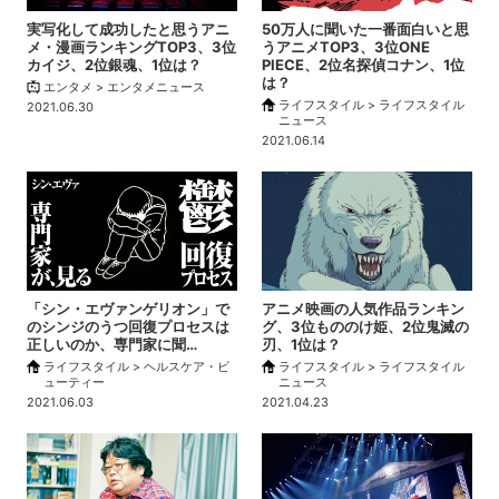
実写化して成功したと思うアニ
50万人に聞いた一番面白いと思
メ・漫画ランキングTOP3、3位
うアニメTOP3、3位ONE
カイジ、2位銀魂、1位は？
PIECE、2位名探偵コナン、1位
は？
エンタメ > エンタメニュース
ライフスタイル > ライフスタイル
2021.06.30
ニュース
2021.06.14
「シン・エヴァンゲリオン」で
アニメ映画の人気作品ランキン
のシンジのうつ回復プロセスは
グ、3位もののけ姫、2位鬼滅の
正しいのか、専門家に聞…
刃、1位は？
ライフスタイル > ヘルスケア・ビ
ライフスタイル > ライフスタイル
ューティー
ニュース
2021.06.03
2021.04.23