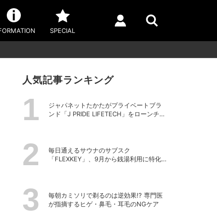
FORMATION
SPECIAL
人気記事ランキング
ジャパネットたかたがプライベートブラ
ンド「J PRIDE LIFETECH」をローンチ、
第1弾は水道・電源不要の充電式高圧洗浄
機
毎日通えるサウナのサブスク
「FLEXKEY」、9月から銭湯利用に特化し
たプランを月額1980円で提供開始
毎朝カミソリで剃るのは逆効果!? 専門医
が指摘するヒゲ・鼻毛・耳毛のNGケア