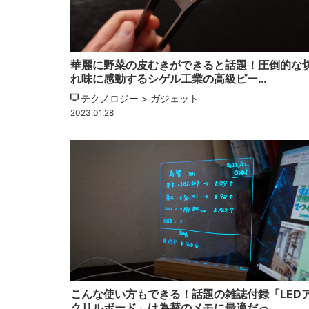
華麗に野菜の皮むきができると話題！圧倒的な
れ味に感動するシゲル工業の高級ピー…
テクノロジー > ガジェット
2023.01.28
こんな使い方もできる！話題の雑誌付録「LED
クリルボード」は為替のメモに最適だっ…