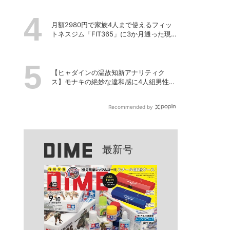
月額2980円で家族4人まで使えるフィッ
トネスジム「FIT365」に3か月通った現在
のリアルな感想
【ヒャダインの温故知新アナリティク
ス】モナキの絶妙な違和感に4人組男性グ
ループの歴史を振り返る
Recommended by
最新号