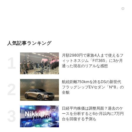
Rec
人気記事ランキング
月額2980円で家族4人まで使えるフ
ィットネスジム「FIT365」に3か月
通った現在のリアルな感想
航続距離750kmを誇るDSの新世代
フラッグシップEVセダン「N°8」の
全貌
日経平均株価は調整局面？過去のケ
ースを分析すると6か月以内に7万円
台を回復する予測も