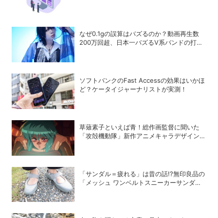
とは？
なぜ0.1gの誤算はバズるのか？動画再生数
200万回超、日本一バズるV系バンドの打算
的戦略
ソフトバンクのFast Accessの効果はいかほ
ど？ケータイジャーナリストが実測！
草薙素子といえば青！総作画監督に聞いた
「攻殻機動隊」新作アニメキャラデザインの
こだわり
「サンダル＝疲れる」は昔の話!?無印良品の
「メッシュ ワンベルトスニーカーサンダ
ル」が快適すぎて手放せない！