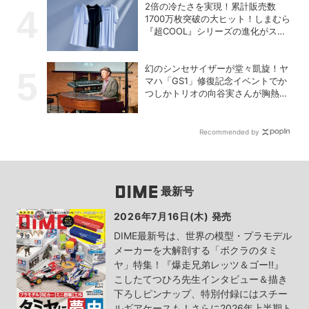
2倍の冷たさを実現！累計販売数
1700万枚突破の大ヒット！しまむら
『超COOL』シリーズの進化がスゴ
い！【PR】
幻のシンセサイザーが堂々凱旋！ヤ
マハ「GS1」修復記念イベントでか
つしかトリオの向谷実さんが胸熱ト
ーク
Recommended by
最新号
2026年7月16日(木) 発売
DIME最新号は、世界の模型・プラモデル
メーカーを大解剖する「ボクラのタミ
ヤ」特集！『爆走兄弟レッツ＆ゴー!!』
こしたてつひろ先生インタビュー＆描き
下ろしピンナップ、特別付録にはスチー
ルギアケースも！さらに2026年上半期ト