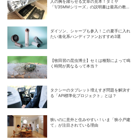
人の胸を躍らせる文章の見本！タミヤ
「1/35MMシリーズ」の説明書は最高の教科
書だった
ダイソン、シャープも参入！この夏手に入れ
たい進化系ハンディファンおすすめ3選
【牧田習の昆虫博士】セミは種類によって鳴
く時間が異なるって本当？
タクシーのタブレット増えすぎ問題を解決す
る「API標準化プロジェクト」とは？
狭いのに意外と住みやすい！いま「狭小戸建
て」が注目されている理由