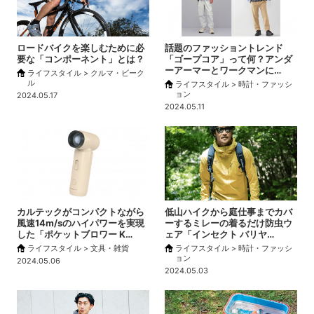
ロードバイクを楽しむために必
話題のファッショントレンド
要な「コンポーネント」とは？
「ゴープコア」って何？アンダ
ーアーマーとワークマンに…
ライフスタイル > クルマ・ビーク
ル
ライフスタイル > 時計・ファッシ
ョン
2024.05.17
2024.05.11
カルテックがコンパクトながら
低山ハイクから庭仕事までカバ
風速14m/sのハイパワーを実現
ーするミレーの着るだけ防虫ウ
した「ポケットブロワー K…
ェア「インセクト バリヤ…
ライフスタイル > 文具・雑貨
ライフスタイル > 時計・ファッシ
ョン
2024.05.06
2024.05.03