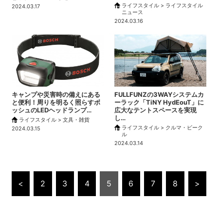
ライフスタイル > ライフスタイル
2024.03.17
ニュース
2024.03.16
キャンプや災害時の備えにある
FULLFUNZの3WAYシステムカ
と便利！周りを明るく照らすボ
ーラック「TiNY HydEouT」に
ッシュのLEDヘッドランプ…
広大なテントスペースを実現
し…
ライフスタイル > 文具・雑貨
ライフスタイル > クルマ・ビーク
2024.03.15
ル
2024.03.14
<
2
3
4
5
6
7
8
>