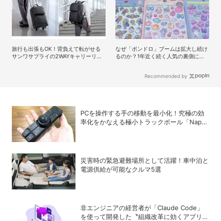
旅行も出張もOK！背負えて転がせる
なぜ「ボンドロ」ブームは拡大し続け
サンワサプライの2WAYキャリーリュ
るのか？1年近く続く人気の裏側にあ
ック
るもの
Recommended by
PCを操作する手の移動を最小化！究極の効
率化をかなえる極小トラックボール「Nape
Pro」をレビュー
災害時の緊急避難場所として活躍！車中泊と
電源供給が可能なクルマ5選
非エンジニアの経営者が「Claude Code」
を使って開発した〝組織改革に効くアプリ〟