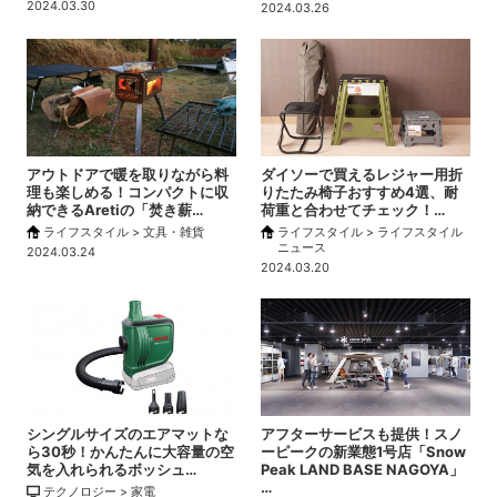
2024.03.30
2024.03.26
アウトドアで暖を取りながら料
ダイソーで買えるレジャー用折
理も楽しめる！コンパクトに収
りたたみ椅子おすすめ4選、耐
納できるAretiの「焚き薪…
荷重と合わせてチェック！…
ライフスタイル > 文具・雑貨
ライフスタイル > ライフスタイル
ニュース
2024.03.24
2024.03.20
シングルサイズのエアマットな
アフターサービスも提供！スノ
ら30秒！かんたんに大容量の空
ーピークの新業態1号店「Snow
気を入れられるボッシュ…
Peak LAND BASE NAGOYA」
…
テクノロジー > 家電