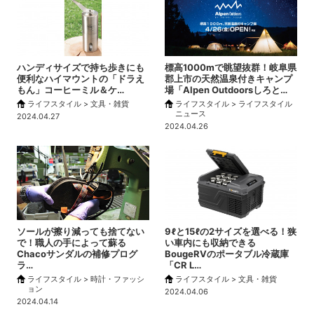
ハンディサイズで持ち歩きにも
標高1000mで眺望抜群！岐阜県
便利なハイマウントの「ドラえ
郡上市の天然温泉付きキャンプ
もん」コーヒーミル＆ケ…
場「Alpen Outdoorsしろと…
ライフスタイル > 文具・雑貨
ライフスタイル > ライフスタイル
ニュース
2024.04.27
2024.04.26
ソールが擦り減っても捨てない
9ℓと15ℓの2サイズを選べる！狭
で！職人の手によって蘇る
い車内にも収納できる
Chacoサンダルの補修プログ
BougeRVのポータブル冷蔵庫
ラ…
「CR L…
ライフスタイル > 時計・ファッシ
ライフスタイル > 文具・雑貨
ョン
2024.04.06
2024.04.14