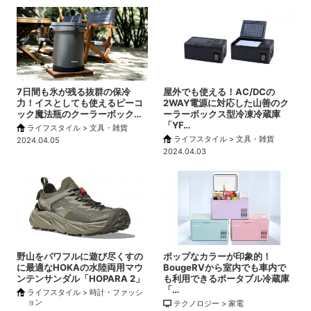
7日間も氷が残る抜群の保冷
屋外でも使える！AC/DCの
力！イスとしても使えるピーコ
2WAY電源に対応した山善のク
ック魔法瓶のクーラーボック…
ーラーボックス型冷凍冷蔵庫
「YF…
ライフスタイル > 文具・雑貨
ライフスタイル > 文具・雑貨
2024.04.05
2024.04.03
野山をパワフルに遊び尽くすの
ポップなカラーが印象的！
に最適なHOKAの水陸両用マウ
BougeRVから室内でも車内で
ンテンサンダル「HOPARA 2」
も利用できるポータブル冷蔵庫
「…
ライフスタイル > 時計・ファッシ
ョン
テクノロジー > 家電