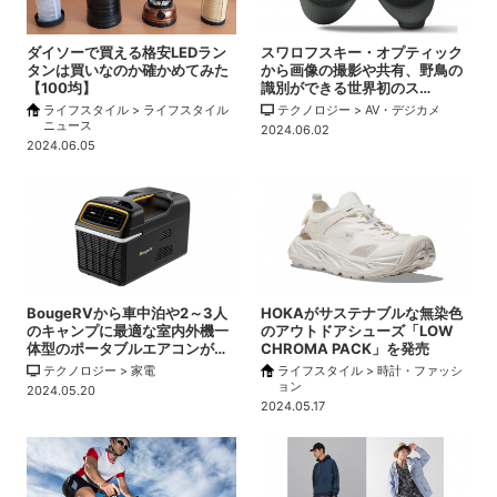
ダイソーで買える格安LEDラン
スワロフスキー・オプティック
タンは買いなのか確かめてみた
から画像の撮影や共有、野鳥の
【100均】
識別ができる世界初のス…
ライフスタイル > ライフスタイル
テクノロジー > AV・デジカメ
ニュース
2024.06.02
2024.06.05
BougeRVから車中泊や2～3人
HOKAがサステナブルな無染色
のキャンプに最適な室内外機一
のアウトドアシューズ「LOW
体型のポータブルエアコンが…
CHROMA PACK」を発売
テクノロジー > 家電
ライフスタイル > 時計・ファッシ
ョン
2024.05.20
2024.05.17