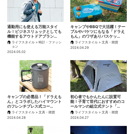
通勤用にも使える万能スタイ
キャンプやBBQで大活躍！テー
ル！ビジネスリュックとしても
ブルやバケツにもなる「ドラえ
機能するアウトドアブラン…
もん」のワザありバスケッ…
ライフスタイル > 時計・ファッシ
ライフスタイル > 文具・雑貨
ョン
2024.04.29
2024.05.02
キャンプの必需品！「ドラえも
初心者でもかんたんに設置可
ん」とコラボしたハイマウント
能！子育て世代におすすめのコ
のフレンチプレス式コー…
ールマンの組立式テント「…
ライフスタイル > 文具・雑貨
ライフスタイル > 文具・雑貨
2024.04.28
2024.04.27