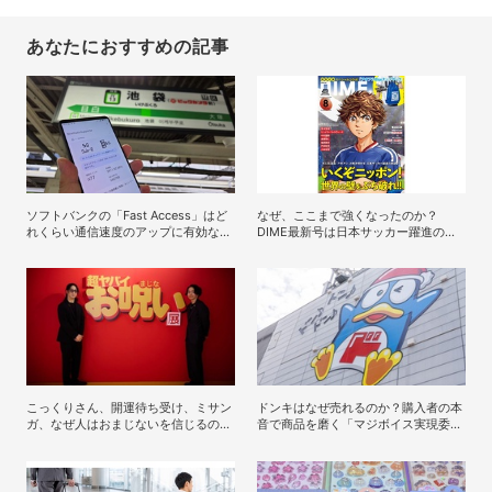
あなたにおすすめの記事
ソフトバンクの「Fast Access」はど
なぜ、ここまで強くなったのか？
れくらい通信速度のアップに有効なの
DIME最新号は日本サッカー躍進の軌
か？山手線沿線でチェックしてきた
跡を総力特集！
こっくりさん、開運待ち受け、ミサン
ドンキはなぜ売れるのか？購入者の本
ガ、なぜ人はおまじないを信じるの
音で商品を磨く「マジボイス実現委員
か？「超ヤバイお呪い展」の監修者が
会」のリアルな会議に潜入
語る心理の深層