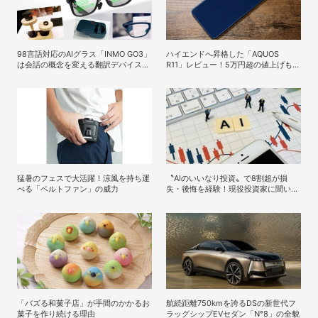
98言語対応のAIグラス「INMO GO3」
ハイエンドへ昇格した「AQUOS
は会話の概念を変える翻訳デバイスだ
R11」レビュー！5万円超の値上げも納
った！
得の完成度
猛暑のフェスで大活躍！涼風を持ち運
〝AIのいいなり投資〟で8割超が損
べる「ベルトファン」の威力
失・後悔を経験！現役投資家に聞いた
「投資×生成AI」の正解と不正解
「バズる和菓子店」が手間のかかるお
航続距離750kmを誇るDSの新世代フ
菓子を作り続ける理由
ラッグシップEVセダン「N°8」の全貌