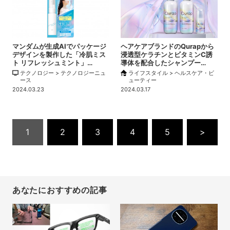
マンダムが生成AIでパッケージ
ヘアケアブランドのQurapから
デザインを製作した「冷肌ミス
浸透型ケラチンとビタミンC誘
ト リフレッシュミント」…
導体を配合したシャンプー…
テクノロジー > テクノロジーニュ
ライフスタイル > ヘルスケア・ビ
ース
ューティー
2024.03.23
2024.03.17
1
2
3
4
5
>
あなたにおすすめの記事