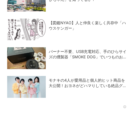
【図鑑NYAO】人と仲良く楽しく共存中「ハ
ウスケンガー」
バーナー不要、USB充電対応、手のひらサイ
ズの燻製器「SMOKE DOG」でいつものお
つまみが劇的に美味しくなった！
モナキの4人が愛用品と個人的ヒット商品を
大公開！おヨネがどハマりしている絶品グル
メって？
Rec