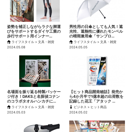
姿勢を補正しながらラクな脚運
男性用の日傘としても人気！遮
びをサポートするダイヤ工業の
光性、遮熱性に優れたモンベル
歩行サポート用インナー…
の晴雨兼用傘「サンブロ…
ライフスタイル > 文具・雑貨
ライフスタイル > 文具・雑貨
2024.05.08
2024.05.05
名場面を振り返る特製パッケー
【ヒット商品開発秘話】発売か
ジ付き！DAKSと名探偵コナン
ら4か月半で1億本超の出荷数を
のコラボタオルハンカチに…
記録した花王「アタック …
ライフスタイル > 文具・雑貨
ビジネス > ヒット商品
2024.05.03
2024.05.02