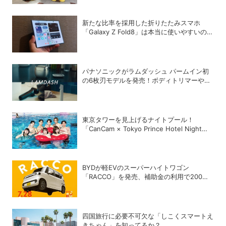
新たな比率を採用した折りたたみスマホ
「Galaxy Z Fold8」は本当に使いやすいの
か？
パナソニックがラムダッシュ パームイン初
の6枚刃モデルを発売！ボディトリマーやヘ
アーカッターなどメンズ美容製品を「ラムダ
ッシュ」シリーズとして展開
東京タワーを見上げるナイトプール！
「CanCam × Tokyo Prince Hotel Night
Pool 2026」が開幕
BYDが軽EVのスーパーハイトワゴン
「RACCO」を発売、補助金の利用で200万
円以下に
四国旅行に必要不可欠な「しこくスマートえ
きちゃん」を知ってるか？