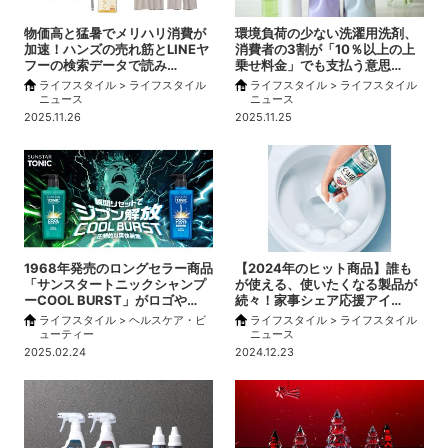
物価高と猛暑でメリハリ消費が
環境負荷の少ない洗濯用洗剤、
加速！ハンズの売れ筋とLINEヤ
消費者の3割が「10％以上の上
フーの検索データで読み…
乗せ料金」でも支払う意思…
ライフスタイル > ライフスタイル
ライフスタイル > ライフスタイル
ニュース
ニュース
2025.11.26
2025.11.25
1968年発売のロングセラー商品
【2024年のヒット商品】誰も
「サンスタートニックシャンプ
が使える、使いたくなる製品が
ーCOOL BURST」がロゴや…
続々！家事シェア応援アイ…
ライフスタイル > ヘルスケア・ビ
ライフスタイル > ライフスタイル
ューティー
ニュース
2025.02.24
2024.12.23