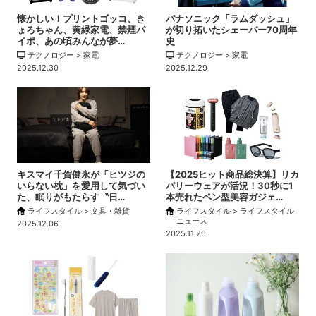
懐かしい！プリントゴッコ、き
パナソニック「ラムダッシュ」
ょろちゃん、黄緑家電、禁煙パ
が切り拓いたシェーバー70周年
イポ、あの頃みんなが夢…
史
テクノロジー > 家電
テクノロジー > 家電
2025.12.30
2025.12.29
キスマイ千賀健永が「ヒツジの
【2025ヒット商品総決算】リカ
いらない枕」を愛用して気づい
バリーウェアが活況！30秒に1
た、眠りがもたらす〝日…
本売れたペン型美容ガジェ…
ライフスタイル > 文具・雑貨
ライフスタイル > ライフスタイル
ニュース
2025.12.06
2025.11.26