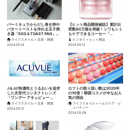
バーミキュラからだし巻き卵や
【ヒット商品開発秘話】累計出
バタートーストを作れる玉子焼
荷数80万個を突破！シワもシミ
き器「EGG＆TOAST PAN」…
もケアできるコーセー「…
ライフスタイル > 文具・雑貨
ビジネス > ヒット商品
2024.05.14
2024.05.12
J＆Jが快適性とうるおいを追求
ロフトの取り扱い数は2020年
した次世代コンタクトレンズ
の10倍！韓国コスメが今なお人
「ワンデー アキュビュー …
気の理由
ライフスタイル > 文具・雑貨
ライフスタイル > ヘルスケア・ビ
ューティー
2024.05.12
2024.05.09