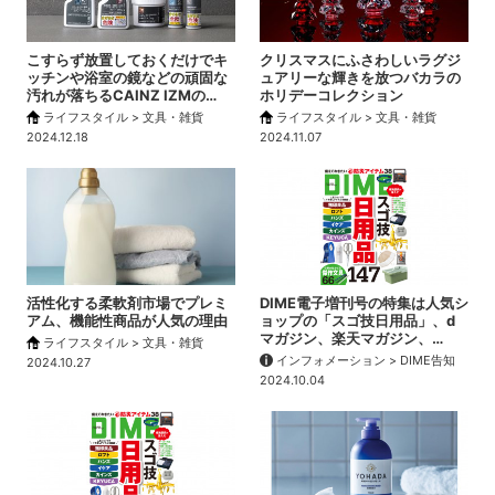
こすらず放置しておくだけでキ
クリスマスにふさわしいラグジ
ッチンや浴室の鏡などの頑固な
ュアリーな輝きを放つバカラの
汚れが落ちるCAINZ IZMの…
ホリデーコレクション
ライフスタイル > 文具・雑貨
ライフスタイル > 文具・雑貨
2024.12.18
2024.11.07
活性化する柔軟剤市場でプレミ
DIME電子増刊号の特集は人気シ
アム、機能性商品が人気の理由
ョップの「スゴ技日用品」、d
マガジン、楽天マガジン、…
ライフスタイル > 文具・雑貨
インフォメーション > DIME告知
2024.10.27
2024.10.04