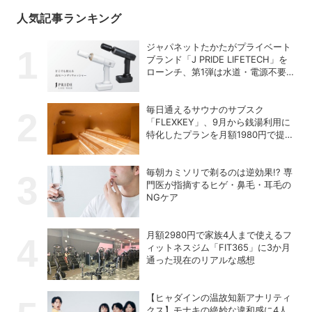
人気記事ランキング
ジャパネットたかたがプライベート
ブランド「J PRIDE LIFETECH」を
ローンチ、第1弾は水道・電源不要
の充電式高圧洗浄機
毎日通えるサウナのサブスク
「FLEXKEY」、9月から銭湯利用に
特化したプランを月額1980円で提供
開始
毎朝カミソリで剃るのは逆効果!? 専
門医が指摘するヒゲ・鼻毛・耳毛の
NGケア
月額2980円で家族4人まで使えるフ
ィットネスジム「FIT365」に3か月
通った現在のリアルな感想
【ヒャダインの温故知新アナリティ
クス】モナキの絶妙な違和感に4人