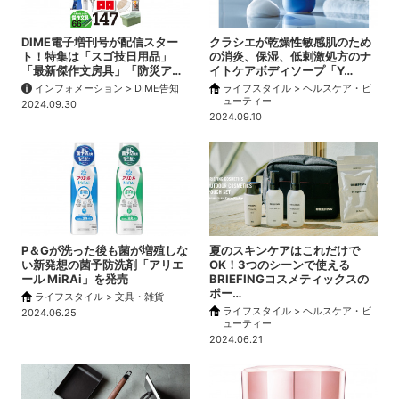
DIME電子増刊号が配信スター
クラシエが乾燥性敏感肌のため
ト！特集は「スゴ技日用品」
の消炎、保湿、低刺激処方のナ
「最新傑作文房具」「防災ア…
イトケアボディソープ「Y…
インフォメーション > DIME告知
ライフスタイル > ヘルスケア・ビ
ューティー
2024.09.30
2024.09.10
P＆Gが洗った後も菌が増殖しな
夏のスキンケアはこれだけで
い新発想の菌予防洗剤「アリエ
OK！3つのシーンで使える
ール MiRAi」を発売
BRIEFINGコスメティックスの
ポー…
ライフスタイル > 文具・雑貨
ライフスタイル > ヘルスケア・ビ
2024.06.25
ューティー
2024.06.21