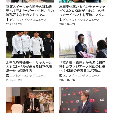
豆腐スイーツから団子の移動販
本田圭佑率いるベンチャーキャ
売へ！元Jリーガー・中村北斗の
ピタルX＆KSKが「4v4」のサ
波乱万丈なセカンドキャ…
ッカーイベントを実施、スタ…
ビジネス > ビジネスニュース
ビジネス > ビジネスニュース
2025.04.26
2025.04.03
北中米W杯優勝へ！サッカーと
「泣き虫・森井」からJ1に初昇
ともにレベルが高まる日本代表
格したファジアーノ岡山の社長
選手たちの語学力
へ！42歳の経営者はJで新…
エンタメ > エンタメニュース
エンタメ > エンタメニュース
2025.03.29
2025.02.26