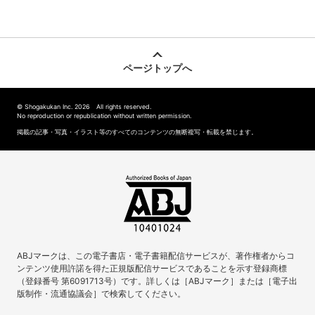
ページトップへ
© Shogakukan Inc. 2026 All rights reserved.
No reproduction or republication without written permission.
掲載の記事・写真・イラスト等のすべてのコンテンツの無断複写・転載を禁じます。
ABJマークは、この電子書店・電子書籍配信サービスが、著作権者からコ
ンテンツ使用許諾を得た正規版配信サービスであることを示す登録商標
（登録番号 第6091713号）です。詳しくは［ABJマーク］または［電子出
版制作・流通協議会］で検索してください。