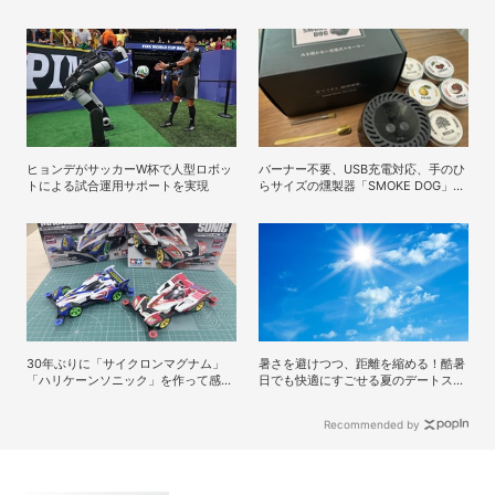
なえ先生」の正体
ヒョンデがサッカーW杯で人型ロボッ
バーナー不要、USB充電対応、手のひ
トによる試合運用サポートを実現
らサイズの燻製器「SMOKE DOG」で
いつものおつまみが劇的に美味しくな
った！
30年ぶりに「サイクロンマグナム」
暑さを避けつつ、距離を縮める！酷暑
「ハリケーンソニック」を作って感じ
日でも快適にすごせる夏のデートスポ
たミニ四駆の魅力
ット3選
Recommended by