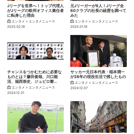
Jリーグを世界へ！トップ代理人
元Jリーガーが9人！Jリーグ全
がJリーグの欧州オフィス責任者
60クラブの社長の経歴を調べて
に転身した理由
みた
エンタメ > エンタメニュース
エンタメ > エンタメニュース
2025.02.19
2025.01.19
チャンスをつかむために必要な
サッカー元日本代表・稲本潤一
ものとは？藤田俊哉、川口能
が28年の現役生活で残したもの
活、福西崇史、ジュビロ磐…
エンタメ > エンタメニュース
エンタメ > エンタメニュース
2024.12.07
2024.12.31