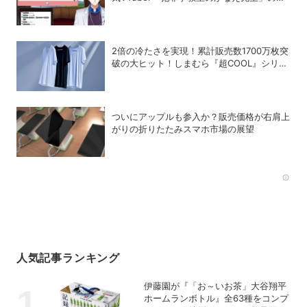
体
2倍の冷たさを実現！累計販売数1700万枚突
破の大ヒット！しまむら『超COOL』シリー
ズの進化がスゴい！【PR】
ついにアップルも参入か？販売価格が右肩上
がりの折りたたみスマホ市場の展望
Rec
人気記事ランキング
伊藤園が『「お～いお茶」大谷翔平
ホームランボトル』全63種をコンプ