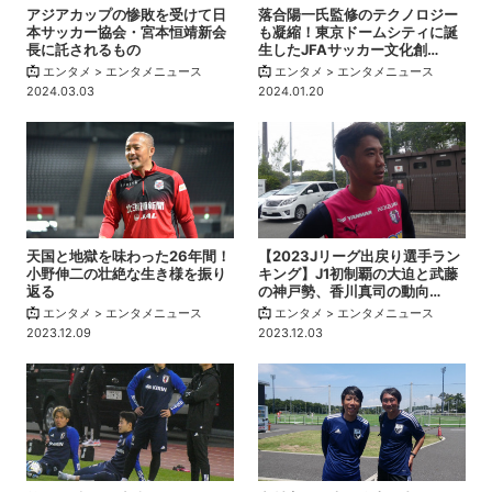
アジアカップの惨敗を受けて日
落合陽一氏監修のテクノロジー
本サッカー協会・宮本恒靖新会
も凝縮！東京ドームシティに誕
長に託されるもの
生したJFAサッカー文化創…
エンタメ > エンタメニュース
エンタメ > エンタメニュース
2024.03.03
2024.01.20
天国と地獄を味わった26年間！
【2023Jリーグ出戻り選手ラン
小野伸二の壮絶な生き様を振り
キング】J1初制覇の大迫と武藤
返る
の神戸勢、香川真司の動向…
エンタメ > エンタメニュース
エンタメ > エンタメニュース
2023.12.09
2023.12.03