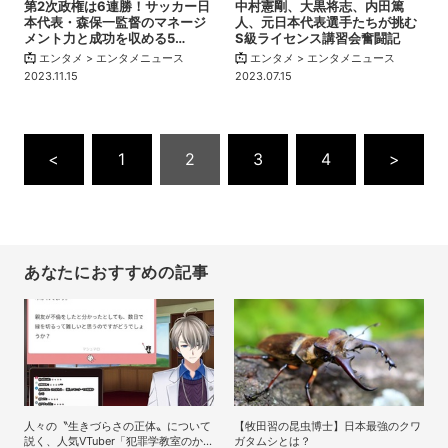
第2次政権は6連勝！サッカー日
中村憲剛、大黒将志、内田篤
本代表・森保一監督のマネージ
人、元日本代表選手たちが挑む
メント力と成功を収める5…
S級ライセンス講習会奮闘記
エンタメ > エンタメニュース
エンタメ > エンタメニュース
2023.11.15
2023.07.15
<
1
2
3
4
>
あなたにおすすめの記事
人々の〝生きづらさの正体〟について
【牧田習の昆虫博士】日本最強のクワ
説く、人気VTuber「犯罪学教室のか
ガタムシとは？