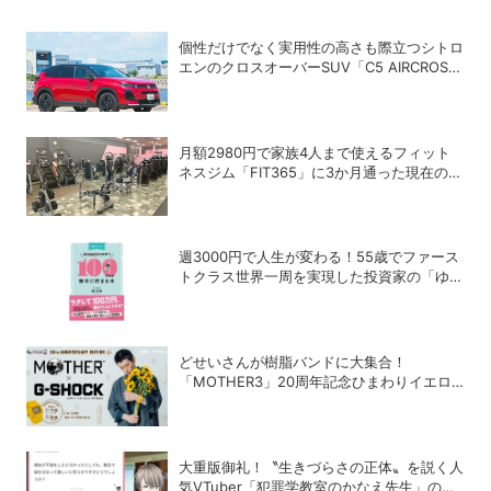
個性だけでなく実用性の高さも際立つシトロ
エンのクロスオーバーSUV「C5 AIRCROSS
HYBRID」
月額2980円で家族4人まで使えるフィット
ネスジム「FIT365」に3か月通った現在のリ
アルな感想
週3000円で人生が変わる！55歳でファース
トクラス世界一周を実現した投資家の「ゆる
投資術」
どせいさんが樹脂バンドに大集合！
「MOTHER3」20周年記念ひまわりイエロ
ーのG-SHOCKが登場
大重版御礼！〝生きづらさの正体〟を説く人
気VTuber「犯罪学教室のかなえ先生」の正