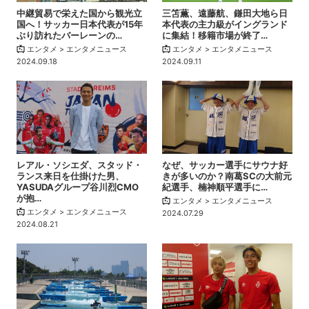
中継貿易で栄えた国から観光立
三笘薫、遠藤航、鎌田大地ら日
国へ！サッカー日本代表が15年
本代表の主力級がイングランド
ぶり訪れたバーレーンの…
に集結！移籍市場が終了…
エンタメ > エンタメニュース
エンタメ > エンタメニュース
2024.09.18
2024.09.11
レアル・ソシエダ、スタッド・
なぜ、サッカー選手にサウナ好
ランス来日を仕掛けた男、
きが多いのか？南葛SCの大前元
YASUDAグループ谷川烈CMO
紀選手、楠神順平選手に…
が抱…
エンタメ > エンタメニュース
エンタメ > エンタメニュース
2024.07.29
2024.08.21