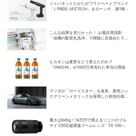
ジャパネットたかたがプライベートブランド
「J PRIDE LIFETECH」をローンチ、第1弾
は水道・電源不要の充電式高圧洗浄機
こんな結果を見たかった！ お風呂用洗剤
「浴槽の配管丸洗浄」で掃除に目覚めたライ
ターが「寝具、タオル、衣類のデトックス丸
洗浄」で再び驚愕！
ヒカキンは麦茶をどう変えたのか？
「ONICHA」が1000万本売れた本当の理由
マツダが「ロードスター」を改良、新色ジン
クグリーンメタリックを採用した特別仕様車
PSを設定
重さは645g！14万円で買えるソニーのフル
サイズ対応超望遠ズームレンズ「FE 100-
400mm F5.6-8 OSS」