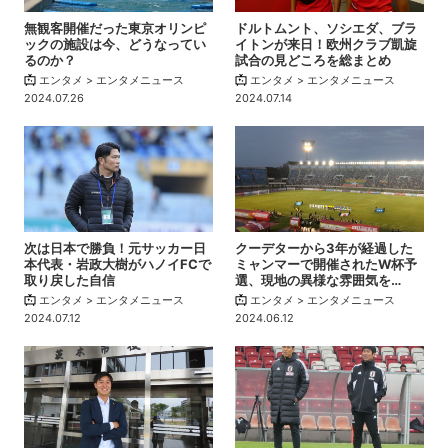
無観客開催だった東京オリンピ
ドルトムント、ソシエダ、ブラ
ックの施設は今、どうなってい
イトンが来日！欧州クラブ凱旋
るのか？
試合の見どころを総まとめ
エンタメ > エンタメニュース
エンタメ > エンタメニュース
2024.07.26
2024.07.14
次は日本で勝負！元サッカー日
クーデターから3年が経過した
本代表・岩政大樹がハノイFCで
ミャンマーで開催されたW杯予
取り戻した自信
選、現地の異様な雰囲気を…
エンタメ > エンタメニュース
エンタメ > エンタメニュース
2024.07.12
2024.06.12