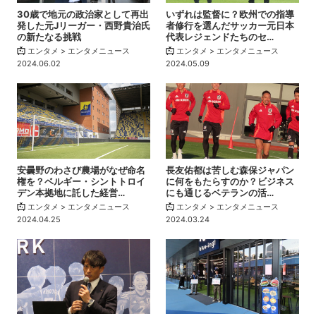
30歳で地元の政治家として再出
いずれは監督に？欧州での指導
発した元Jリーガー・西野貴治氏
者修行を選んだサッカー元日本
の新たなる挑戦
代表レジェンドたちのセ…
エンタメ > エンタメニュース
エンタメ > エンタメニュース
2024.06.02
2024.05.09
安曇野のわさび農場がなぜ命名
長友佑都は苦しむ森保ジャパン
権を？ベルギー・シントトロイ
に何をもたらすのか？ビジネス
デン本拠地に託した経営…
にも通じるベテランの活…
エンタメ > エンタメニュース
エンタメ > エンタメニュース
2024.04.25
2024.03.24