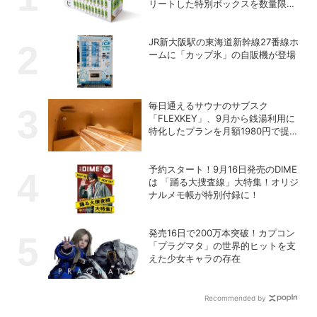
リートした特別ボックスを数量限定
で販売
JR新大阪駅の東海道新幹線27番線ホ
ームに「カップ氷」の自販機が登場
毎日通えるサウナのサブスク
「FLEXKEY」、9月から銭湯利用に
特化したプランを月額1980円で提供
開始
予約スタート！9月16日発売のDIME
は 「踊る大捜査線」大特集！オリジ
ナルメモ帳が特別付録に！
発売16日で200万本突破！カプコン
「プラグマタ」の世界的ヒットを支
えた少女キャラの存在
Recommended by