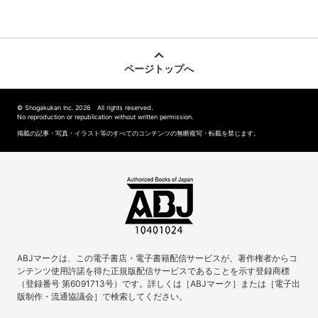
ページトップへ
© Shogakukan Inc. 2026 All rights reserved.
No reproduction or republication without written permission.
掲載の記事・写真・イラスト等のすべてのコンテンツの無断複写・転載を禁じます。
ABJマークは、この電子書店・電子書籍配信サービスが、著作権者からコ
ンテンツ使用許諾を得た正規版配信サービスであることを示す登録商標
（登録番号 第6091713号）です。詳しくは［ABJマーク］または［電子出
版制作・流通協議会］で検索してください。