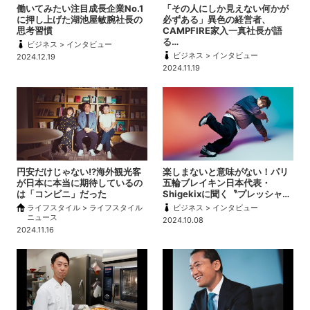
働いてみたい注目成長企業No.1
「その人にしか見えない何かが
に押し上げた湖池屋敏腕社長の
必ずある」異色の経営者、
思考習慣
CAMPFIRE家入一真社長が語
る…
ビジネス > インタビュー
ビジネス > インタビュー
2024.12.19
2024.11.19
円安だけじゃない!?海外観光客
楽しまないと意味がない！パリ
が日本に本当に期待しているの
五輪ブレイキン日本代表・
は「コンビニ」だった
Shigekixに聞く〝プレッシャ…
ライフスタイル > ライフスタイル
ビジネス > インタビュー
ニュース
2024.10.08
2024.11.16