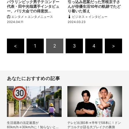
パラリンピック男子テコンドー
引っ込み思案だった芳根京子さ
代表・田中光哉選手インタビュ
んが俳優生活10年の軌跡でたど
ー、パリ大会での得意技…
り着いた答え
エンタメ > エンタメニュース
ビジネス > インタビュー
2024.04.11
2024.03.23
<
1
2
3
4
>
あなたにおすすめの記事
生活道路の法定速度が
テレビ出演0本→半年で58本に！ドン
60km/h→30km/hに！知らないとヤ
デコルテが語る大ブレイクの裏側