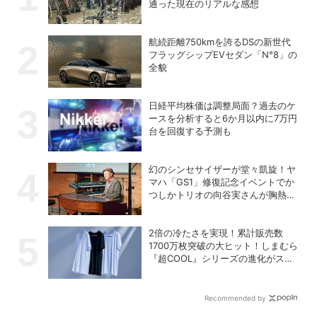
通った現在のリアルな感想
航続距離750kmを誇るDSの新世代
フラッグシップEVセダン「N°8」の
全貌
日経平均株価は調整局面？過去のケ
ースを分析すると6か月以内に7万円
台を回復する予測も
幻のシンセサイザーが堂々凱旋！ヤ
マハ「GS1」修復記念イベントでか
つしかトリオの向谷実さんが胸熱ト
ーク
2倍の冷たさを実現！累計販売数
1700万枚突破の大ヒット！しまむら
『超COOL』シリーズの進化がスゴ
い！【PR】
Recommended by