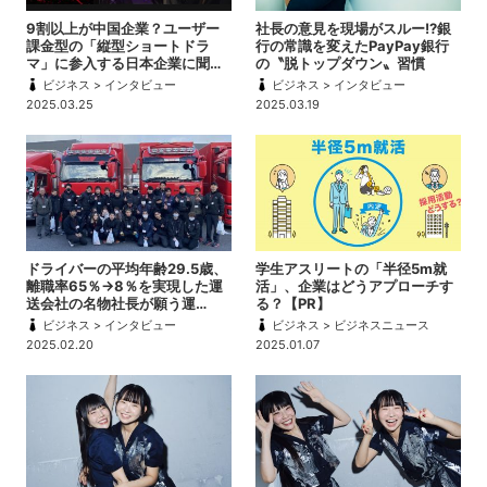
9割以上が中国企業？ユーザー
社長の意見を現場がスルー!?銀
課金型の「縦型ショートドラ
行の常識を変えたPayPay銀行
マ」に参入する日本企業に聞…
の〝脱トップダウン〟習慣
ビジネス > インタビュー
ビジネス > インタビュー
2025.03.25
2025.03.19
ドライバーの平均年齢29.5歳、
学生アスリートの「半径5m就
離職率65％→8％を実現した運
活」、企業はどうアプローチす
送会社の名物社長が願う運…
る？【PR】
ビジネス > インタビュー
ビジネス > ビジネスニュース
2025.02.20
2025.01.07