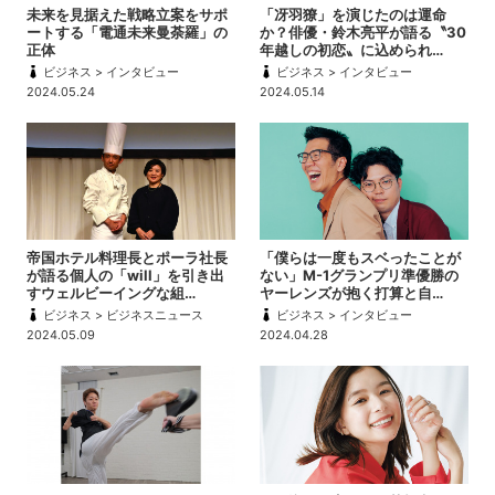
未来を見据えた戦略立案をサポ
「冴羽獠」を演じたのは運命
ートする「電通未来曼荼羅」の
か？俳優・鈴木亮平が語る〝30
正体
年越しの初恋〟に込められ…
ビジネス > インタビュー
ビジネス > インタビュー
2024.05.24
2024.05.14
帝国ホテル料理長とポーラ社長
「僕らは一度もスベったことが
が語る個人の「will」を引き出
ない」M-1グランプリ準優勝の
すウェルビーイングな組…
ヤーレンズが抱く打算と自…
ビジネス > ビジネスニュース
ビジネス > インタビュー
2024.05.09
2024.04.28