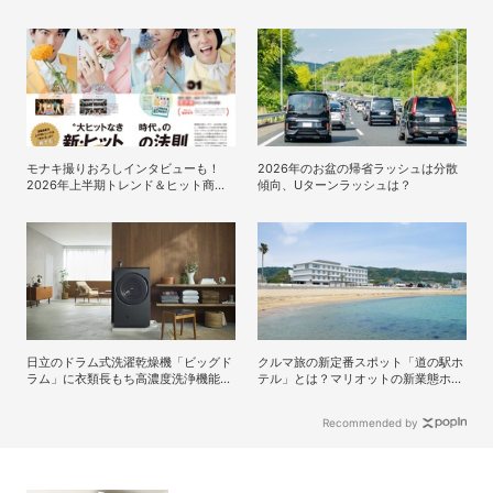
バい2026年9月施行の改正内容を弁護
士が解説
モナキ撮りおろしインタビューも！
2026年のお盆の帰省ラッシュは分散
2026年上半期トレンド＆ヒット商品
傾向、Uターンラッシュは？
を大特集、DIME最新号は7/15発売！
日立のドラム式洗濯乾燥機「ビッグド
クルマ旅の新定番スポット「道の駅ホ
ラム」に衣類長もち高濃度洗浄機能を
テル」とは？マリオットの新業態ホテ
採用した最新モデルが登場
ルで地方を満喫する方法
Recommended by