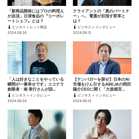
「新商品開発にはプロの料理人
クライアントの「真のパートナ
が必須」日清食品の〝コーポレ
ー」へ、電通が目指す変革と
ートシェフ〟とは？
は？
ビジネス > ヒット商品
ビジネス > インタビュー
2024.09.26
2024.09.12
「人は好きなことをやっている
【テンバガーを探せ】日本のAI
瞬間が一番幸せです」ココナラ
市場をけん引するABEJAの岡田
創業者・南 章行さんが語…
陽介CEOに聞く「大規模言…
ビジネス > インタビュー
ビジネス > インタビュー
2024.09.04
2024.08.14