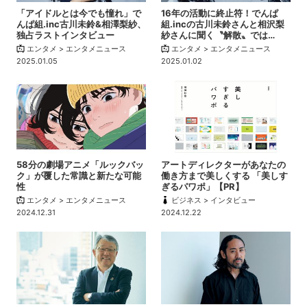
「アイドルとは今でも憧れ」で
16年の活動に終止符！でんぱ
んぱ組.inc古川未鈴&相澤梨紗、
組.incの古川未鈴さんと相沢梨
独占ラストインタビュー
紗さんに聞く〝解散〟では…
エンタメ > エンタメニュース
エンタメ > エンタメニュース
2025.01.05
2025.01.02
58分の劇場アニメ「ルックバッ
アートディレクターがあなたの
ク」が覆した常識と新たな可能
働き方まで美しくする 「美しす
性
ぎるパワポ」【PR】
エンタメ > エンタメニュース
ビジネス > インタビュー
2024.12.31
2024.12.22