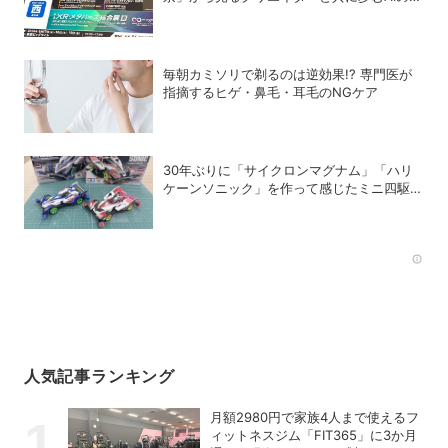
能性
毎朝カミソリで剃るのは逆効果!? 専門医が
指摘するヒゲ・鼻毛・耳毛のNGケア
30年ぶりに「サイクロンマグナム」「ハリ
ケーンソニック」を作って感じたミニ四駆の
魅力
Rec
人気記事ランキング
月額2980円で家族4人まで使えるフ
ィットネスジム「FIT365」に3か月