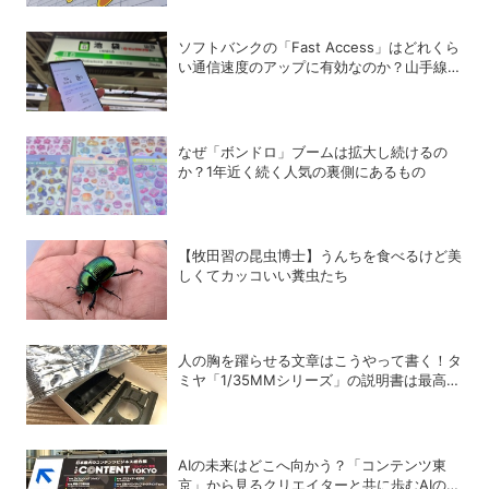
ソフトバンクの「Fast Access」はどれくら
い通信速度のアップに有効なのか？山手線沿
線でチェックしてきた
なぜ「ボンドロ」ブームは拡大し続けるの
か？1年近く続く人気の裏側にあるもの
【牧田習の昆虫博士】うんちを食べるけど美
しくてカッコいい糞虫たち
人の胸を躍らせる文章はこうやって書く！タ
ミヤ「1/35MMシリーズ」の説明書は最高の
教科書だ
AIの未来はどこへ向かう？「コンテンツ東
京」から見るクリエイターと共に歩むAIの可