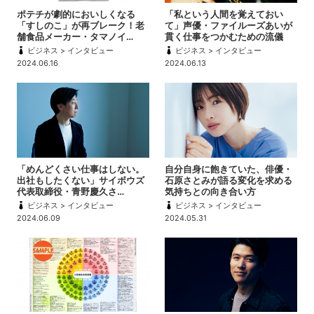
ポテチが劇的においしくなる
「私という人間を覚えておい
「すしのこ」が再ブレーク！老
て」声優・ファイルーズあいが
舗食品メーカー・タマノイ…
貫く仕事をつかむための流儀
ビジネス > インタビュー
ビジネス > インタビュー
2024.06.16
2024.06.13
「めんどくさい仕事はしない。
自分自身に飽きていた、俳優・
出社もしたくない」サイボウズ
石原さとみが語る変化を求める
代表取締役・青野慶久さ…
気持ちとの向き合い方
ビジネス > インタビュー
ビジネス > インタビュー
2024.06.09
2024.05.31