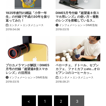
1925年創刊の雑誌「小学一年
DIME5月号付録『超望遠８倍ス
生」の付録で平成の30年を振り
マホ用レンズ』の使い方～複数
返ってみた！
のレンズを搭載しているス…
エンタメ > エンタメニュース
インフォメーション > DIME告知
2019.04.06
2019.03.15
プロカメラマンが解説！DIME5
ベローチェ、ドトール、セブン
月号の付録「超望遠8倍スマホ
カフェ、ファミカフェetc…オロ
レンズ」の活用法
ビアンコのコーヒーカッ…
インフォメーション > DIME告知
エンタメ > エンタメニュース
2019.03.15
2018.09.21
<
1
2
3