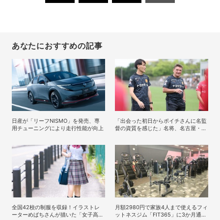
あなたにおすすめの記事
日産が「リーフNISMO」を発売、専
「出会った初日からポイチさんに名監
用チューニングにより走行性能が向上
督の資質を感じた」名将、名古屋・ペ
トロヴィッチ監督が考える日本の進化
と課題
全国42校の制服を収録！イラストレ
月額2980円で家族4人まで使えるフィ
ーターめばちさんが描いた「女子高生
ットネスジム「FIT365」に3か月通っ