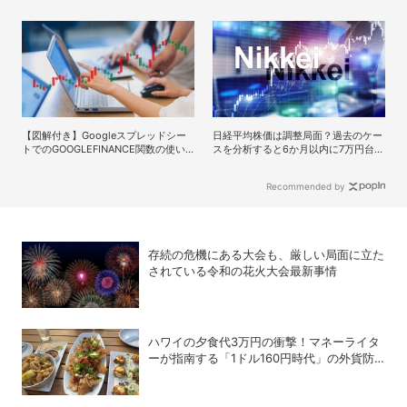
制服100年図鑑」で学ぶ学生服の歴史
た現在のリアルな感想
【図解付き】Googleスプレッドシー
日経平均株価は調整局面？過去のケー
トでのGOOGLEFINANCE関数の使い
スを分析すると6か月以内に7万円台を
方を完全解説！株価や為替レートを自
回復する予測も
動取得する方法
Recommended by
存続の危機にある大会も、厳しい局面に立た
されている令和の花火大会最新事情
ハワイの夕食代3万円の衝撃！マネーライタ
ーが指南する「1ドル160円時代」の外貨防
衛術