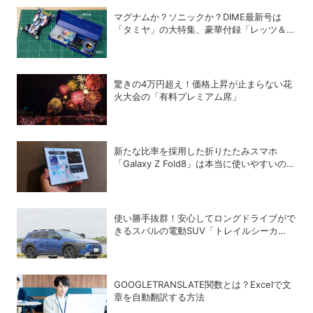
マグナムか？ソニックか？DIME最新号は
「タミヤ」の大特集、豪華付録「レッツ＆ゴ
ー!!」スチールギアケース付き！
驚きの4万円超え！価格上昇が止まらない花
火大会の「有料プレミアム席」
新たな比率を採用した折りたたみスマホ
「Galaxy Z Fold8」は本当に使いやすいの
か？
使い勝手抜群！安心してロングドライブがで
きるスバルの電動SUV「トレイルシーカ
ー」の魅力
GOOGLETRANSLATE関数とは？Excelで文
章を自動翻訳する方法