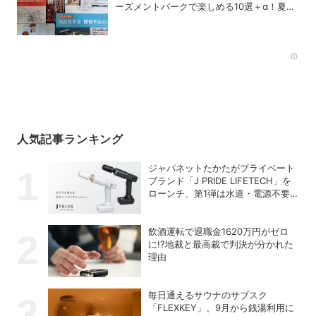
ーズメントパークで楽しめる10選＋α！夏休
みの旅行にも使える銘柄は？
Rec
人気記事ランキング
ジャパネットたかたがプライベート
ブランド「J PRIDE LIFETECH」を
ローンチ、第1弾は水道・電源不要
の充電式高圧洗浄機
飲酒運転で退職金1620万円がゼロ
に!?地裁と最高裁で判決が分かれた
理由
毎日通えるサウナのサブスク
「FLEXKEY」、9月から銭湯利用に