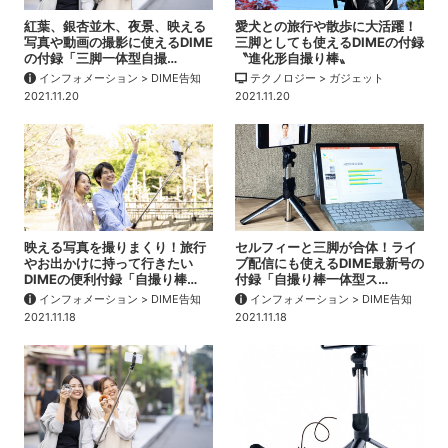
紅葉、銀杏並木、夜景、映える
愛犬との旅行や散歩に大活躍！
写真や動画の撮影に使えるDIME
三脚としても使えるDIMEの付録
の付録「三脚一体型自撮…
〝進化形自撮り棒〟
インフォメーション > DIME告知
テクノロジー > ガジェット
2021.11.20
2021.11.20
映える写真を撮りまくり！旅行
セルフィーと三脚が合体！ライ
やお出かけに持って行きたい
ブ配信にも使えるDIME最新号の
DIMEの便利付録「自撮り棒…
付録「自撮り棒一体型ス…
インフォメーション > DIME告知
インフォメーション > DIME告知
2021.11.18
2021.11.18