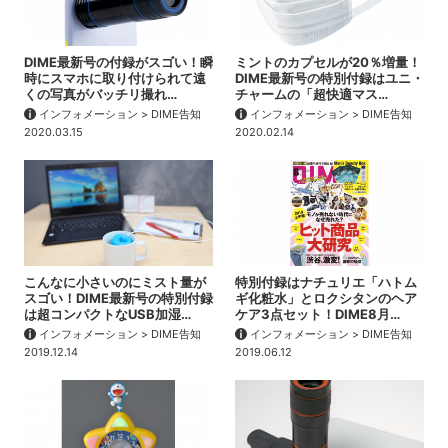
DIME最新号の付録がスゴい！瞬
ミントのカプセルが20％増量！
時にスマホに取り付けられて遠
DIME最新号の特別付録はユニ・
くの写真がバッチリ撮れ…
チャームの「超快適マス…
インフォメーション > DIME告知
インフォメーション > DIME告知
2020.03.15
2020.02.14
こんなに小さいのにミスト量が
特別付録はナチュリエ「ハトム
スゴい！DIME最新号の特別付録
ギ化粧水」とロクシタンのヘア
は超コンパクトなUSB加湿…
ケア3点セット！DIME8月…
インフォメーション > DIME告知
インフォメーション > DIME告知
2019.12.14
2019.06.12