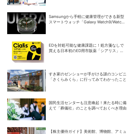
Samsungから手軽に健康管理ができる新型
スマートウォッチ「Galaxy Watch9/Watch
Ultra2」が登場
EDを対処可能な健康課題に！処方箋なしで
買える日本初のED用市販薬「シアリス」が
登場
すき家のゼンショーが手がける謎のコンビニ
「さくらみくら」に行ってみてわかったこと
国民生活センターも注意喚起！来たる時に備
えて「葬儀社」のことを調べておくべき理由
【株主優待ガイド】美術館、博物館、アミュ