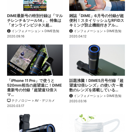
DIME最新号の特別付録は「マル
雑誌「DIME」6月号の付録が超
チレンチ＆ツール14」、特集は
便利！スタイリッシュなRFIDス
「オンラインビジネス超…
キミング防止機能付きアル…
インフォメーション > DIME告知
インフォメーション > DIME告知
2020.09.16
2020.04.12
「iPhone 11 Pro」で使うと
話題沸騰！DIME5月号付録「超
520mm相当の超望遠に！DIME
望遠12倍レンズ」の使い方～複
最新号の付録「超望遠12倍ス
数のレンズを搭載している…
マ…
インフォメーション > DIME告知
テクノロジー > AV・デジカメ
2020.03.16
2020.03.17