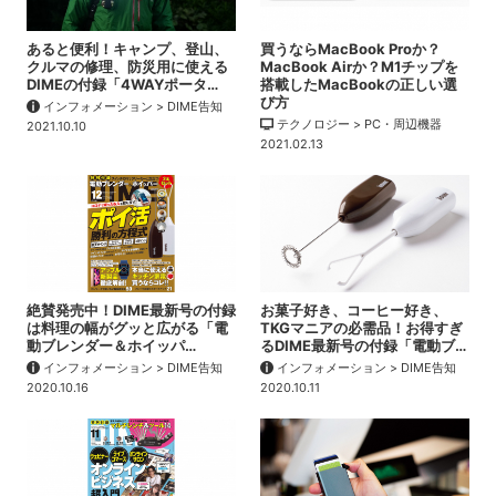
あると便利！キャンプ、登山、
買うならMacBook Proか？
クルマの修理、防災用に使える
MacBook Airか？M1チップを
DIMEの付録「4WAYポータ…
搭載したMacBookの正しい選
び方
インフォメーション > DIME告知
テクノロジー > PC・周辺機器
2021.10.10
2021.02.13
絶賛発売中！DIME最新号の付録
お菓子好き、コーヒー好き、
は料理の幅がグッと広がる「電
TKGマニアの必需品！お得すぎ
動ブレンダー＆ホイッパ…
るDIME最新号の付録「電動ブ…
インフォメーション > DIME告知
インフォメーション > DIME告知
2020.10.16
2020.10.11