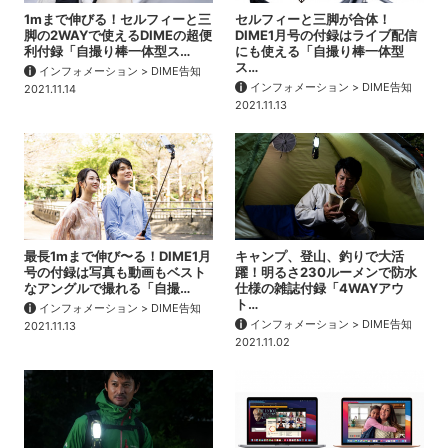
1mまで伸びる！セルフィーと三
セルフィーと三脚が合体！
脚の2WAYで使えるDIMEの超便
DIME1月号の付録はライブ配信
利付録「自撮り棒一体型ス…
にも使える「自撮り棒一体型
ス…
インフォメーション > DIME告知
インフォメーション > DIME告知
2021.11.14
2021.11.13
最長1mまで伸び〜る！DIME1月
キャンプ、登山、釣りで大活
号の付録は写真も動画もベスト
躍！明るさ230ルーメンで防水
なアングルで撮れる「自撮…
仕様の雑誌付録「4WAYアウ
ト…
インフォメーション > DIME告知
インフォメーション > DIME告知
2021.11.13
2021.11.02