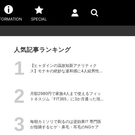
FORMATION
SPECIAL
人気記事ランキング
【ヒャダインの温故知新アナリティク
ス】モナキの絶妙な違和感に4人組男性グ
ループの歴史を振り返る
月額2980円で家族4人まで使えるフィッ
トネスジム「FIT365」に3か月通った現在
のリアルな感想
毎朝カミソリで剃るのは逆効果!? 専門医
が指摘するヒゲ・鼻毛・耳毛のNGケア