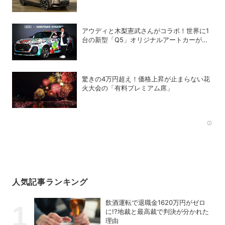
アウディと木梨憲武さんがコラボ！世界に1
台の新型「Q5」オリジナルアートカーが全
国を巡回
驚きの4万円超え！価格上昇が止まらない花
火大会の「有料プレミアム席」
Rec
人気記事ランキング
飲酒運転で退職金1620万円がゼロ
に!?地裁と最高裁で判決が分かれた
理由