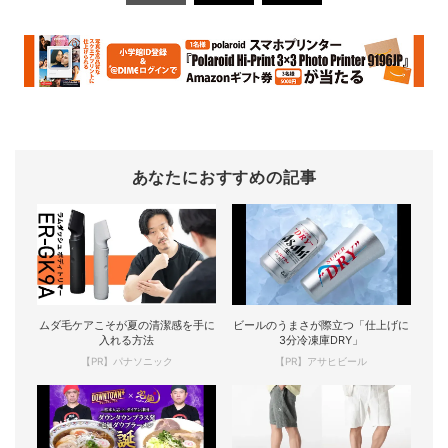
あなたにおすすめの記事
ムダ毛ケアこそが夏の清潔感を手に
ビールのうまさが際立つ「仕上げに
入れる方法
3分冷凍庫DRY」
【PR】パナソニック
【PR】アサヒビール