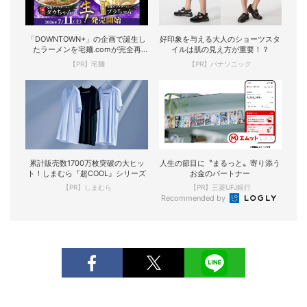
「DOWNTOWN+」の企画で誕生し
好印象を与える大人のショーツスタ
たラーメンを宅麺.comが完全再
イルは肌の見え方が重要！？
現！
【PR】宅麺
【PR】パナソニック
累計販売数1700万枚突破の大ヒッ
人生の節目に〝まるっと〟寄り添う
ト！しまむら『超COOL』シリーズ
お金のパートナー
【PR】しまむら
【PR】三菱UFJ銀行
Recommended by