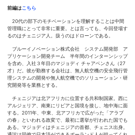
前編は
こちら
20代の部下のモチベーションを理解することは中間
管理職にとって非常に重要。とは言っても、今回登場す
るのはチェニジア人。扱うのはドローンである。
ブルーイノベーション株式会社 システム開発部 ア
プリケーション開発チーム 半年間のインターンシップ
を含め、入社３年目のマジョディ チャアベンさん（27
才）だ。彼が勤務する会社は、無人航空機の安全飛行管
理システムの開発や無人航空機でのソリューション・研
究開発等を業務とする。
チェニジアは北アフリカに位置する共和制国家。西に
アルジェリア、南東にリビアと国境を接し、地中海に面
する。2011年、中東、北アフリカで広がった「アラブ
の春」といわれる政変で、最初に選挙が行われた国でも
ある。マジョディはチェニジアの首都、チェニス出身。
通訳は同僚で日本語ができるポーランド人が担ってくれ