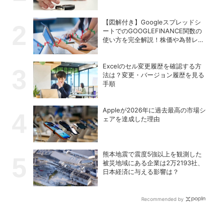
【図解付き】Googleスプレッドシ
ートでのGOOGLEFINANCE関数の
使い方を完全解説！株価や為替レー
トを自動取得する方法
Excelのセル変更履歴を確認する方
法は？変更・バージョン履歴を見る
手順
Appleが2026年に過去最⾼の市場シ
ェアを達成した理由
熊本地震で震度5強以上を観測した
被災地域にある企業は2万2193社、
日本経済に与える影響は？
Recommended by