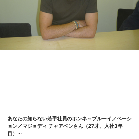
Loaded
:
7.59%
/
Unmute
あなたの知らない若手社員のホンネ～ブルーイノベーシ
ョン／マジョディ チャアベンさん（27才、入社3年
目）～