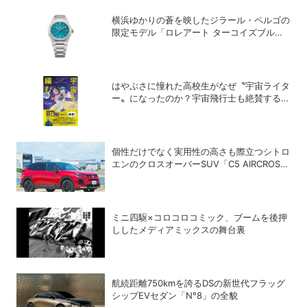
横浜ゆかりの蒼を映したジラール・ペルゴの
限定モデル「ロレアート ターコイズブル
ー」
はやぶさに憧れた高校生がなぜ〝宇宙ライタ
ー〟になったのか？宇宙飛行士も絶賛する話
題の書籍「宇宙を編む」
個性だけでなく実用性の高さも際立つシトロ
エンのクロスオーバーSUV「C5 AIRCROSS
HYBRID」
ミニ四駆×コロコロコミック、ブームを後押
ししたメディアミックスの舞台裏
航続距離750kmを誇るDSの新世代フラッグ
シップEVセダン「N°8」の全貌