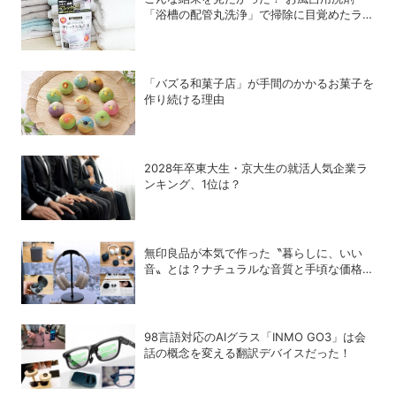
「浴槽の配管丸洗浄」で掃除に目覚めたライ
ターが「寝具、タオル、衣類のデトックス丸
洗浄」で再び驚愕！
「バズる和菓子店」が手間のかかるお菓子を
作り続ける理由
2028年卒東大生・京大生の就活人気企業ラ
ンキング、1位は？
無印良品が本気で作った〝暮らしに、いい
音〟とは？ナチュラルな音質と手頃な価格を
追求したオーディオデバイス5選
98言語対応のAIグラス「INMO GO3」は会
話の概念を変える翻訳デバイスだった！