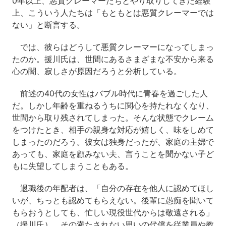
0年以上、悪質クレーマーたちとやり取りしてきた経験
上、こういう人たちは「もともとは悪質クレーマーでは
ない」と断言する。
では、彼らはどうして悪質クレーマーになってしまっ
たのか。援川氏は、世間にあるさまざまな不安から来る
心の闇、寂しさが原因だろうと分析している。
前述の40代の女性はバブル時代に青春を過ごした人
だ。しかし年齢を重ねるうちに関心を持たれなくなり、
世間から取り残されてしまった。そんな状態でクレーム
をつけたとき、相手の親身な対応が嬉しく、味をしめて
しまったのだろう。彼女は独身だったが、家庭の主婦で
あっても、家庭を顧みない夫、言うことを聞かない子ど
もに失望してしまうこともある。
退職後の年配者は、「自分の存在を他人に認めてほし
いが、ちっとも認めてもらえない。後輩に愚痴を聞いて
もらおうとしても、忙しい現役世代からは敬遠される」
（援川氏）。その満たされない思いの代償を従業員や教