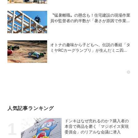
〝猛暑離職〟の懸念も！住宅建設の現場作業
員や監督者の約半数が「暑さが原因で作業や
納期を遅延したことがある」
オトナの趣味から子どもへ、伝説の番組「タ
ミヤRCカーグランプリ」が生んだミニ四駆
ブーム
Rec
人気記事ランキング
ドンキはなぜ売れるのか？購入者の
本音で商品を磨く「マジボイス実現
委員会」のリアルな会議に潜入