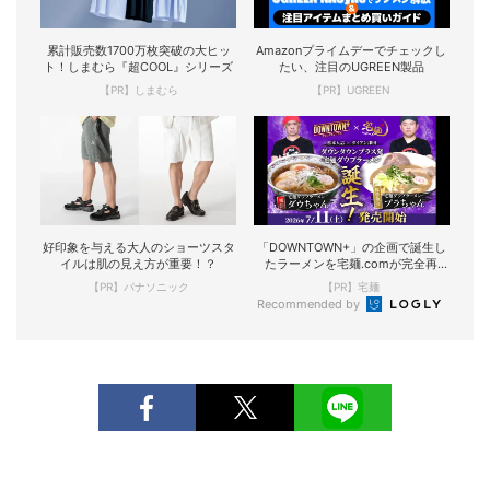
累計販売数1700万枚突破の大ヒッ
Amazonプライムデーでチェックし
ト！しまむら『超COOL』シリーズ
たい、注目のUGREEN製品
【PR】しまむら
【PR】UGREEN
好印象を与える大人のショーツスタ
「DOWNTOWN+」の企画で誕生し
イルは肌の見え方が重要！？
たラーメンを宅麺.comが完全再
現！
【PR】パナソニック
【PR】宅麺
Recommended by