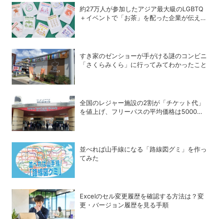
約27万人が参加したアジア最大級のLGBTQ
＋イベントで「お茶」を配った企業が伝えた
かったこととは
すき家のゼンショーが手がける謎のコンビニ
「さくらみくら」に行ってみてわかったこと
全国のレジャー施設の2割が「チケット代」
を値上げ、フリーパスの平均価格は5000円
台へ
並べれば山手線になる「路線図グミ」を作っ
てみた
Excelのセル変更履歴を確認する方法は？変
更・バージョン履歴を見る手順