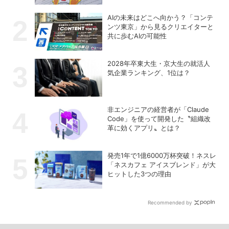
AIの未来はどこへ向かう？「コンテ
ンツ東京」から見るクリエイターと
共に歩むAIの可能性
2028年卒東大生・京大生の就活人
気企業ランキング、1位は？
非エンジニアの経営者が「Claude
Code」を使って開発した〝組織改
革に効くアプリ〟とは？
発売1年で1億6000万杯突破！ネスレ
「ネスカフェ アイスブレンド」が大
ヒットした3つの理由
Recommended by