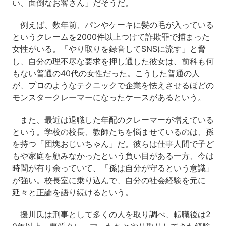
い、面倒なお客さん」だそうだ。
例えば、数年前、パンやケーキに髪の毛が入っている
というクレームを2000件以上つけて詐欺罪で捕まった
女性がいる。「やり取りを録音してSNSに流す」と脅
し、自分の理不尽な要求を押し通した彼女は、前科も何
もない普通の40代の女性だった。こうした普通の人
が、プロのようなテクニックで企業を怯えさせるほどの
モンスタークレーマーになったケースがあるという。
また、最近は退職した年配のクレーマーが増えている
という。学校の校長、教師たちを悩ませているのは、孫
を持つ「団塊おじいちゃん」だ。彼らは仕事人間で子ど
もや家庭を顧みなかったという負い目がある一方、今は
時間が有り余っていて、「孫は自分が守るという意識」
が強い。校長室に乗り込んで、自分の社会経験を元に
延々と正論を語り続けるという。
援川氏は刑事として多くの人を取り調べ、転職後は2