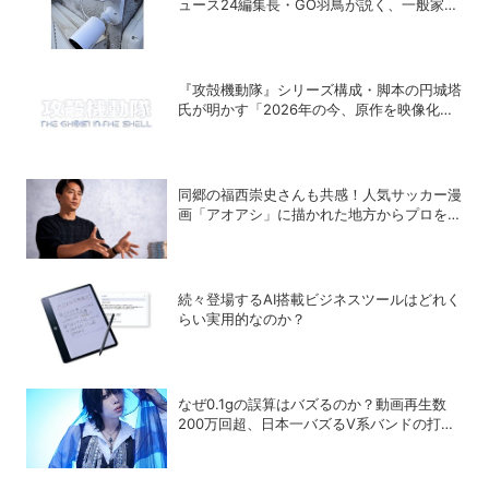
ュース24編集長・GO羽鳥が説く、一般家庭
こそ「防犯カメラ」をつけるべき理由
『攻殻機動隊』シリーズ構成・脚本の円城塔
氏が明かす「2026年の今、原作を映像化す
る意味」
同郷の福西崇史さんも共感！人気サッカー漫
画「アオアシ」に描かれた地方からプロを目
指す少年たちのリアル
続々登場するAI搭載ビジネスツールはどれく
らい実用的なのか？
なぜ0.1gの誤算はバズるのか？動画再生数
200万回超、日本一バズるV系バンドの打算
的戦略