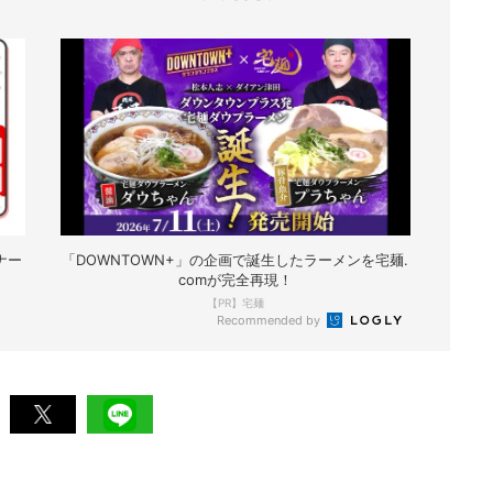
ナー
「DOWNTOWN+」の企画で誕生したラーメンを宅麺.
comが完全再現！
【PR】宅麺
Recommended by