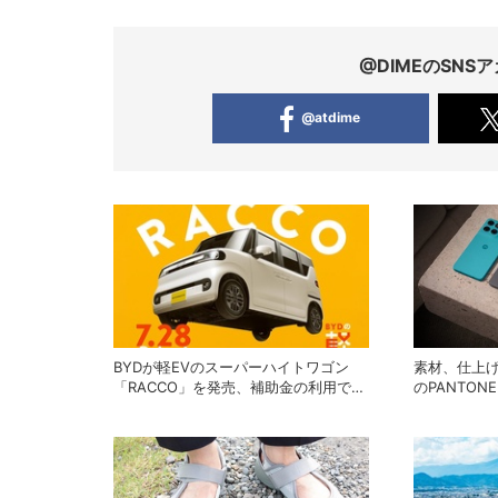
@DIMEのSN
@atdime
BYDが軽EVのスーパーハイトワゴン
素材、仕上
「RACCO」を発売、補助金の利用で
のPANTO
200万円以下に
ーラのエントリ