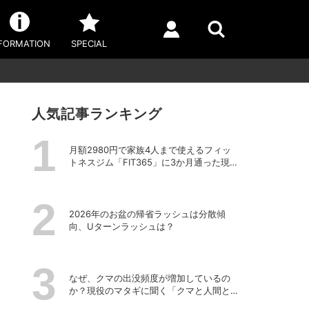
FORMATION
SPECIAL
人気記事ランキング
月額2980円で家族4人まで使えるフィッ
トネスジム「FIT365」に3か月通った現在
のリアルな感想
2026年のお盆の帰省ラッシュは分散傾
向、Uターンラッシュは？
なぜ、クマの出没頻度が増加しているの
か？現役のマタギに聞く「クマと人間と
の正しい付き合い方」