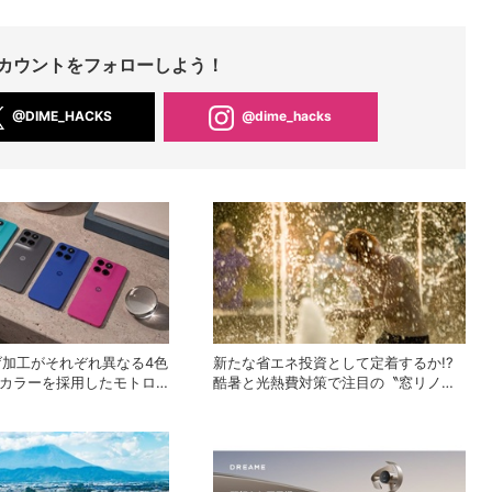
Sアカウントをフォローしよう！
@DIME_HACKS
@dime_hacks
げ加工がそれぞれ異なる4色
新たな省エネ投資として定着するか!?
NEカラーを採用したモトロ
酷暑と光熱費対策で注目の〝窓リノ
ースマホ「moto g37」
ベ〟って何？