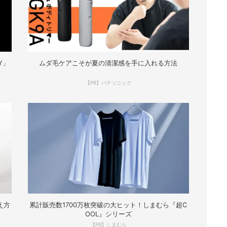
Y」
ムダ毛ケアこそが夏の清潔感を手に入れる方法
【PR】パナソニック
え方
累計販売数1700万枚突破の大ヒット！しまむら『超C
OOL』シリーズ
【PR】しまむら