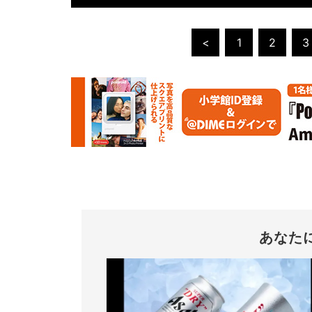
<
1
2
3
あなた