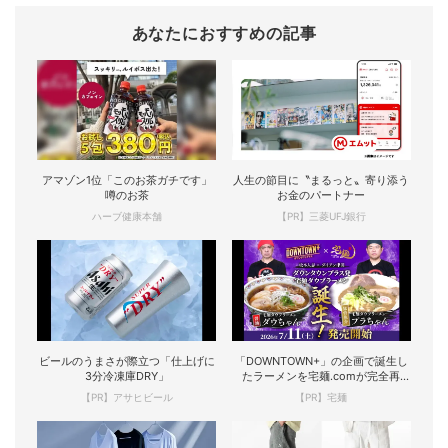
あなたにおすすめの記事
アマゾン1位「このお茶ガチです」
人生の節目に〝まるっと〟寄り添う
噂のお茶
お金のパートナー
ハーブ健康本舗
【PR】三菱UFJ銀行
ビールのうまさが際立つ「仕上げに
「DOWNTOWN+」の企画で誕生し
3分冷凍庫DRY」
たラーメンを宅麺.comが完全再
現！
【PR】アサヒビール
【PR】宅麺