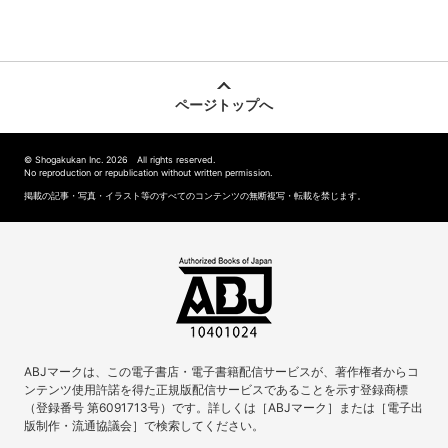
ページトップへ
© Shogakukan Inc. 2026 All rights reserved.
No reproduction or republication without written permission.
掲載の記事・写真・イラスト等のすべてのコンテンツの無断複写・転載を禁じます。
ABJマークは、この電子書店・電子書籍配信サービスが、著作権者からコ
ンテンツ使用許諾を得た正規版配信サービスであることを示す登録商標
（登録番号 第6091713号）です。詳しくは［ABJマーク］または［電子出
版制作・流通協議会］で検索してください。