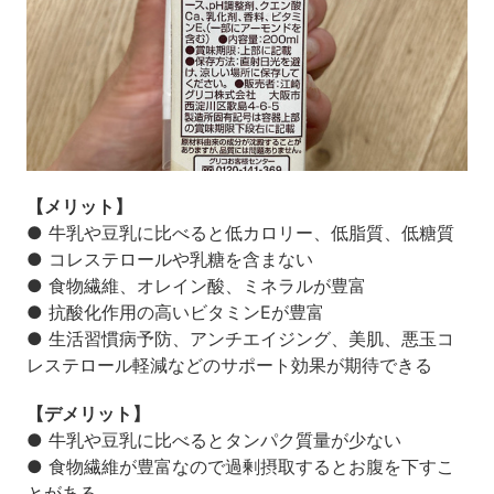
【メリット】
● 牛乳や豆乳に比べると低カロリー、低脂質、低糖質
● コレステロールや乳糖を含まない
● 食物繊維、オレイン酸、ミネラルが豊富
● 抗酸化作用の高いビタミンEが豊富
● 生活習慣病予防、アンチエイジング、美肌、悪玉コ
レステロール軽減などのサポート効果が期待できる
【デメリット】
● 牛乳や豆乳に比べるとタンパク質量が少ない
● 食物繊維が豊富なので過剰摂取するとお腹を下すこ
とがある