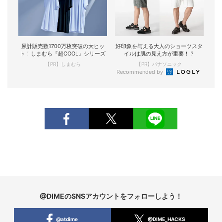
累計販売数1700万枚突破の大ヒッ
好印象を与える大人のショーツスタ
ト！しまむら『超COOL』シリーズ
イルは肌の見え方が重要！？
【PR】しまむら
【PR】パナソニック
Recommended by
@DIMEのSNSアカウントをフォローしよう！
@atdime
@DIME_HACKS