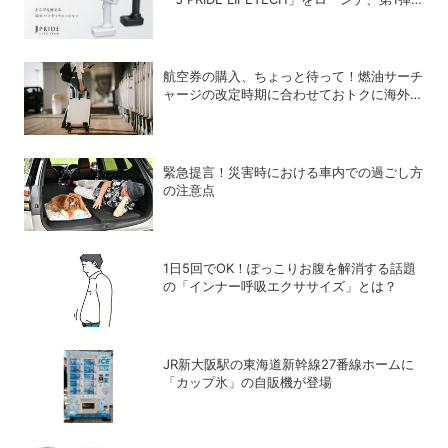
は水道・電源不要の充電式高圧洗浄機
航空券の購入、ちょっと待って！燃油サーチ
ャージの改定時期に合わせておトクに海外航
空券を買う方法
緊急提言！災害時における車内での過ごし方
の注意点
1日5回でOK！ぽっこりお腹を解消する話題
の「インナー呼吸エクササイズ」とは？
JR新大阪駅の東海道新幹線27番線ホームに
「カップ氷」の自販機が登場