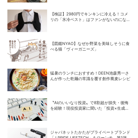
【検証】2980円でキンキンに冷える！コメ
リの「氷冷ベスト」はファンがないのになぜ
涼しくなるのか？
【図鑑NYAO】なぜか野菜を美味しそうに食
べる猫「ヴィーガニーズ」
猛暑のランチにおすすめ！DEEN池森秀一さ
んが作った乾麺の常識を覆す創作蕎麦レシピ
〝AIのいいなり投資〟で8割超が損失・後悔
を経験！現役投資家に聞いた「投資×生成
AI」の正解と不正解
ジャパネットたかたがプライベートブランド
「J PRIDE LIFETECH」をローンチ、第1弾