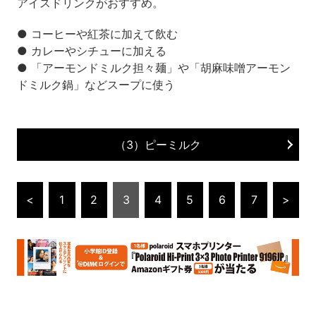
アイスドリンクがおすすめ。
● コーヒーや紅茶に加えて飲む
● カレーやシチューに加える
● 「アーモンドミルク担々麺」や「胡麻味噌アーモン
ドミルク鍋」などスープに使う
（3）ピーミルク
<
1
2
3
4
5
6
7
>