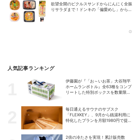
欲望全開のピクルスサンドからにんにく全振
りサラダまで！ドンキの「偏愛めし」から激
アツの新作が登場
Rec
人気記事ランキング
伊藤園が『「お～いお茶」大谷翔平
ホームランボトル』全63種をコンプ
リートした特別ボックスを数量限定
で販売
毎日通えるサウナのサブスク
「FLEXKEY」、9月から銭湯利用に
特化したプランを月額1980円で提供
開始
2倍の冷たさを実現！累計販売数