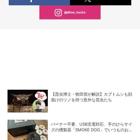
@dime_hacks
【昆虫博士・牧田習が解説】カブトムシも顔
負けのツノを持つ意外な昆虫たち
バーナー不要、USB充電対応、手のひらサイ
ズの燻製器「SMOKE DOG」でいつものお
つまみが劇的に美味しくなった！