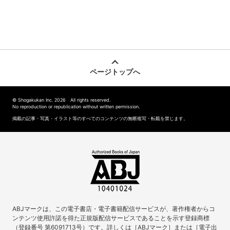
ページトップへ
© Shogakukan Inc. 2026 All rights reserved.
No reproduction or republication without written permission.
掲載の記事・写真・イラスト等のすべてのコンテンツの無断複写・転載を禁じます。
ABJマークは、この電子書店・電子書籍配信サービスが、著作権者からコ
ンテンツ使用許諾を得た正規版配信サービスであることを示す登録商標
（登録番号 第6091713号）です。詳しくは［ABJマーク］または［電子出