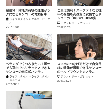
超便利！階段の荷物の運搬がラ
これは便利！スーファミなど往
クになるサンコーの電動台車
年の名機を高画質に変換するサ
ンコーの『RGB21-HDMI変…
ライフスタイル > クルマ・ビーク
ル
テクノロジー > ガジェット
2017.11.09
2017.10.26
ベランダでくつろぎたい！屋外
スマホにつなげるだけで自分目
でも室内でもリラックスできる
線の映像が撮影できるサンコー
サンコーの自立式ハンモ…
のヘッドマウントカメラ…
ライフスタイル > ライフスタイル
テクノロジー > ガジェット
ニュース
2017.04.24
2017.08.15