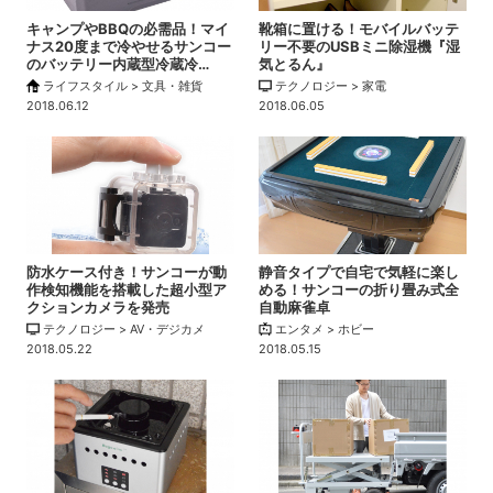
キャンプやBBQの必需品！マイ
靴箱に置ける！モバイルバッテ
ナス20度まで冷やせるサンコー
リー不要のUSBミニ除湿機『湿
のバッテリー内蔵型冷蔵冷…
気とるん』
ライフスタイル > 文具・雑貨
テクノロジー > 家電
2018.06.12
2018.06.05
防水ケース付き！サンコーが動
静音タイプで自宅で気軽に楽し
作検知機能を搭載した超小型ア
める！サンコーの折り畳み式全
クションカメラを発売
自動麻雀卓
テクノロジー > AV・デジカメ
エンタメ > ホビー
2018.05.22
2018.05.15