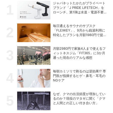
ジャパネットたかたがプライベート
ブランド「J PRIDE LIFETECH」を
ローンチ、第1弾は水道・電源不要
の充電式高圧洗浄機
毎日通えるサウナのサブスク
「FLEXKEY」、9月から銭湯利用に
特化したプランを月額1980円で提供
開始
月額2980円で家族4人まで使えるフ
ィットネスジム「FIT365」に3か月
通った現在のリアルな感想
毎朝カミソリで剃るのは逆効果!? 専
門医が指摘するヒゲ・鼻毛・耳毛の
NGケア
なぜ、クマの出没頻度が増加してい
るのか？現役のマタギに聞く「クマ
と人間との正しい付き合い方」