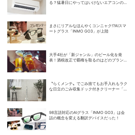
る？猛暑日にやってはいけないエアコンの使
い方
まさにリアルなほんやくコンニャク!?AIスマ
ートグラス「INMO GO3」が上陸
大手4社が「新ジャンル」のビール化を発
表！酒税改正で覇権を取るのはどのブランド
か？
〝らくメンテ〟でごみ捨てもお手入れもラク
な日立のごみ収集ドック付きクリーナー「ら
くメンテスティック」
98言語対応のAIグラス「INMO GO3」は会
話の概念を変える翻訳デバイスだった！