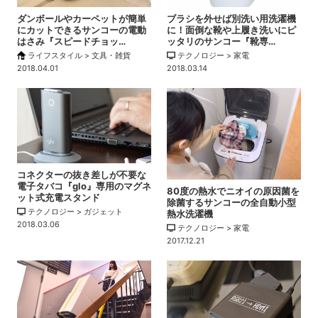
ダンボールやカーペットが簡単
ブラシを外せば別洗い用洗濯機
にカットできるサンコーの電動
に！面倒な靴や上履き洗いにピ
はさみ『スピードチョッ…
ッタリのサンコー『靴専…
ライフスタイル > 文具・雑貨
テクノロジー > 家電
2018.04.01
2018.03.14
コネクターの抜き差しが不要な
電子タバコ『glo』専用のマグネ
80度の熱水でニオイの原因菌を
ット式充電スタンド
除菌するサンコーの全自動小型
テクノロジー > ガジェット
熱水洗濯機
2018.03.06
テクノロジー > 家電
2017.12.21