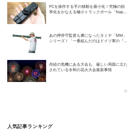
PCを操作する手の移動を最小化！究極の効
率化をかなえる極小トラックボール「Nape
Pro」をレビュー
あの押井守監督も虜になったタミヤ「MM」
シリーズ！「一番組んだのはドイツ軍の『IV
号戦車』」と思い出を語る
存続の危機にある大会も、厳しい局面に立た
されている令和の花火大会最新事情
Rec
人気記事ランキング