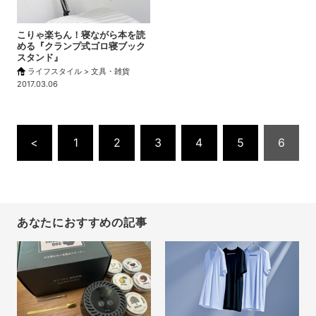
こりゃ楽ちん！寝ながら本を読
める『クランプ式ゴロ寝ブック
スタンド』
ライフスタイル > 文具・雑貨
2017.03.06
<
1
2
3
4
5
6
あなたにおすすめの記事