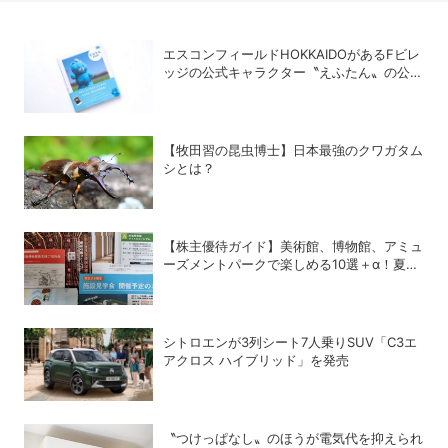
エスコンフィールドHOKKAIDOがあるFビレ
ッジの公式キャラクター〝えふたん〟の公式
写真集「えふたんBOOK」が人気
【牧田習の昆虫博士】日本最強のクワガタム
シとは？
【株主優待ガイド】美術館、博物館、アミュ
ーズメントパークで楽しめる10選＋α！夏休
みの旅行にも使える銘柄は？
シトロエンが3列シート7人乗りSUV「C3エ
アクロス ハイブリッド」を発売
〝つけっぱなし〟のほうが電気代を抑えられ