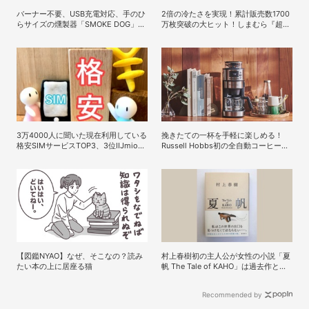
バーナー不要、USB充電対応、手のひ
2倍の冷たさを実現！累計販売数1700
らサイズの燻製器「SMOKE DOG」で
万枚突破の大ヒット！しまむら『超
いつものおつまみが劇的に美味しくな
COOL』シリーズの進化がスゴい！
った！
【PR】
3万4000人に聞いた現在利用している
挽きたての一杯を手軽に楽しめる！
格安SIMサービスTOP3、3位IIJmio、
Russell Hobbs初の全自動コーヒーメ
2位povo、1位は？
ーカー「全自動カフェドリップ」が登
場
【図鑑NYAO】なぜ、そこなの？読み
村上春樹初の主人公が女性の小説「夏
たい本の上に居座る猫
帆 The Tale of KAHO」は過去作と照
らして読むと何倍も楽しめる理由
Recommended by