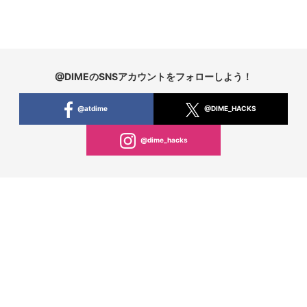
@DIMEのSNSアカウントをフォローしよう！
@atdime
@DIME_HACKS
@dime_hacks