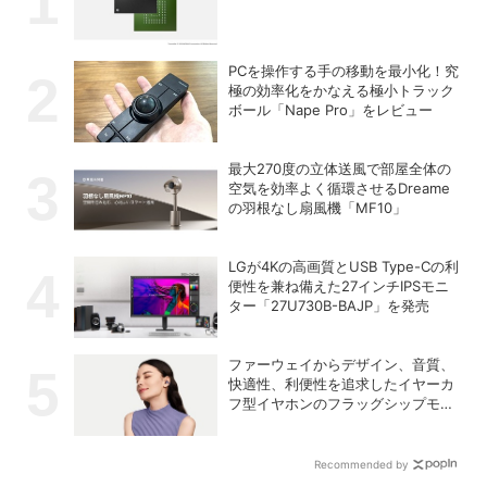
PCを操作する手の移動を最小化！究
極の効率化をかなえる極小トラック
ボール「Nape Pro」をレビュー
最大270度の立体送風で部屋全体の
空気を効率よく循環させるDreame
の羽根なし扇風機「MF10」
LGが4Kの高画質とUSB Type-Cの利
便性を兼ね備えた27インチIPSモニ
ター「27U730B-BAJP」を発売
ファーウェイからデザイン、音質、
快適性、利便性を追求したイヤーカ
フ型イヤホンのフラッグシップモデ
ル「HUAWEI FreeClip 2 S」が登場
Recommended by