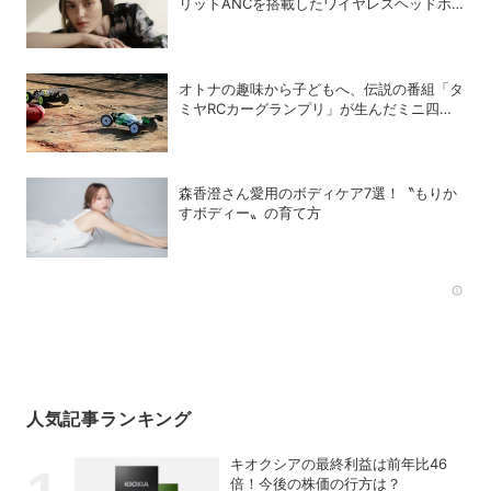
リットANCを搭載したワイヤレスヘッドホ
ン「K3 Pro」が登場
オトナの趣味から子どもへ、伝説の番組「タ
ミヤRCカーグランプリ」が生んだミニ四駆
ブーム
森香澄さん愛用のボディケア7選！〝もりか
すボディー〟の育て方
Rec
人気記事ランキング
キオクシアの最終利益は前年比46
倍！今後の株価の行方は？