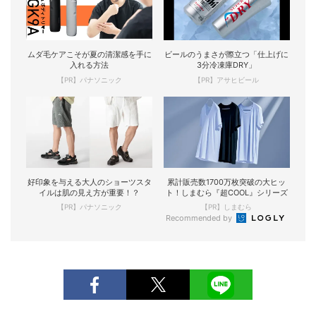
ムダ毛ケアこそが夏の清潔感を手に
ビールのうまさが際立つ「仕上げに
入れる方法
3分冷凍庫DRY」
【PR】パナソニック
【PR】アサヒビール
好印象を与える大人のショーツスタ
累計販売数1700万枚突破の大ヒッ
イルは肌の見え方が重要！？
ト！しまむら『超COOL』シリーズ
【PR】パナソニック
【PR】しまむら
Recommended by