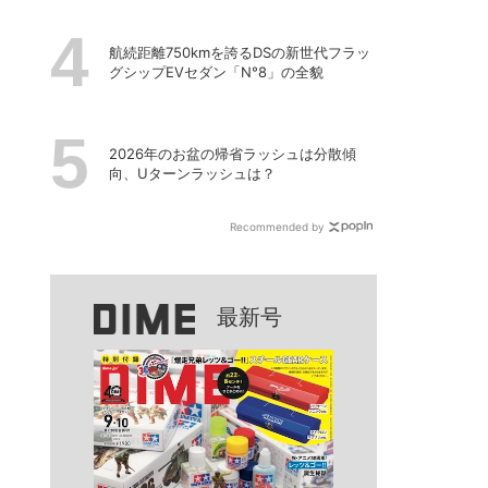
航続距離750kmを誇るDSの新世代フラッ
グシップEVセダン「N°8」の全貌
2026年のお盆の帰省ラッシュは分散傾
向、Uターンラッシュは？
Recommended by
最新号