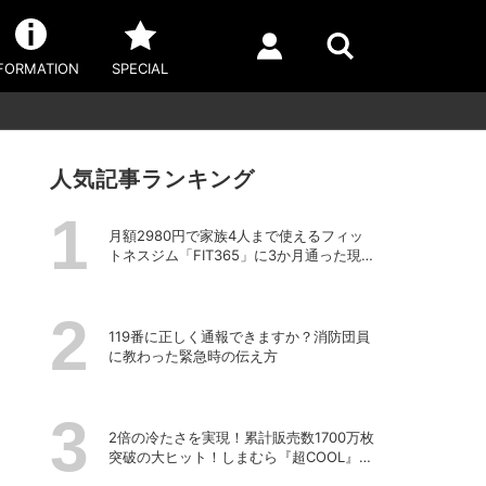
FORMATION
SPECIAL
人気記事ランキング
月額2980円で家族4人まで使えるフィッ
トネスジム「FIT365」に3か月通った現在
のリアルな感想
119番に正しく通報できますか？消防団員
に教わった緊急時の伝え方
2倍の冷たさを実現！累計販売数1700万枚
突破の大ヒット！しまむら『超COOL』シ
リーズの進化がスゴい！【PR】