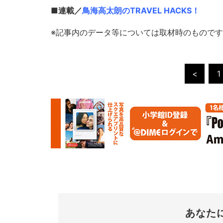
■連載／
鳥海高太朗のTRAVEL HACKS！
※記事内のデータ等については取材時のもので
<
1
あなた