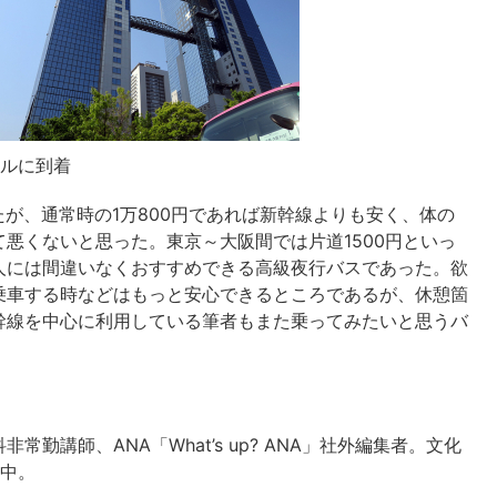
ナルに到着
たが、通常時の1万800円であれば新幹線よりも安く、体の
悪くないと思った。東京～大阪間では片道1500円といっ
人には間違いなくおすすめできる高級夜行バスであった。欲
乗車する時などはもっと安心できるところであるが、休憩箇
幹線を中心に利用している筆者もまた乗ってみたいと思うバ
勤講師、ANA「What’s up? ANA」社外編集者。文化
演中。