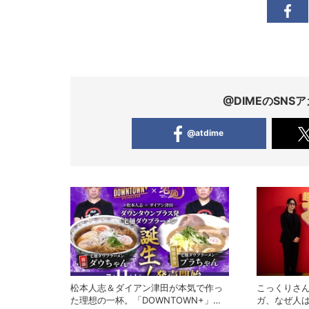
@DIMEのSN
@atdime
松本人志＆ダイアン津田が本気で作っ
こっくりさ
た理想の一杯。「DOWNTOWN+」発
ガ、なぜ人