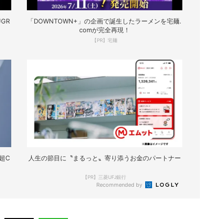
GR
「DOWNTOWN+」の企画で誕生したラーメンを宅麺.
comが完全再現！
【PR】宅麺
超C
人生の節目に〝まるっと〟寄り添うお金のパートナー
【PR】三菱UFJ銀行
Recommended by