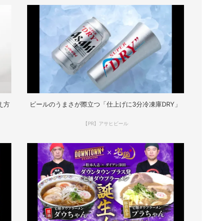
え方
ビールのうまさが際立つ「仕上げに3分冷凍庫DRY」
【PR】アサヒビール