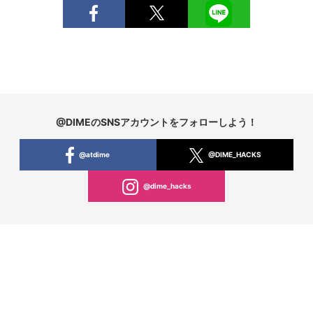
@DIMEのSNSアカウントをフォローしよう！
@atdime
@DIME_HACKS
@dime_hacks