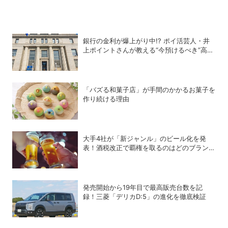
銀行の金利が爆上がり中!? ポイ活芸人・井
上ポイントさんが教える“今預けるべき”高金
利銀行
「バズる和菓子店」が手間のかかるお菓子を
作り続ける理由
大手4社が「新ジャンル」のビール化を発
表！酒税改正で覇権を取るのはどのブランド
か？
発売開始から19年目で最高販売台数を記
録！三菱「デリカD:5」の進化を徹底検証