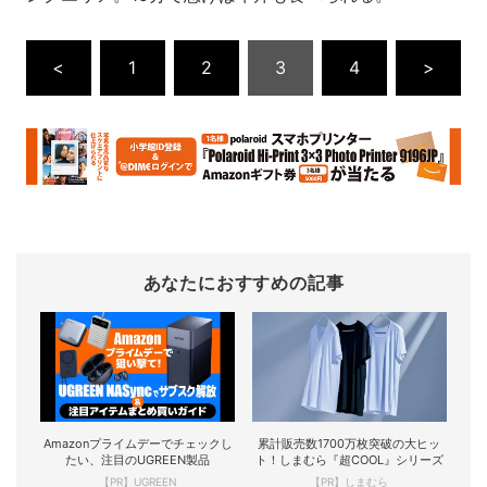
<
1
2
3
4
>
あなたにおすすめの記事
Amazonプライムデーでチェックし
累計販売数1700万枚突破の大ヒッ
たい、注目のUGREEN製品
ト！しまむら『超COOL』シリーズ
【PR】UGREEN
【PR】しまむら