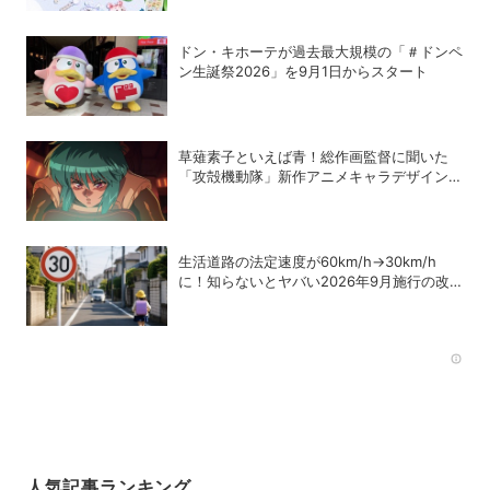
ドン・キホーテが過去最大規模の「＃ドンペ
ン生誕祭2026」を9月1日からスタート
草薙素子といえば青！総作画監督に聞いた
「攻殻機動隊」新作アニメキャラデザインの
こだわり
生活道路の法定速度が60km/h→30km/h
に！知らないとヤバい2026年9月施行の改
正内容を弁護士が解説
Rec
人気記事ランキング