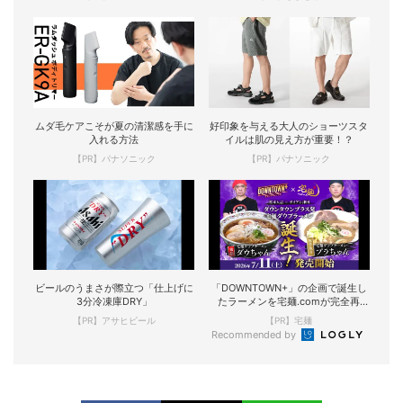
ムダ毛ケアこそが夏の清潔感を手に
好印象を与える大人のショーツスタ
入れる方法
イルは肌の見え方が重要！？
【PR】パナソニック
【PR】パナソニック
ビールのうまさが際立つ「仕上げに
「DOWNTOWN+」の企画で誕生し
3分冷凍庫DRY」
たラーメンを宅麺.comが完全再
現！
【PR】アサヒビール
【PR】宅麺
Recommended by