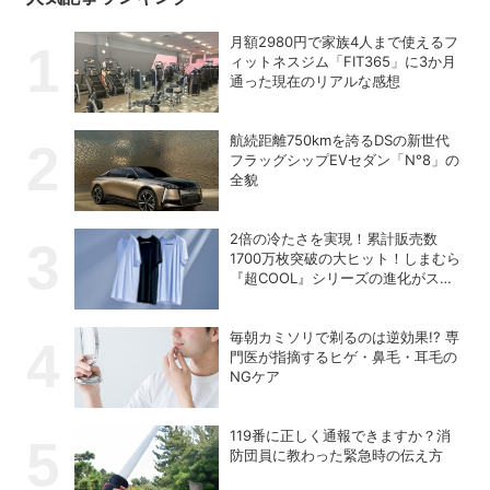
月額2980円で家族4人まで使えるフ
ィットネスジム「FIT365」に3か月
通った現在のリアルな感想
航続距離750kmを誇るDSの新世代
フラッグシップEVセダン「N°8」の
全貌
2倍の冷たさを実現！累計販売数
1700万枚突破の大ヒット！しまむら
『超COOL』シリーズの進化がスゴ
い！【PR】
毎朝カミソリで剃るのは逆効果!? 専
門医が指摘するヒゲ・鼻毛・耳毛の
NGケア
119番に正しく通報できますか？消
防団員に教わった緊急時の伝え方