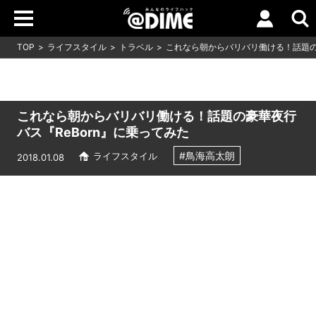
TOP
ライフスタイル
トラベル
これなら朝からバリバリ働ける！話題の豪
これなら朝からバリバリ働ける！話題の豪華夜行
バス『ReBorn』に乗ってみた
#鳥海高太朗
ライフスタイル
2018.01.08
Loaded
:
7.00%
/
Unmute