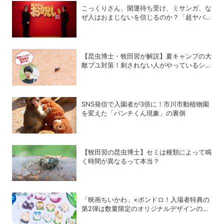
こっくりさん、開運待ち受け、ミサンガ、な
ぜ人はおまじないを信じるのか？「超ヤバイ
お呪い展」の監修者が語る心理の深層
【昆虫博士・牧田習が解説】夏キャンプの大
敵ブユ対策！刺されない人がやっているシン
プル習慣
SNS発信で入園者が3倍に！市川市動植物園
を変えた「パンチくん現象」の裏側
【牧田習の昆虫博士】セミは種類によって鳴
く時間が異なるって本当？
「映画ちいかわ」×ボンドロ！入場者特典の
第2弾は数量限定のオリジナルデザインのボ
ンドロに