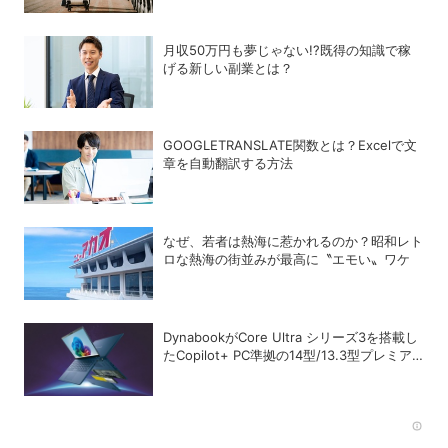
月収50万円も夢じゃない!?既得の知識で稼
げる新しい副業とは？
GOOGLETRANSLATE関数とは？Excelで文
章を自動翻訳する方法
なぜ、若者は熱海に惹かれるのか？昭和レト
ロな熱海の街並みが最高に〝エモい〟ワケ
DynabookがCore Ultra シリーズ3を搭載し
たCopilot+ PC準拠の14型/13.3型プレミア
ムモバイルノートを発売
Rec