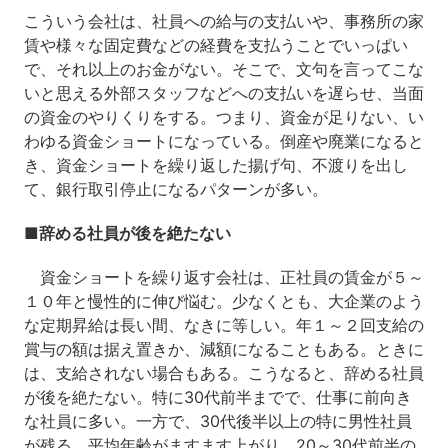
こういう会社は、社員への給与の支払いや、事務所の家
賃や様々な固定費などの経費を支払うことでいっぱい
で、それ以上のお金がない。そこで、文句を言ってこな
いと思える外部スタッフなどへの支払いを遅らせ、当面
の資金のやりくりをする。つまり、資金が足りない、い
わゆる資金ショートになっている。倒産や廃業になると
き、資金ショートを繰り返した揚げ句、不渡りを出し
て、銀行取引停止になるパターンが多い。
■辞める社員が後を絶たない
資金ショートを繰り返す会社は、正社員の賃金が５～
１０年と慢性的に伸び悩む。少なくとも、大企業のよう
な定期昇給は長い間、なきに等しい。年１～２回支給の
賞与の額は据え置きか、減額になることもある。ときに
は、支給されない場合もある。こうなると、辞める社員
が後を絶たない。特に30代前半までで、仕事に前向き
な社員に多い。一方で、30代後半以上の特に男性社員
が残る。平均年齢がますます上がり、20～30代前半の