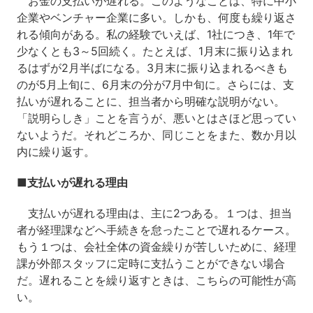
お金の支払いが遅れる。このようなことは、特に中小
企業やベンチャー企業に多い。しかも、何度も繰り返さ
れる傾向がある。私の経験でいえば、1社につき、1年で
少なくとも3～5回続く。たとえば、1月末に振り込まれ
るはずが2月半ばになる。3月末に振り込まれるべきも
のが5月上旬に、6月末の分が7月中旬に。さらには、支
払いが遅れることに、担当者から明確な説明がない。
「説明らしき」ことを言うが、悪いとはさほど思ってい
ないようだ。それどころか、同じことをまた、数か月以
内に繰り返す。
■支払いが遅れる理由
支払いが遅れる理由は、主に2つある。１つは、担当
者が経理課などへ手続きを怠ったことで遅れるケース。
もう１つは、会社全体の資金繰りが苦しいために、経理
課が外部スタッフに定時に支払うことができない場合
だ。遅れることを繰り返すときは、こちらの可能性が高
い。