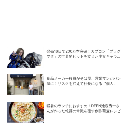
発売16日で200万本突破！カプコン「プラグ
マタ」の世界的ヒットを支えた少女キャラの
存在
食品メーカー役員がそば屋、営業マンがパン
屋に！リスクを抑えて社長になる〝個人
M&A〟成功の秘策
猛暑のランチにおすすめ！DEEN池森秀一さ
んが作った乾麺の常識を覆す創作蕎麦レシピ