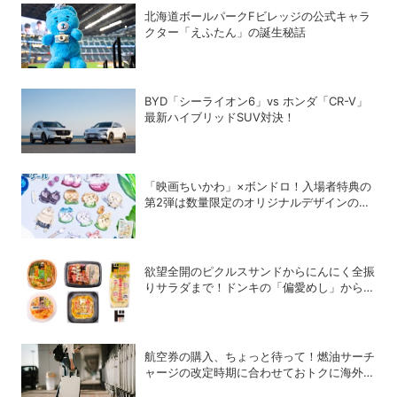
北海道ボールパークFビレッジの公式キャラ
クター「えふたん」の誕生秘話
BYD「シーライオン6」vs ホンダ「CR-V」
最新ハイブリッドSUV対決！
「映画ちいかわ」×ボンドロ！入場者特典の
第2弾は数量限定のオリジナルデザインのボ
ンドロに
欲望全開のピクルスサンドからにんにく全振
りサラダまで！ドンキの「偏愛めし」から激
アツの新作が登場
航空券の購入、ちょっと待って！燃油サーチ
ャージの改定時期に合わせておトクに海外航
空券を買う方法