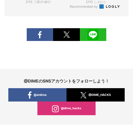
【PR】三菱UFJ銀行
【PR】しまむら
Recommended by
@DIMEのSNSアカウントをフォローしよう！
@atdime
@DIME_HACKS
@dime_hacks