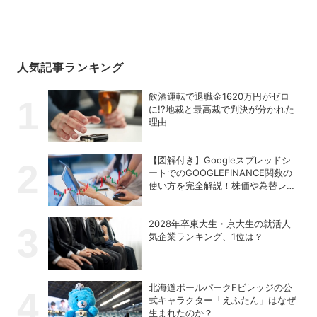
人気記事ランキング
飲酒運転で退職金1620万円がゼロ
に!?地裁と最高裁で判決が分かれた
理由
【図解付き】Googleスプレッドシ
ートでのGOOGLEFINANCE関数の
使い方を完全解説！株価や為替レー
トを自動取得する方法
2028年卒東大生・京大生の就活人
気企業ランキング、1位は？
北海道ボールパークFビレッジの公
式キャラクター「えふたん」はなぜ
生まれたのか？