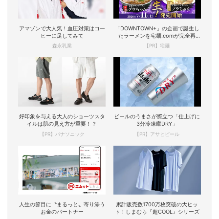
アマゾンで大人気！血圧対策はコー
「DOWNTOWN+」の企画で誕生し
ヒーに足してみて
たラーメンを宅麺.comが完全再
現！
森永乳業
【PR】宅麺
好印象を与える大人のショーツスタ
ビールのうまさが際立つ「仕上げに
イルは肌の見え方が重要！？
3分冷凍庫DRY」
【PR】パナソニック
【PR】アサヒビール
人生の節目に〝まるっと〟寄り添う
累計販売数1700万枚突破の大ヒッ
お金のパートナー
ト！しまむら『超COOL』シリーズ