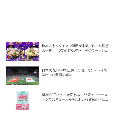
松本人志＆ダイアン津田が本気で作った理想
の一杯。「DOWNTOWN+」発のラーメンを
宅麺.comが完全再現！【PR】
日本代表が4‐0で圧勝した地、モンテレイで
味わった天国と地獄
週3000円で人生が変わる！55歳でファース
トクラス世界一周を実現した投資家の「ゆる
投資術」