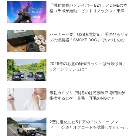
「機動警察パトレイバー EZY」とDIMEの本
格コラボが始動！ビクトリノックス・東洋ス
チール・WILDTHINGS・空調服®との限定ア
イテムついに公開
バーナー不要、USB充電対応、手のひらサイ
ズの燻製器「SMOKE DOG」でいつものお
つまみが劇的に美味しくなった！
2026年のお盆の帰省ラッシュは分散傾向、
Uターンラッシュは？
毎朝カミソリで剃るのは逆効果!? 専門医が
指摘するヒゲ・鼻毛・耳毛のNGケア
2型に進化した5ドアの「ジムニー ノマ
ド」、公道とオフロードを試乗してわかった
アップデートの全貌