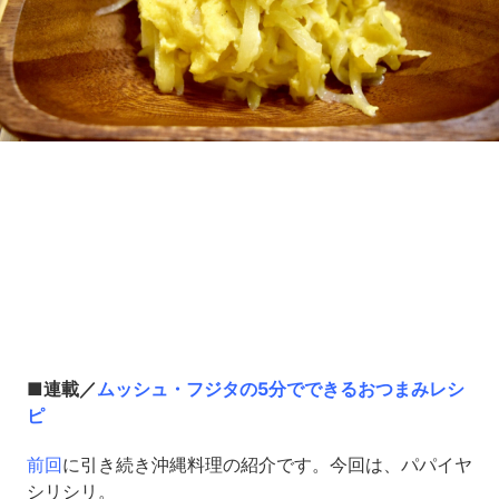
Loaded
:
6.42%
/
Unmute
■連載／
ムッシュ・フジタの5分でできるおつまみレシ
ピ
前回
に引き続き沖縄料理の紹介です。今回は、パパイヤ
シリシリ。