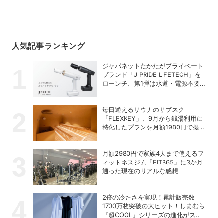
人気記事ランキング
ジャパネットたかたがプライベート
ブランド「J PRIDE LIFETECH」を
ローンチ、第1弾は水道・電源不要
の充電式高圧洗浄機
毎日通えるサウナのサブスク
「FLEXKEY」、9月から銭湯利用に
特化したプランを月額1980円で提供
開始
月額2980円で家族4人まで使えるフ
ィットネスジム「FIT365」に3か月
通った現在のリアルな感想
2倍の冷たさを実現！累計販売数
1700万枚突破の大ヒット！しまむら
『超COOL』シリーズの進化がスゴ