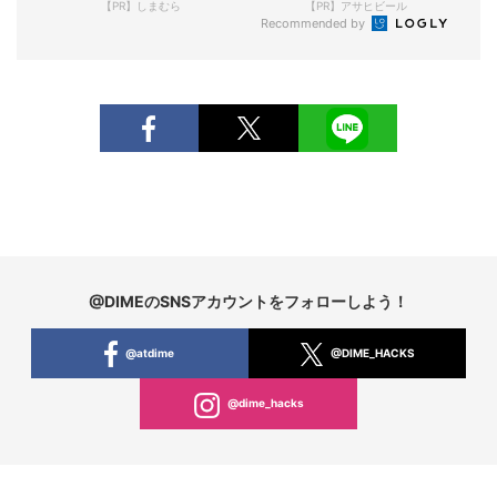
【PR】しまむら
【PR】アサヒビール
Recommended by
@DIMEのSNSアカウントをフォローしよう！
@atdime
@DIME_HACKS
@dime_hacks