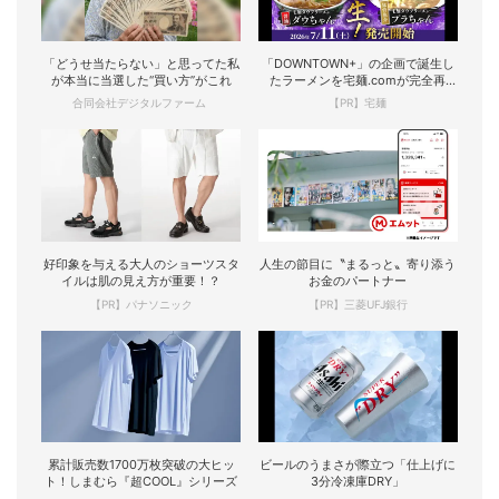
「どうせ当たらない」と思ってた私
「DOWNTOWN+」の企画で誕生し
が本当に当選した“買い方”がこれ
たラーメンを宅麺.comが完全再
現！
合同会社デジタルファーム
【PR】宅麺
好印象を与える大人のショーツスタ
人生の節目に〝まるっと〟寄り添う
イルは肌の見え方が重要！？
お金のパートナー
【PR】パナソニック
【PR】三菱UFJ銀行
累計販売数1700万枚突破の大ヒッ
ビールのうまさが際立つ「仕上げに
ト！しまむら『超COOL』シリーズ
3分冷凍庫DRY」