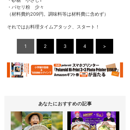
・砂糖 小さじ1
・パセリ粉 少々
（材料費約209円。調味料等は材料費に含めず）
それではお料理タイムアタック、スタート！
1
2
3
4
>
あなたにおすすめの記事