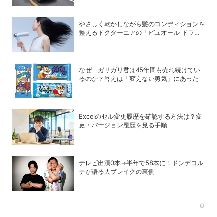
やさしく乾かしながら髪のコンディションを
整えるドクターエアの「ビュオール ドライ
ヤー」
なぜ、ガリガリ君は45年間も売れ続けてい
るのか？答えは「変えない勇気」にあった
Excelのセル変更履歴を確認する方法は？変
更・バージョン履歴を見る手順
テレビ出演0本→半年で58本に！ドンデコル
テが語る大ブレイクの裏側
Rec