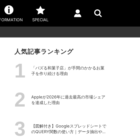
FORMATION
SPECIAL
人気記事ランキング
「バズる和菓子店」が手間のかかるお菓
子を作り続ける理由
Appleが2026年に過去最⾼の市場シェア
を達成した理由
【図解付き】Googleスプレッドシートで
のQUERY関数の使い方｜データ抽出や並
べ替えの方法