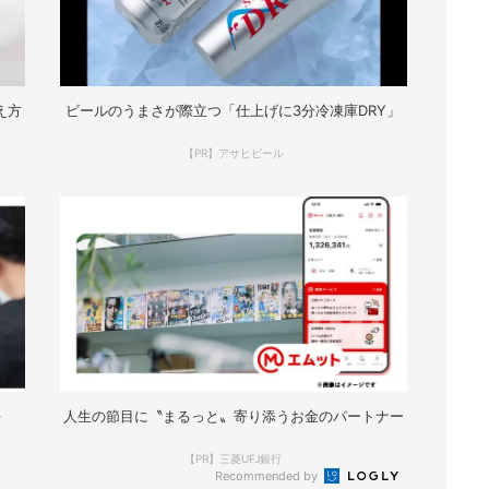
え方
ビールのうまさが際立つ「仕上げに3分冷凍庫DRY」
【PR】アサヒビール
法
人生の節目に〝まるっと〟寄り添うお金のパートナー
【PR】三菱UFJ銀行
Recommended by