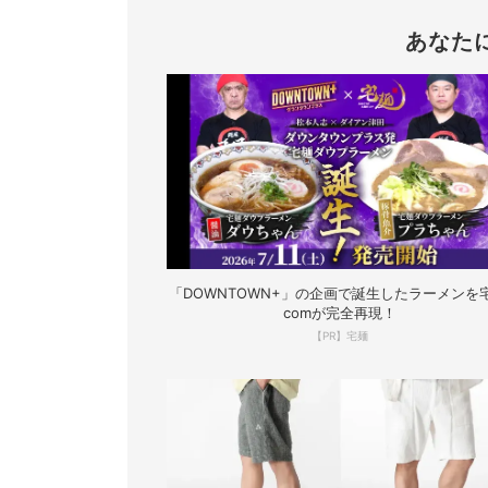
あなた
「DOWNTOWN+」の企画で誕生したラーメンを宅
comが完全再現！
【PR】宅麺