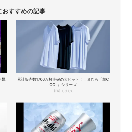
におすすめの記事
麺.
累計販売数1700万枚突破の大ヒット！しまむら『超C
OOL』シリーズ
【PR】しまむら