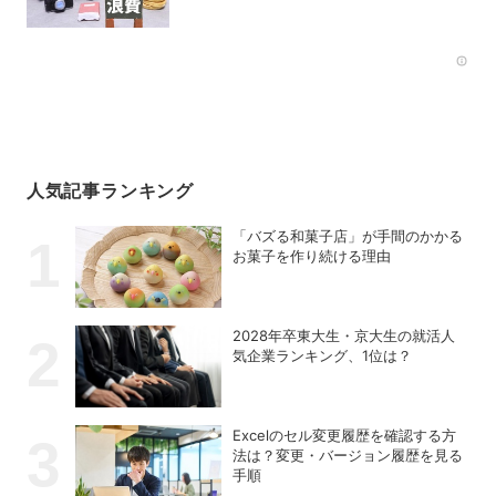
人はどれくらいいる？
Rec
人気記事ランキング
「バズる和菓子店」が手間のかかる
お菓子を作り続ける理由
2028年卒東大生・京大生の就活人
気企業ランキング、1位は？
Excelのセル変更履歴を確認する方
法は？変更・バージョン履歴を見る
手順