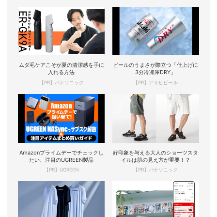
ムダ毛ケアこそが夏の清潔感を手に
ビールのうまさが際立つ「仕上げに
入れる方法
3分冷凍庫DRY」
【PR】パナソニック
【PR】アサヒビール
Amazonプライムデーでチェックし
好印象を与える大人のショーツスタ
たい、注目のUGREEN製品
イルは肌の見え方が重要！？
【PR】UGREEN
【PR】パナソニック