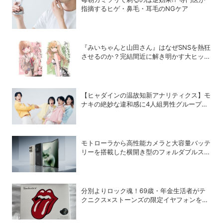
指摘するヒゲ・鼻毛・耳毛のNGケア
『みいちゃんと山田さん』はなぜSNSを熱狂
させるのか？完結間近に解き明かす大ヒット
の背景
【ヒャダインの温故知新アナリティクス】モ
ナキの絶妙な違和感に4人組男性グループの
歴史を振り返る
モトローラから高性能カメラと大容量バッテ
リーを搭載した横開き型のフォルダブルスマ
ホ「motorola razr fold」が登場
分別よりロック魂！69歳・年金生活者がテ
クニクス×ストーンズの限定イヤフォンを衝
動買いしてしまった理由