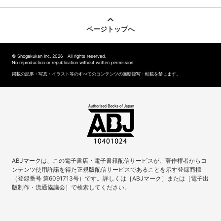
ページトップへ
© Shogakukan Inc. 2026 All rights reserved.
No reproduction or republication without written permission.
掲載の記事・写真・イラスト等のすべてのコンテンツの無断複写・転載を禁じます。
ABJマークは、この電子書店・電子書籍配信サービスが、著作権者からコ
ンテンツ使用許諾を得た正規版配信サービスであることを示す登録商標
（登録番号 第6091713号）です。詳しくは［ABJマーク］または［電子出
版制作・流通協議会］で検索してください。