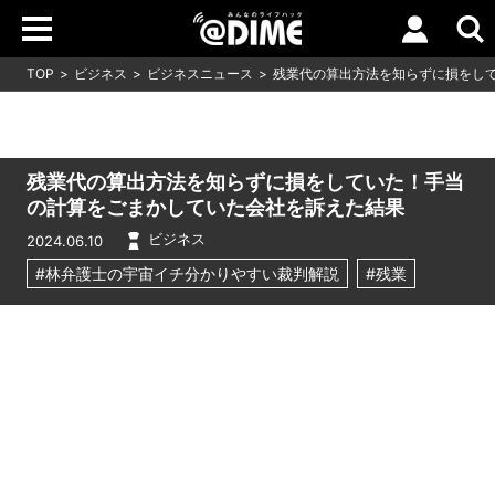
TOP
ビジネス
ビジネスニュース
残業代の算出方法を知らずに損をし
残業代の算出方法を知らずに損をしていた！手当
の計算をごまかしていた会社を訴えた結果
ビジネス
2024.06.10
#林弁護士の宇宙イチ分かりやすい裁判解説
#残業
Loaded
:
11.09%
/
Unmute