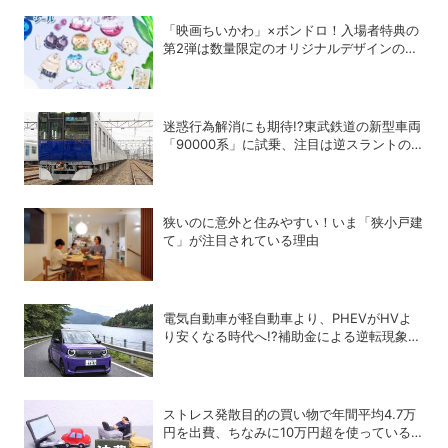
「映画ちいかわ」×ボンドロ！入場者特典の
第2弾は数量限定のオリジナルデザインのボ
ンドロに
迷惑行為解消にも期待!?東武鉄道の新型車両
「90000系」に試乗、注目は逆スラントの
デザイン！
狭いのに意外と住みやすい！いま「狭小戸建
て」が注目されている理由
電気自動車が軽自動車より、PHEVがHVよ
り安くなる時代へ!?補助金による逆転現象に
感じる違和感
ストレス発散目的の買い物で年間平均4.7万
円を出費、ちなみに10万円超を使っている