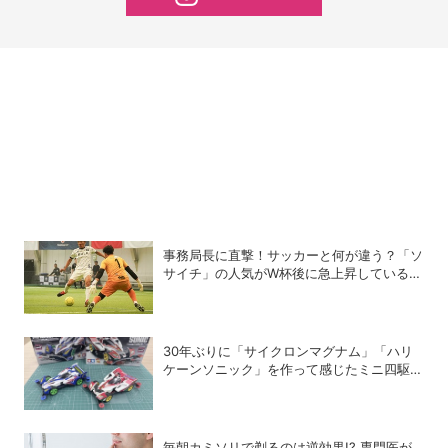
事務局長に直撃！サッカーと何が違う？「ソ
サイチ」の人気がW杯後に急上昇しているワ
ケ
30年ぶりに「サイクロンマグナム」「ハリ
ケーンソニック」を作って感じたミニ四駆の
魅力
毎朝カミソリで剃るのは逆効果!? 専門医が