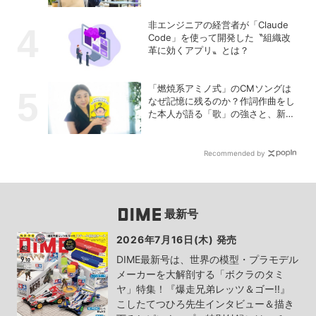
非エンジニアの経営者が「Claude
Code」を使って開発した〝組織改
革に効くアプリ〟とは？
「燃焼系アミノ式」のCMソングは
なぜ記憶に残るのか？作詞作曲をし
た本人が語る「歌」の強さと、新た
なキャラクターIPプロジェクト
Recommended by
最新号
2026年7月16日(木) 発売
DIME最新号は、世界の模型・プラモデル
メーカーを大解剖する「ボクラのタミ
ヤ」特集！『爆走兄弟レッツ＆ゴー!!』
こしたてつひろ先生インタビュー＆描き