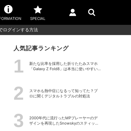
FORMATION
SPECIAL
ドでログインする方法
人気記事ランキング
新たな比率を採用した折りたたみスマホ
「Galaxy Z Fold8」は本当に使いやすい
のか？
スマホも熱中症になるって知ってた？プ
ロに聞くデジタルトラブルの対処法
2000年代に流行ったMPプレーヤーのデ
ザインを再現したSnowskyのスティック
型ポータブルオーディオプレーヤー