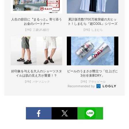
人生の節目に〝まるっと〟寄り添う
累計販売数1700万枚突破の大ヒッ
お金のパートナー
ト！しまむら『超COOL』シリーズ
【PR】三菱UFJ銀行
【PR】しまむら
好印象を与える大人のショーツスタ
ビールのうまさが際立つ「仕上げに
イルは肌の見え方が重要！？
3分冷凍庫DRY」
【PR】パナソニック
【PR】アサヒビール
Recommended by