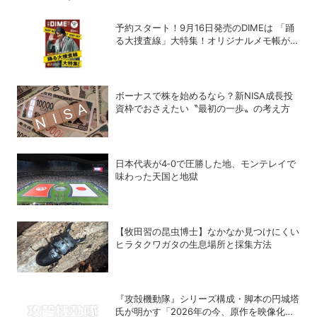
予約スタート！9月16日発売のDIMEは 「踊
る大捜査線」大特集！オリジナルメモ帳が特
別付録に！
ボーナスで株を始めるなら？新NISA成長投
資枠でおさえたい〝最初の一歩〟の考え方
日本代表が4‐0で圧勝した地、モンテレイで
味わった天国と地獄
【牧田習の昆虫博士】なかなか見つけにくい
ヒラタクワガタの生息場所と採集方法
『攻殻機動隊』シリーズ構成・脚本の円城塔
氏が明かす「2026年の今、原作を映像化す