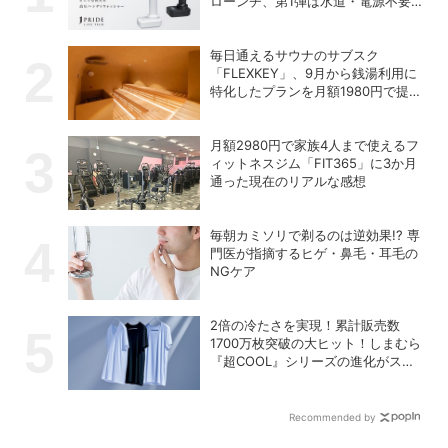
ローンチ、第1弾は水道・電源不要
の充電式高圧洗浄機
毎日通えるサウナのサブスク
「FLEXKEY」、9月から銭湯利用に
特化したプランを月額1980円で提供
開始
月額2980円で家族4人まで使えるフ
ィットネスジム「FIT365」に3か月
通った現在のリアルな感想
毎朝カミソリで剃るのは逆効果!? 専
門医が指摘するヒゲ・鼻毛・耳毛の
NGケア
2倍の冷たさを実現！累計販売数
1700万枚突破の大ヒット！しまむら
『超COOL』シリーズの進化がスゴ
い！【PR】
Recommended by