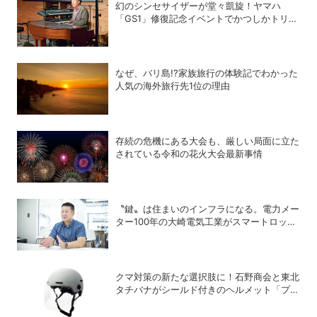
幻のシンセサイザーが堂々凱旋！ヤマハ
「GS1」修復記念イベントでかつしかトリオ
の向谷実さんが胸熱トーク
なぜ、バリ島!?家族旅行の体験記でわかった
人気の海外旅行先1位の理由
存続の危機にある大会も、厳しい局面に立た
されている令和の花火大会最新事情
〝鍵〟は住まいのインフラになる。電力メー
ター100年の大崎電気工業がスマートロック
「OPELO II」で目指すスマートシティと
は？
クマ対策の新たな選択肢に！石野商会と東北
タチバナがシールド付きのヘルメット「プロ
テクト・ライト」を開発