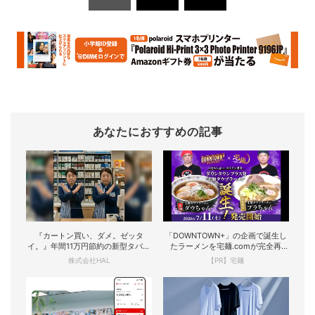
あなたにおすすめの記事
『カートン買い、ダメ。ゼッタ
「DOWNTOWN+」の企画で誕生し
イ。』年間11万円節約の新型タバコ
たラーメンを宅麺.comが完全再
が爆売れ
現！
株式会社HAL
【PR】宅麺