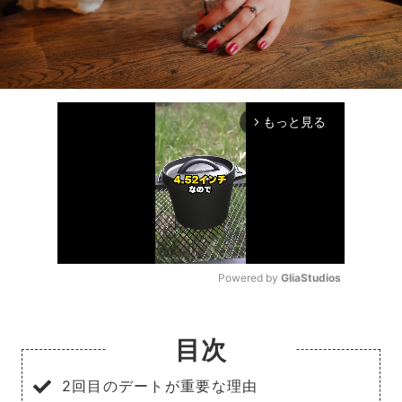
もっと見る
arrow_forward_ios
Powered by 
GliaStudios
Mute
目次
2回目のデートが重要な理由