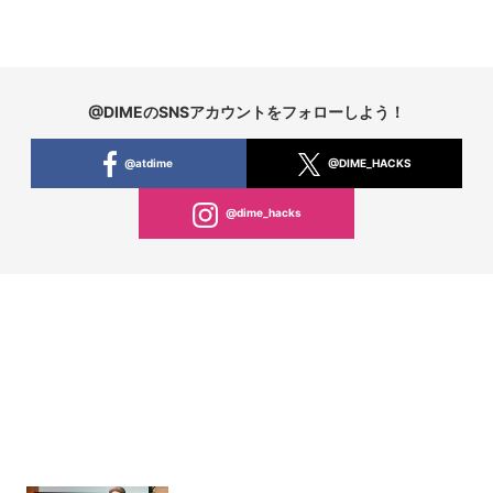
@DIMEのSNSアカウントをフォローしよう！
@atdime
@DIME_HACKS
@dime_hacks