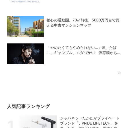
る意味」
都心の通勤圏、70㎡前後、5000万円台で買
える中古マンションマップ
「やめたくてもやめられない…」酒、たば
こ、ギャンブル、ムダづかい、依存脳から脱
却する方法
Rec
人気記事ランキング
ジャパネットたかたがプライベート
ブランド「J PRIDE LIFETECH」を