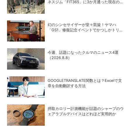
ネスジム「FIT365」に3か月通った現在のリ
アルな感想
幻のシンセサイザーが堂々凱旋！ヤマハ
「GS1」修復記念イベントでかつしかトリオ
の向谷実さんが胸熱トーク
今週、話題になったクルマのニュース4選
（2026.8.8）
GOOGLETRANSLATE関数とは？Excelで文
章を自動翻訳する方法
摂取カロリー計測機能が話題のシャープのウ
ェアラブルデバイスはどれほど実用的か