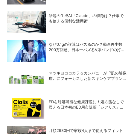
話題の生成AI「Claude」の特徴は？仕事で
も使える便利な活用術
なぜ0.1gの誤算はバズるのか？動画再生数
200万回超、日本一バズるV系バンドの打算
的戦略
マツキヨココカラ＆カンパニーが〝肌の解像
度〟にフォーカスした新スキンケアブランド
「Pixcella」をローンチ
EDを対処可能な健康課題に！処方箋なしで
買える日本初のED用市販薬「シアリス」が
登場
月額2980円で家族4人まで使えるフィット