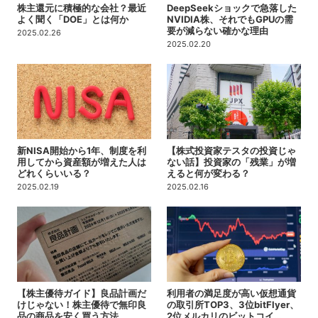
株主還元に積極的な会社？最近
DeepSeekショックで急落した
よく聞く「DOE」とは何か
NVIDIA株、それでもGPUの需
要が減らない確かな理由
2025.02.26
2025.02.20
新NISA開始から1年、制度を利
【株式投資家テスタの投資じゃ
用してから資産額が増えた人は
ない話】投資家の「残業」が増
どれくらいいる？
えると何が変わる？
2025.02.19
2025.02.16
【株主優待ガイド】良品計画だ
利用者の満足度が高い仮想通貨
けじゃない！株主優待で無印良
の取引所TOP3、3位bitFlyer、
品の商品を安く買う方法
2位メルカリのビットコイ…