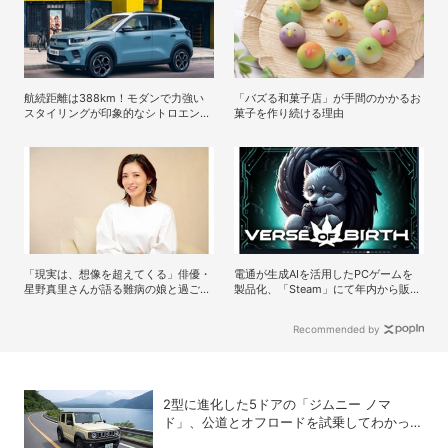
航続距離は388km！モダンで力強い
「バズる和菓子店」が手間のかかるお
スタイリングが印象的なシトロエンの
菓子を作り続ける理由
コンパクトBEV「ë-C3」
「現実は、想像を超えてくる」俳優・
電通が生成AIを活用したPCゲームを
星野真里さんが語る難病の娘と過ごし
製品化、「Steam」にて年内から販売
た10年間
開始予定
Recommended by
2型に進化した5ドアの「ジムニー ノマ
ド」、公道とオフロードを試乗してわかった
アップデートの全貌