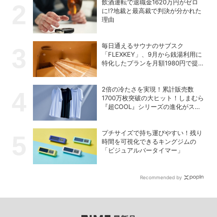
飲酒運転で退職金1620万円がゼロ
に!?地裁と最高裁で判決が分かれた
理由
毎日通えるサウナのサブスク
「FLEXKEY」、9月から銭湯利用に
特化したプランを月額1980円で提供
開始
2倍の冷たさを実現！累計販売数
1700万枚突破の大ヒット！しまむら
『超COOL』シリーズの進化がスゴ
い！【PR】
プチサイズで持ち運びやすい！残り
時間を可視化できるキングジムの
「ビジュアルバータイマー」
Recommended by