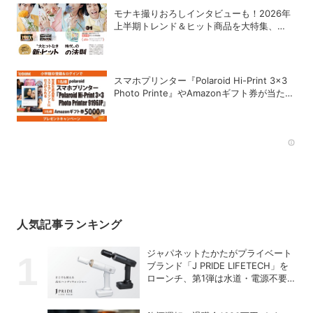
モナキ撮りおろしインタビューも！2026年
上半期トレンド＆ヒット商品を大特集、
DIME最新号は7/15発売！
スマホプリンター『Polaroid Hi-Print 3×3
Photo Printe』やAmazonギフト券が当た
る！プレゼントキャンペーンがスタート【8
月26日締切】
Rec
人気記事ランキング
ジャパネットたかたがプライベート
ブランド「J PRIDE LIFETECH」を
ローンチ、第1弾は水道・電源不要
の充電式高圧洗浄機