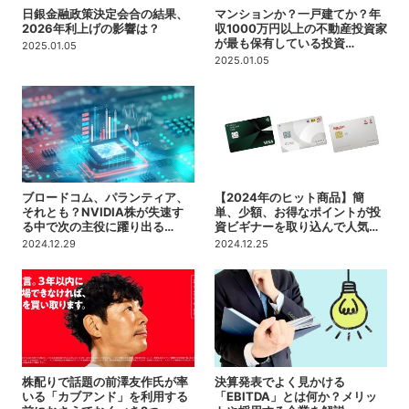
日銀金融政策決定会合の結果、
マンションか？一戸建てか？年
2026年利上げの影響は？
収1000万円以上の不動産投資家
が最も保有している投資…
2025.01.05
2025.01.05
ブロードコム、パランティア、
【2024年のヒット商品】簡
それとも？NVIDIA株が失速す
単、少額、お得なポイントが投
る中で次の主役に躍り出る…
資ビギナーを取り込んで人気…
2024.12.29
2024.12.25
株配りで話題の前澤友作氏が率
決算発表でよく見かける
いる「カブアンド」を利用する
「EBITDA」とは何か？メリッ