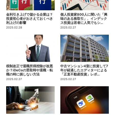
金利引き上げで儲かる企業は？
個人投資家800人に聞いた「興
投資初心者がおさえておくべき
味のある株取引」、インデック
利上げの影響
ス投資は若者に人気でもシ…
2025.02.28
2025.02.27
税制改正で退職所得控除が改悪
中古マンション4室に投資して7
か？iDeCoの受取時や退職・転
年が経過したエディターによる
職の時に損しない方法
「正直不動産投資」レポ…
2025.02.27
2025.02.27