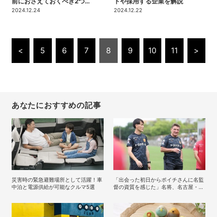
前におさえておくべき2つ…
トや採用する企業を解説
2024.12.24
2024.12.22
<
5
6
7
8
9
10
11
>
あなたにおすすめの記事
災害時の緊急避難場所として活躍！車
「出会った初日からポイチさんに名監
中泊と電源供給が可能なクルマ5選
督の資質を感じた」名将、名古屋・ペ
トロヴィッチ監督が考える日本の進化
と課題