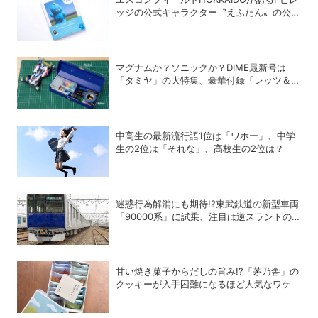
ッジの公式キャラクター〝えふたん〟の公式
写真集「えふたんBOOK」が人気
マグナムか？ソニックか？DIME最新号は
「タミヤ」の大特集、豪華付録「レッツ＆ゴ
ー!!」スチールギアケース付き！
中高生の最新流行語1位は「ワホー」、中学
生の2位は「それな」、高校生の2位は？
迷惑行為解消にも期待!?東武鉄道の新型車両
「90000系」に試乗、注目は逆スラントの
デザイン！
甘い焼き菓子からだしの旨み!?「茅乃舎」の
クッキーが入手困難になるほど人気なワケ