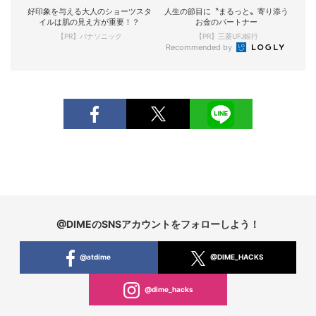
好印象を与える大人のショーツスタ
人生の節目に〝まるっと〟寄り添う
イルは肌の見え方が重要！？
お金のパートナー
【PR】パナソニック
【PR】三菱UFJ銀行
Recommended by
@DIMEのSNSアカウントをフォローしよう！
@atdime
@DIME_HACKS
@dime_hacks