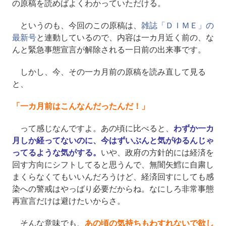
の原稿を読めばよくわかっていただける。
というのも、今回のこの原稿は、
雑誌「ＤＩＭＥ」の
最新号
と連動しているので、内容は一カ月近く前の、な
んと緊急事態宣言が解除される一日前の出来事です。
しかし、今、その一カ月前の原稿を読み直して見る
と、
「一カ月前はこんなんだったんだ！」
って感じなんですよ。あの頃に比べると、
わずか一カ
月しか経ってないのに、今はずいぶんと気がゆるんじゃ
ってるような気がする。
いや、政府の方針的には経済を
回す方向にシフトしてると思うんで、無闇矢鱈に自粛し
まくらなくてもいいんだろうけど、経済回すにしても感
染への警戒はやっばり必要だからね。なにしろ非常事態
再宣言だけは避けたいからさ。
そんな意味でも、
あの頃の気持ちもわすれないで欲し