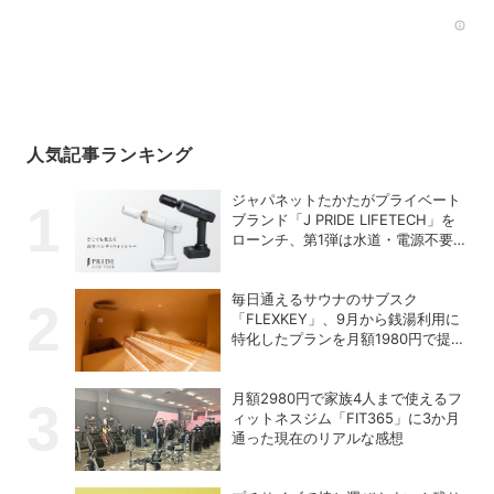
Rec
人気記事ランキング
ジャパネットたかたがプライベート
ブランド「J PRIDE LIFETECH」を
ローンチ、第1弾は水道・電源不要
の充電式高圧洗浄機
毎日通えるサウナのサブスク
「FLEXKEY」、9月から銭湯利用に
特化したプランを月額1980円で提供
開始
月額2980円で家族4人まで使えるフ
ィットネスジム「FIT365」に3か月
通った現在のリアルな感想