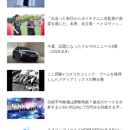
ズの進化がスゴい！【PR】
「出会った初日からポイチさんに名監督の資
質を感じた」名将、名古屋・ペトロヴィッチ
監督が考える日本の進化と課題
今週、話題になったクルマのニュース4選
（2026.8.8）
ミニ四駆×コロコロコミック、ブームを後押
ししたメディアミックスの舞台裏
日経平均株価は調整局面？過去のケースを分
析すると6か月以内に7万円台を回復する予
測も
エスコンフィールドHOKKAIDOがあるFビレ