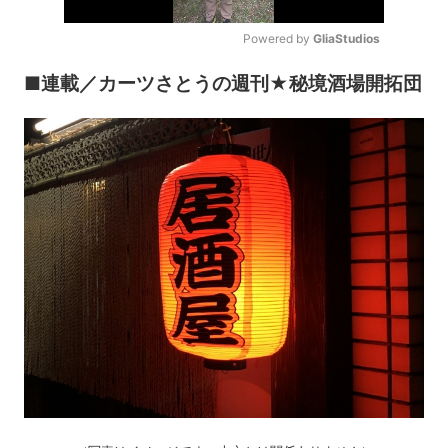
Powered by 
GliaStudios
Mute
■連載／カーツさとうの週刊★秘境酒場開拓団