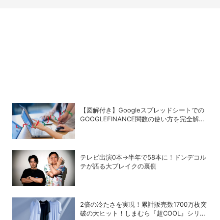
【図解付き】Googleスプレッドシートでの
GOOGLEFINANCE関数の使い方を完全解
説！株価や為替レートを自動取得する方法
テレビ出演0本→半年で58本に！ドンデコル
テが語る大ブレイクの裏側
2倍の冷たさを実現！累計販売数1700万枚突
破の大ヒット！しまむら『超COOL』シリー