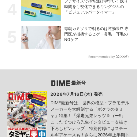
プチサイズで持ち運びやすい！残り
時間を可視化できるキングジムの
「ビジュアルバータイマー」
毎朝カミソリで剃るのは逆効果!? 専
門医が指摘するヒゲ・鼻毛・耳毛の
NGケア
Recommended by
最新号
2026年7月16日(木) 発売
DIME最新号は、世界の模型・プラモデル
メーカーを大解剖する「ボクラのタミ
ヤ」特集！『爆走兄弟レッツ＆ゴー!!』
こしたてつひろ先生インタビュー＆描き
下ろしピンナップ、特別付録にはスチー
ルギアケースも！さらに2026年上半期ト