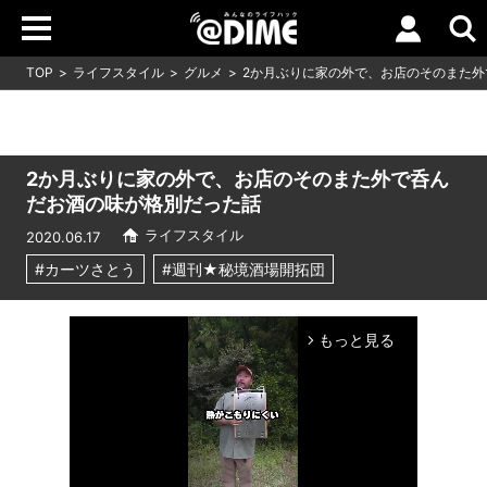
TOP
ライフスタイル
グルメ
2か月ぶりに家の外で、お店のそのまた外
2か月ぶりに家の外で、お店のそのまた外で呑ん
だお酒の味が格別だった話
ライフスタイル
2020.06.17
#カーツさとう
#週刊★秘境酒場開拓団
もっと見る
arrow_forward_ios