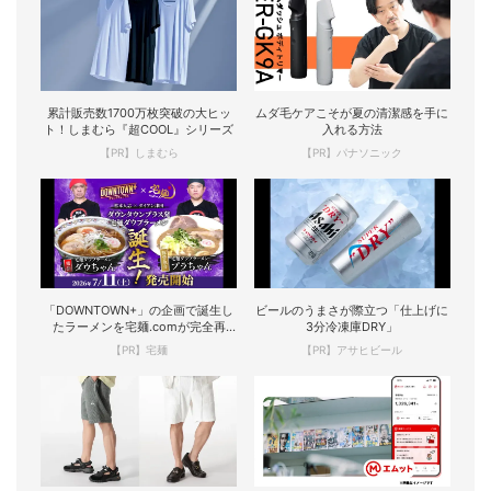
累計販売数1700万枚突破の大ヒッ
ムダ毛ケアこそが夏の清潔感を手に
ト！しまむら『超COOL』シリーズ
入れる方法
【PR】しまむら
【PR】パナソニック
「DOWNTOWN+」の企画で誕生し
ビールのうまさが際立つ「仕上げに
たラーメンを宅麺.comが完全再
3分冷凍庫DRY」
現！
【PR】宅麺
【PR】アサヒビール