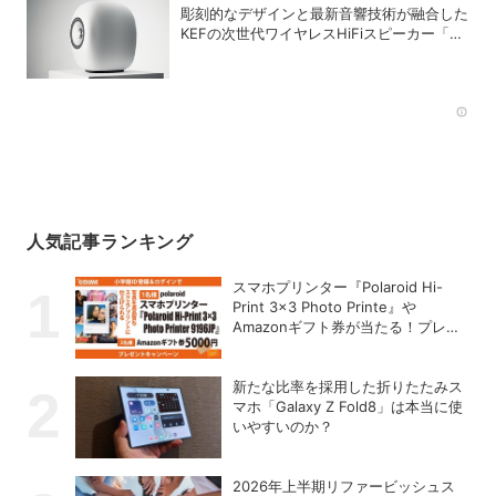
彫刻的なデザインと最新音響技術が融合した
KEFの次世代ワイヤレスHiFiスピーカー「LS
LUXE」
Rec
人気記事ランキング
スマホプリンター『Polaroid Hi-
Print 3×3 Photo Printe』や
Amazonギフト券が当たる！プレゼ
ントキャンペーンがスタート【8月
26日締切】
新たな比率を採用した折りたたみス
マホ「Galaxy Z Fold8」は本当に使
いやすいのか？
2026年上半期リファービッシュス