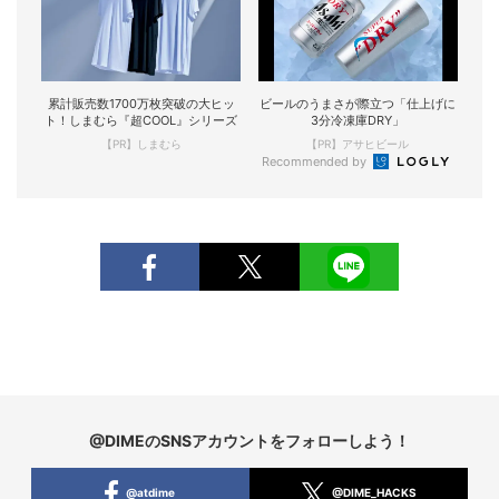
累計販売数1700万枚突破の大ヒッ
ビールのうまさが際立つ「仕上げに
ト！しまむら『超COOL』シリーズ
3分冷凍庫DRY」
【PR】しまむら
【PR】アサヒビール
Recommended by
@DIMEのSNSアカウントをフォローしよう！
@atdime
@DIME_HACKS