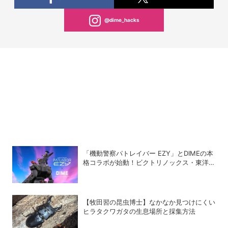
@dime_hacks
「機動警察パトレイバー EZY」とDIMEの本
格コラボが始動！ビクトリノックス・東洋ス
チール・WILDTHINGS・空調服®との限定ア
イテムついに公開
【牧田習の昆虫博士】なかなか見つけにくい
ヒラタクワガタの生息場所と採集方法