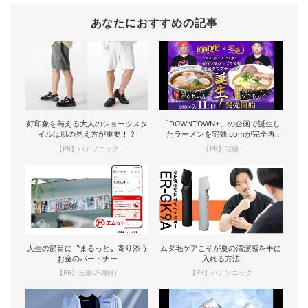
あなたにおすすめの記事
好印象を与える大人のショーツスタ
「DOWNTOWN+」の企画で誕生し
イルは肌の見え方が重要！？
たラーメンを宅麺.comが完全再
現！
【PR】パナソニック
【PR】宅麺
人生の節目に〝まるっと〟寄り添う
ムダ毛ケアこそが夏の清潔感を手に
お金のパートナー
入れる方法
【PR】三菱UFJ銀行
【PR】パナソニック