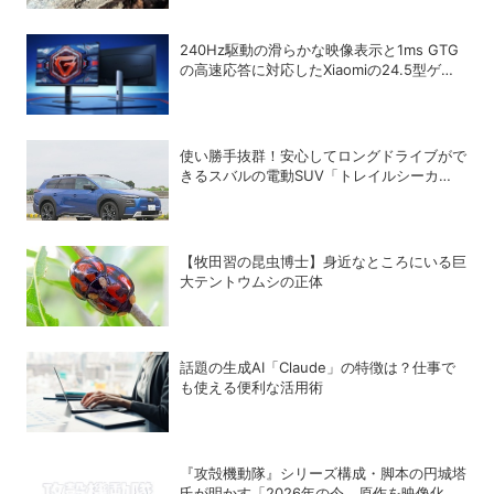
240Hz駆動の滑らかな映像表示と1ms GTG
の高速応答に対応したXiaomiの24.5型ゲー
ミングモニター「G25i 2026」
使い勝手抜群！安心してロングドライブがで
きるスバルの電動SUV「トレイルシーカ
ー」の魅力
【牧田習の昆虫博士】身近なところにいる巨
大テントウムシの正体
話題の生成AI「Claude」の特徴は？仕事で
も使える便利な活用術
『攻殻機動隊』シリーズ構成・脚本の円城塔
氏が明かす「2026年の今、原作を映像化す