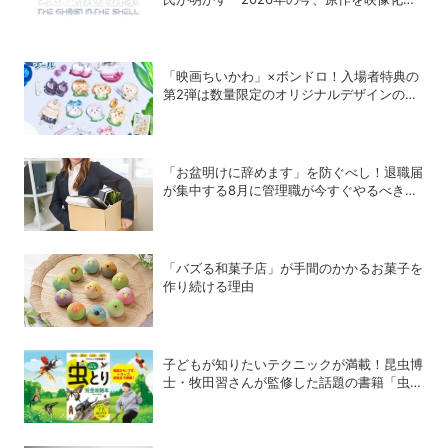
る意味」
「映画ちいかわ」×ボンドロ！入場者特典の
第2弾は数量限定のオリジナルデザインのボ
ンドロに
「お盆明けに辞めます」を防ぐべし！退職届
が集中する8月に管理職が今すぐやるべき対
策
「バズる和菓子店」が手間のかかるお菓子を
作り続ける理由
子どもが知りたいテクニックが満載！昆虫博
士・牧田習さんが監修した話題の書籍「虫と
り完全攻略本」