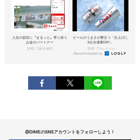
人生の節目に〝まるっと〟寄り添う
ビールのうまさが際立つ「仕上げに
お金のパートナー
3分冷凍庫DRY」
【PR】三菱UFJ銀行
【PR】アサヒビール
Recommended by
@DIMEのSNSアカウントをフォローしよう！