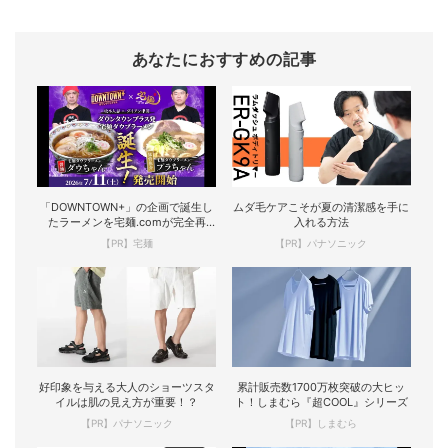
あなたにおすすめの記事
「DOWNTOWN+」の企画で誕生し
ムダ毛ケアこそが夏の清潔感を手に
たラーメンを宅麺.comが完全再
入れる方法
現！
【PR】宅麺
【PR】パナソニック
好印象を与える大人のショーツスタ
累計販売数1700万枚突破の大ヒッ
イルは肌の見え方が重要！？
ト！しまむら『超COOL』シリーズ
【PR】パナソニック
【PR】しまむら