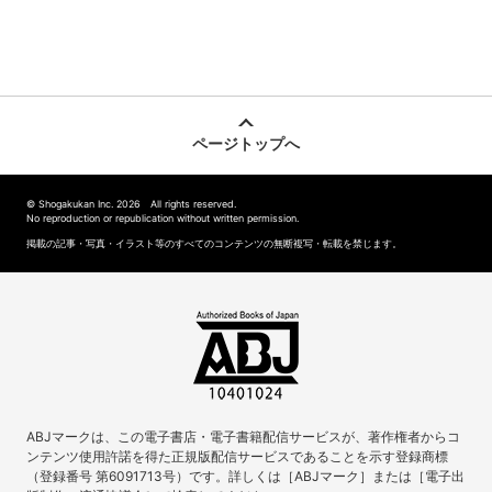
ページトップへ
© Shogakukan Inc. 2026 All rights reserved.
No reproduction or republication without written permission.
掲載の記事・写真・イラスト等のすべてのコンテンツの無断複写・転載を禁じます。
ABJマークは、この電子書店・電子書籍配信サービスが、著作権者からコ
ンテンツ使用許諾を得た正規版配信サービスであることを示す登録商標
（登録番号 第6091713号）です。詳しくは［ABJマーク］または［電子出