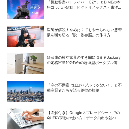
「機動警察パトレイバー EZY」とDIMEの本
格コラボが始動！ビクトリノックス・東洋ス
チール・WILDTHINGS・空調服®との限定ア
イテムついに公開
医師が解説！やめたくてもやめられない悪習
慣を断ち切る〝脱・依存脳〟の作り方
冷蔵庫の横や家具のすき間に収まるJackery
の定格容量1024Whの超薄型ポータブル電源
「SlimPower H1」
「今の不動産はほぼバブルじゃない！」と不
動産賢者たちが語る納得の根拠
【図解付き】Googleスプレッドシートでの
QUERY関数の使い方｜データ抽出や並べ替
えの方法