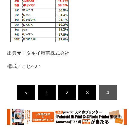
出典元：タキイ種苗株式会社
構成／こじへい
<
1
2
3
4