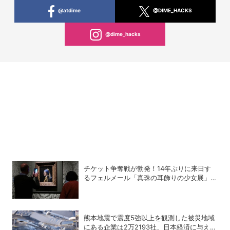
@atdime
@DIME_HACKS
@dime_hacks
チケット争奪戦が勃発！14年ぶりに来日す
るフェルメール「真珠の耳飾りの少女展」の
魔力
熊本地震で震度5強以上を観測した被災地域
にある企業は2万2193社、日本経済に与える