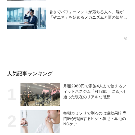
暑さでパフォーマンスが落ちる人へ、脳が
「省エネ」を始めるメカニズムと夏の知的生
存戦略
Rec
人気記事ランキング
月額2980円で家族4人まで使えるフ
ィットネスジム「FIT365」に3か月
通った現在のリアルな感想
毎朝カミソリで剃るのは逆効果!? 専
門医が指摘するヒゲ・鼻毛・耳毛の
NGケア