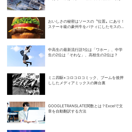
影響は？
おいしさの秘密はソースの〝位置〟にあり！
ステーキ級の豪州牛をパティにしたモスの
「ブラックアンガスバーガー」は今すぐ食べ
るべし!!
中高生の最新流行語1位は「ワホー」、中学
生の2位は「それな」、高校生の2位は？
ミニ四駆×コロコロコミック、ブームを後押
ししたメディアミックスの舞台裏
GOOGLETRANSLATE関数とは？Excelで文
章を自動翻訳する方法