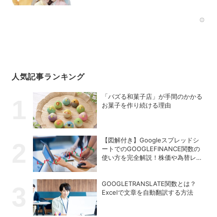
Rec
人気記事ランキング
「バズる和菓子店」が手間のかかる
お菓子を作り続ける理由
【図解付き】Googleスプレッドシ
ートでのGOOGLEFINANCE関数の
使い方を完全解説！株価や為替レー
トを自動取得する方法
GOOGLETRANSLATE関数とは？
Excelで文章を自動翻訳する方法