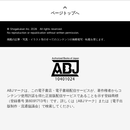
ページトップへ
© Shogakukan Inc. 2026 All rights reserved.
No reproduction or republication without written permission.
掲載の記事・写真・イラスト等のすべてのコンテンツの無断複写・転載を禁じます。
ABJマークは、この電子書店・電子書籍配信サービスが、著作権者からコ
ンテンツ使用許諾を得た正規版配信サービスであることを示す登録商標
（登録番号 第6091713号）です。詳しくは［ABJマーク］または［電子出
版制作・流通協議会］で検索してください。