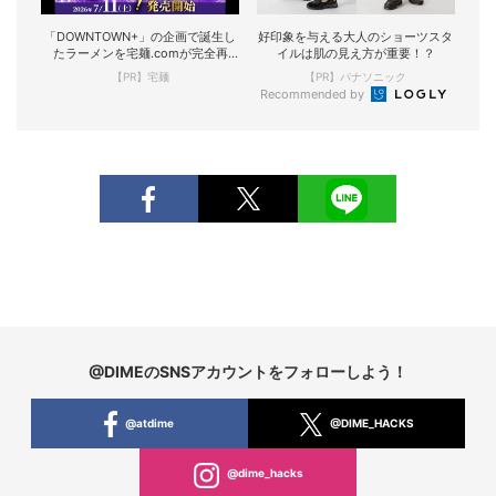
「DOWNTOWN+」の企画で誕生し
好印象を与える大人のショーツスタ
たラーメンを宅麺.comが完全再
イルは肌の見え方が重要！？
現！
【PR】宅麺
【PR】パナソニック
Recommended by
@DIMEのSNSアカウントをフォローしよう！
@atdime
@DIME_HACKS
@dime_hacks