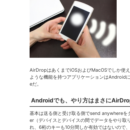
AirDropはあくまでiOSおよびMacOSでし
ような機能を持つアプリケーションはAndroidにも用
eだ。
Androidでも、やり方はまさにAirDr
基本は送る側と受け取る側でsend anywhere
er（デバイスとデバイスの間でデータをやり取
れ、6桁のキーも10分間しか有効ではないので、