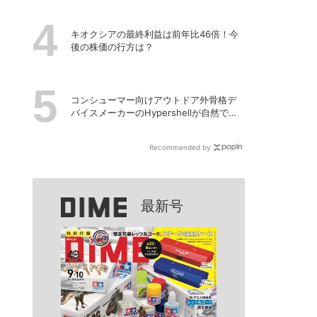
「ECHO NANO」
キオクシアの最終利益は前年比46倍！今
後の株価の行方は？
コンシューマー向けアウトドア外骨格デ
バイスメーカーのHypershellが自然でシ
ームレスな近未来の歩行体験を実現する
新製品を発売
Recommended by
最新号