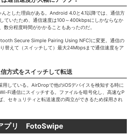
した理由がある。Android 4.0と4.1以降では、通信方
していたため、通信速度は100～400kbpsにしかならなか
ら、数分程度時間がかかることもあったのだ。
 Secure Simple Pairing Using NFC)に変更。通信の
に切り替えて（スイッチして）最大24Mbpsまで通信速度をア
様に、通信方式をスイッチして転送
用している。AirDropで他のiOSデバイスを検知する時に
たらWi-Fi通信にスイッチする。ファイルを暗号化し、高速なP
であれば、セキュリティと転送速度の両立ができるため採用され
リ FotoSwipe