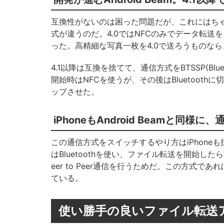
互換性がないのは困った問題だが、これにはちゃんと
式が違うのだ。4.0ではNFCのみでデータ転送を
った。高精細な写真一枚を4.0で送ろうものな
4.1以降は互換を捨てて、通信方式をBTSSP(Bluetooth
開始時はNFCを使うが、その後はBluetooth
ップさせた。
iPhoneもAndroid Beamと同
この通信方式をスイッチするやり方はiPhoneも採
はBluetoothを使い、ファイル転送を開始し
eer to Peer通信を行うためだ。この方式
ている。
使い勝手の良いファイル転送アプ