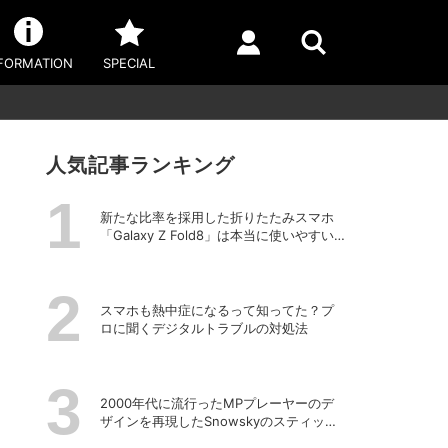
FORMATION
SPECIAL
人気記事ランキング
新たな比率を採用した折りたたみスマホ
「Galaxy Z Fold8」は本当に使いやすい
のか？
スマホも熱中症になるって知ってた？プ
ロに聞くデジタルトラブルの対処法
2000年代に流行ったMPプレーヤーのデ
ザインを再現したSnowskyのスティック
型ポータブルオーディオプレーヤー