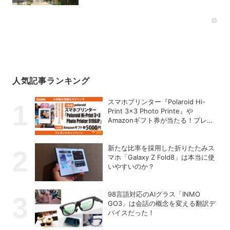
Rec
人気記事ランキング
スマホプリンター『Polaroid Hi-
Print 3×3 Photo Printe』や
Amazonギフト券が当たる！プレゼ
ントキャンペーンがスタート【8月
26日締切】
新たな比率を採用した折りたたみス
マホ「Galaxy Z Fold8」は本当に使
いやすいのか？
98言語対応のAIグラス「INMO
GO3」は会話の概念を変える翻訳デ
バイスだった！