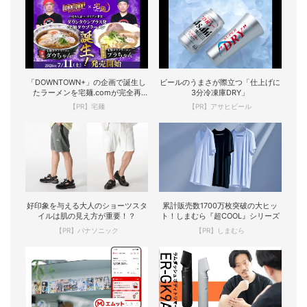
「DOWNTOWN+」の企画で誕生し
ビールのうまさが際立つ「仕上げに
たラーメンを宅麺.comが完全再
3分冷凍庫DRY」
現！
【PR】宅麺
【PR】アサヒビール
好印象を与える大人のショーツスタ
累計販売数1700万枚突破の大ヒッ
イルは肌の見え方が重要！？
ト！しまむら『超COOL』シリーズ
【PR】パナソニック
【PR】しまむら