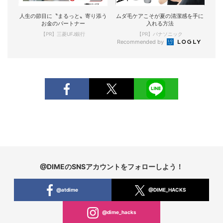
人生の節目に〝まるっと〟寄り添う
ムダ毛ケアこそが夏の清潔感を手に
お金のパートナー
入れる方法
【PR】三菱UFJ銀行
【PR】パナソニック
Recommended by
@DIMEのSNSアカウントをフォローしよう！
@atdime
@DIME_HACKS
@dime_hacks