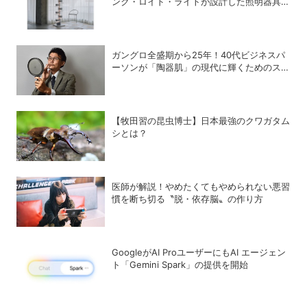
ンク・ロイド・ライトが設計した照明器具の
復刻シリーズ「TALIESIN」
ガングロ全盛期から25年！40代ビジネスパ
ーソンが「陶器肌」の現代に輝くためのスキ
ンケア術
【牧田習の昆虫博士】日本最強のクワガタム
シとは？
医師が解説！やめたくてもやめられない悪習
慣を断ち切る〝脱・依存脳〟の作り方
GoogleがAI ProユーザーにもAI エージェン
ト「Gemini Spark」の提供を開始