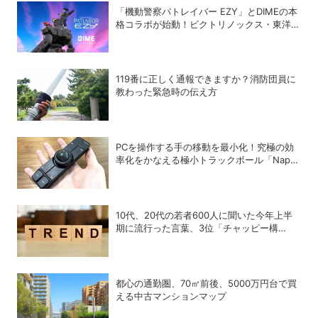
「機動警察パトレイバー EZY」とDIMEの本
格コラボが始動！ビクトリノックス・東洋ス
チール・WILDTHINGS・空調服®との限定ア
イテムついに公開
119番に正しく通報できますか？消防団員に
教わった緊急時の伝え方
PCを操作する手の移動を最小化！究極の効
率化をかなえる極小トラックボール「Nape
Pro」をレビュー
10代、20代の若者600人に聞いた今年上半
期に流行った言葉、3位「チャッピー構
文」、2位「メロい」、1位は？
都心の通勤圏、70㎡前後、5000万円台で買
える中古マンションマップ