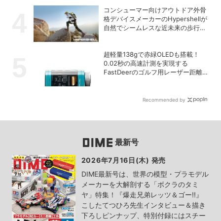
コンシューマー向けアウトドア外骨
格デバイスメーカーのHypershellが
自然でシームレスな近未来の歩行体
験を実現する新製品を発売
超軽量138gで赤緑OLEDも搭載！
0.02秒の高速計測を実現する
FastDeerのゴルフ用レーザー距離計
「C2 Pro」
Recommended by
最新号
2026年7月16日(木) 発売
DIME最新号は、世界の模型・プラモデル
メーカーを大解剖する「ボクラのタミ
ヤ」特集！『爆走兄弟レッツ＆ゴー!!』
こしたてつひろ先生インタビュー＆描き
下ろしピンナップ、特別付録にはスチー