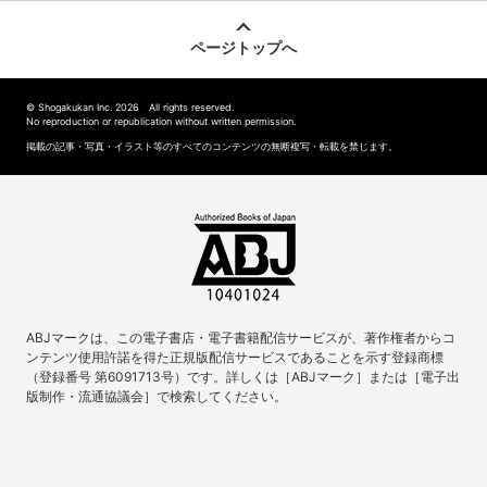
ページトップへ
© Shogakukan Inc. 2026 All rights reserved.
No reproduction or republication without written permission.
掲載の記事・写真・イラスト等のすべてのコンテンツの無断複写・転載を禁じます。
ABJマークは、この電子書店・電子書籍配信サービスが、著作権者からコ
ンテンツ使用許諾を得た正規版配信サービスであることを示す登録商標
（登録番号 第6091713号）です。詳しくは［ABJマーク］または［電子出
版制作・流通協議会］で検索してください。