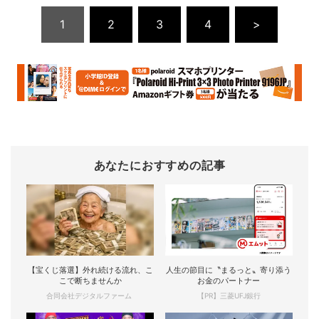
1
2
3
4
>
あなたにおすすめの記事
【宝くじ落選】外れ続ける流れ、こ
人生の節目に〝まるっと〟寄り添う
こで断ちませんか
お金のパートナー
合同会社デジタルファーム
【PR】三菱UFJ銀行