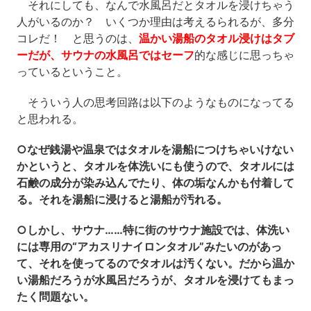
それにしても、なんで水風呂だとタオルを浸けちゃう
人がいるのか？ いくつか理由は考えるられるが、多分
コレだ！ と思うのは、
温かい湯船のタオル浸けはタブ
ーだが、サウナの水風呂ではセーフ
的な感じに思っちゃ
っているということ。
そういう人の思考回路は以下のようなものになってる
と思われる。
○なぜ銭湯や温泉ではタオルを湯船につけちゃいけない
かというと、タオルを体洗いにも使うので、タオルには
石鹸の成分が染み込んでたり、体の垢なんかも付着して
る。それを湯船に浸けると湯船が汚れる。
○しかし、サウナ……特に街のサウナ施設では、体洗い
には専用の“アカスリナイロンタオル”みたいのがあっ
て、それを使ってるのでタオルは汚くない。だから温か
い湯船だろうが水風呂だろうが、タオルを浸けてもまっ
たく問題ない。