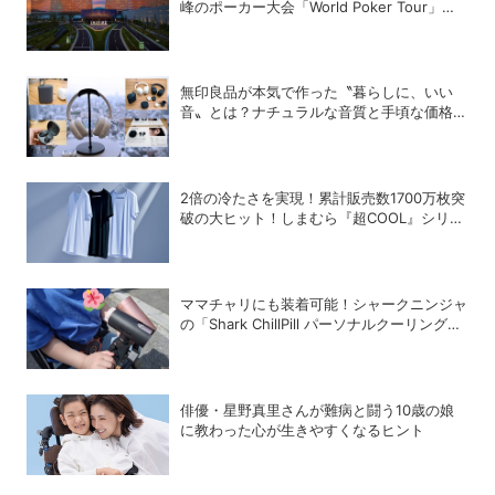
峰のポーカー大会「World Poker Tour」を
開催
無印良品が本気で作った〝暮らしに、いい
音〟とは？ナチュラルな音質と手頃な価格を
追求したオーディオデバイス5選
2倍の冷たさを実現！累計販売数1700万枚突
破の大ヒット！しまむら『超COOL』シリー
ズの進化がスゴい！【PR】
ママチャリにも装着可能！シャークニンジャ
の「Shark ChillPill パーソナルクーリングフ
ァン」で酷暑対策
俳優・星野真里さんが難病と闘う10歳の娘
に教わった心が生きやすくなるヒント