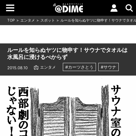
TOP
エンタメ
スポット
ルールを知らぬヤツに物申す！サウナでタオ
ルールを知らぬヤツに物申す！サウナでタオルは
水風呂に浸けるべからず
#カーツさとう
#サウナ
エンタメ
2015.08.10