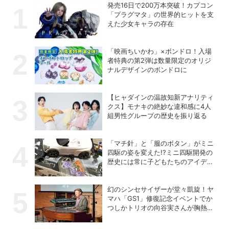
発売16日で200万本突破！カプコン
「プラグマタ」の世界的ヒットを支
えた少女キャラの存在
「映画ちいかわ」×ボンドロ！入場
者特典の第2弾は数量限定のオリジ
ナルデザインのボンドロに
【ヒャダインの温故知新アナリティ
クス】モナキの絶妙な違和感に4人
組男性グループの歴史を振り返る
「マチ針」と「服のボタン」がミニ
四駆の姿を変えた!?ミニ四駆開発の
歴史には常に子どもたちのアイデア
があった！
幻のシンセサイザーが堂々凱旋！ヤ
マハ「GS1」修復記念イベントでか
つしかトリオの向谷実さんが胸熱ト
ーク