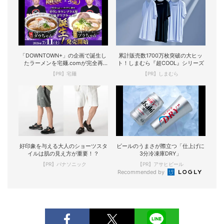
「DOWNTOWN+」の企画で誕生し
累計販売数1700万枚突破の大ヒッ
たラーメンを宅麺.comが完全再
ト！しまむら『超COOL』シリーズ
現！
【PR】宅麺
【PR】しまむら
好印象を与える大人のショーツスタ
ビールのうまさが際立つ「仕上げに
イルは肌の見え方が重要！？
3分冷凍庫DRY」
【PR】パナソニック
【PR】アサヒビール
Recommended by