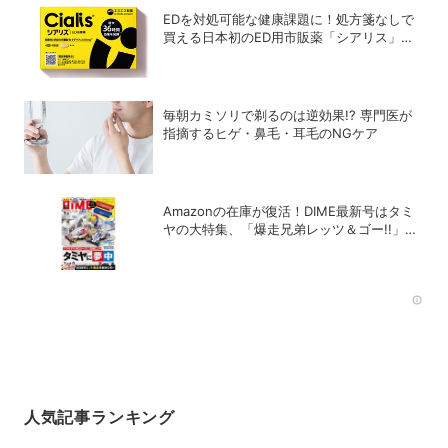
EDを対処可能な健康課題に！処方箋なしで
買える日本初のED用市販薬「シアリス」が
登場
毎朝カミソリで剃るのは逆効果!? 専門医が
指摘するヒゲ・鼻毛・耳毛のNGケア
Amazonの在庫が復活！DIME最新号はタミ
ヤの大特集、「爆走兄弟レッツ＆ゴー!!」の
スペシャルな付録つき！
Rec
人気記事ランキング