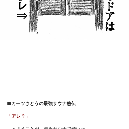
Loaded
:
11.73%
/
Unmute
■カーツさとうの最強サウナ熱伝
「アレ？」
と思うことが、最近サウナで続いた。