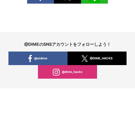
@DIMEのSNSアカウントをフォローしよう！
@atdime
@DIME_HACKS
@dime_hacks