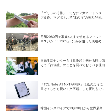
「ゴリラの冷棒」ってなに？大ヒットシリー
ズ新作、マグボトル型“氷のう”の実力が衝撃
的だった
月額2980円で家族4人まで使えるフィット
ネスジム「FIT365」に3か月通った現在のリ
アルな感想
国民生活センターも注意喚起！来たる時に備
えて「葬儀社」のことを調べておくべき理由
「TCL Note A1 NXTPAPER」は紙のように
書けてしかも賢い！文字起こしも要約もでき
るAIタブレットを試してみた
韓国インスパイアで10月30日から世界最高