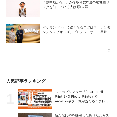
「熱中症かな…」が命取りに!?夏の脳梗塞リ
スクを知っている人は1割未満
ポケモンバトルに強くなるコツは？「ポケモ
ンチャンピオンズ」プロデューサー・星野正
昭と女流棋士・香川愛生の特別対談が実現！
Rec
人気記事ランキング
スマホプリンター『Polaroid Hi-
Print 3×3 Photo Printe』や
Amazonギフト券が当たる！プレゼ
ントキャンペーンがスタート【8月
26日締切】
新たな比率を採用した折りたたみス