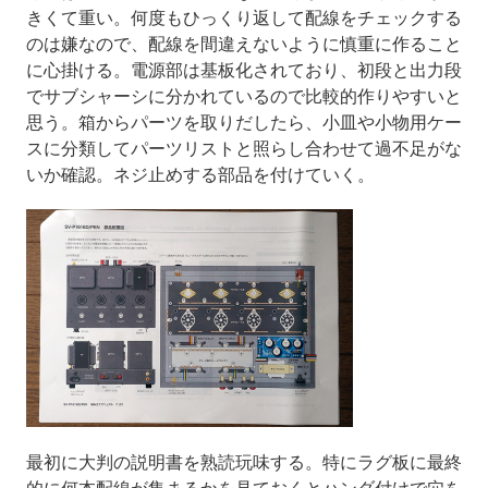
きくて重い。何度もひっくり返して配線をチェックする
のは嫌なので、配線を間違えないように慎重に作ること
に心掛ける。電源部は基板化されており、初段と出力段
でサブシャーシに分かれているので比較的作りやすいと
思う。箱からパーツを取りだしたら、小皿や小物用ケー
スに分類してパーツリストと照らし合わせて過不足がな
いか確認。ネジ止めする部品を付けていく。
最初に大判の説明書を熟読玩味する。特にラグ板に最終