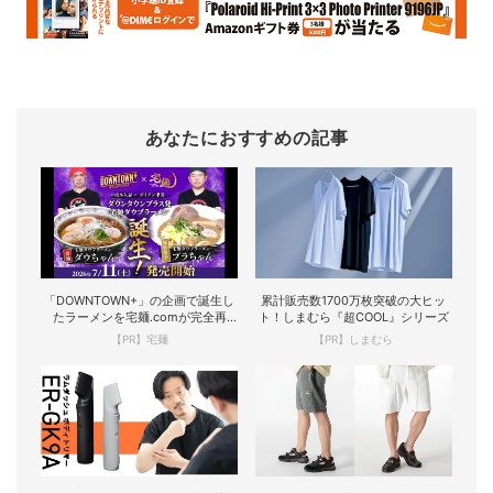
あなたにおすすめの記事
「DOWNTOWN+」の企画で誕生し
累計販売数1700万枚突破の大ヒッ
たラーメンを宅麺.comが完全再
ト！しまむら『超COOL』シリーズ
現！
【PR】宅麺
【PR】しまむら