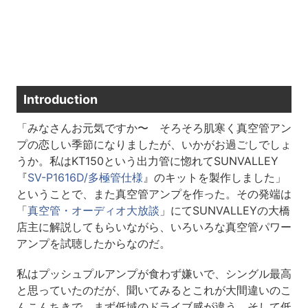
Introduction
「みなさんお元気ですか〜 そろそろ肌寒く真空管アン
プの恋しい季節になりましたが、いかがお過ごしでしょ
うか。私はKT150という出力管に惚れてSUNVALLEY
『
SV-P1616D/多極管仕様
』のキットを製作しました」
ということで、また真空管アンプを作った。その発端は
「
真空管・オーディオ大放談
」にてSUNVALLEYの大橋
店主に解説してもらいながら、いろいろな真空管パワー
アンプを試聴したからなのだ。
私はプッシュプルアンプが食わず嫌いで、シングル最高
と思っていたのだが、聞いてみるとこれが大間違いのこ
んこんちきで、まず低域のドライブ感が違う。そして低