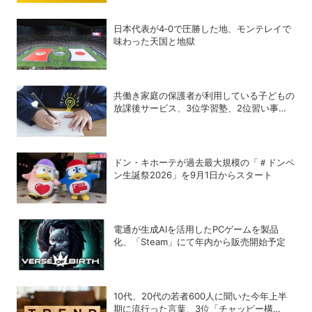
日本代表が4‐0で圧勝した地、モンテレイで
味わった天国と地獄
共働き家庭の保護者が利用している子どもの
放課後サービス、3位学習塾、2位習い事、1
位は？
ドン・キホーテが過去最大規模の「＃ドンペ
ン生誕祭2026」を9月1日からスタート
電通が生成AIを活用したPCゲームを製品
化、「Steam」にて年内から販売開始予定
10代、20代の若者600人に聞いた今年上半
期に流行った言葉、3位「チャッピー構