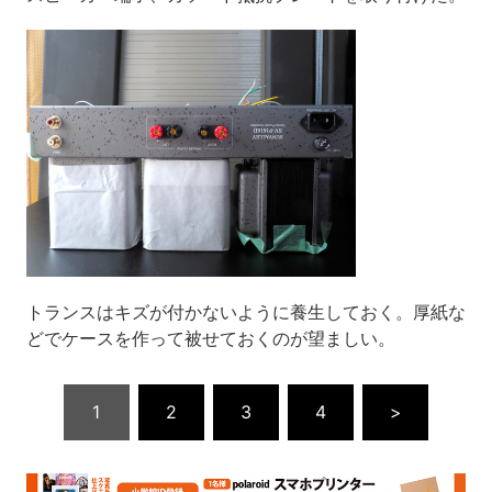
トランスはキズが付かないように養生しておく。厚紙な
どでケースを作って被せておくのが望ましい。
1
2
3
4
>