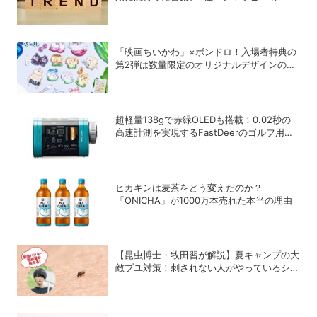
文」、2位「メロい」、1位は？
「映画ちいかわ」×ボンドロ！入場者特典の
第2弾は数量限定のオリジナルデザインのボ
ンドロに
超軽量138gで赤緑OLEDも搭載！0.02秒の
高速計測を実現するFastDeerのゴルフ用レ
ーザー距離計「C2 Pro」
ヒカキンは麦茶をどう変えたのか？
「ONICHA」が1000万本売れた本当の理由
【昆虫博士・牧田習が解説】夏キャンプの大
敵ブユ対策！刺されない人がやっているシン
プル習慣