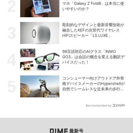
マホ「Galaxy Z Fold8」は本当に使
いやすいのか？
彫刻的なデザインと最新音響技術が
融合したKEFの次世代ワイヤレス
HiFiスピーカー「LS LUXE」
98言語対応のAIグラス「INMO
GO3」は会話の概念を変える翻訳デ
バイスだった！
コンシューマー向けアウトドア外骨
格デバイスメーカーのHypershellが
自然でシームレスな近未来の歩行体
験を実現する新製品を発売
Recommended by
最新号