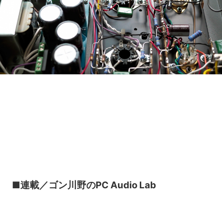
Loaded
:
10.51%
/
Unmute
■連載／ゴン川野のPC Audio Lab