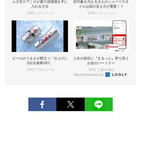
ムダ毛ケアこそが夏の清潔感を手に
好印象を与える大人のショーツスタ
入れる方法
イルは肌の見え方が重要！？
【PR】パナソニック
【PR】パナソニック
ビールのうまさが際立つ「仕上げに
人生の節目に〝まるっと〟寄り添う
3分冷凍庫DRY」
お金のパートナー
【PR】アサヒビール
【PR】三菱UFJ銀行
Recommended by