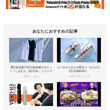
あなたにおすすめの記事
累計販売数1700万枚突破の大ヒッ
ビールのうまさが際立つ「仕上げに
ト！しまむら『超COOL』シリーズ
3分冷凍庫DRY」
【PR】しまむら
【PR】アサヒビール