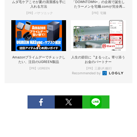
ムダ毛ケアこそが夏の清潔感を手に
「DOWNTOWN+」の企画で誕生し
入れる方法
たラーメンを宅麺.comが完全再
現！
【PR】パナソニック
【PR】宅麺
Amazonプライムデーでチェックし
人生の節目に〝まるっと〟寄り添う
たい、注目のUGREEN製品
お金のパートナー
【PR】UGREEN
【PR】三菱UFJ銀行
Recommended by