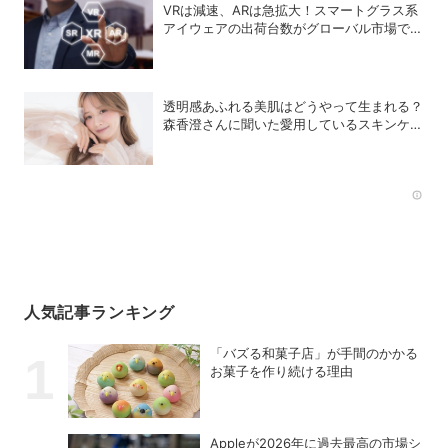
VRは減速、ARは急拡大！スマートグラス系
アイウェアの出荷台数がグローバル市場で急
成長
透明感あふれる美肌はどうやって生まれる？
森香澄さんに聞いた愛用しているスキンケア
8選
Rec
人気記事ランキング
「バズる和菓子店」が手間のかかる
お菓子を作り続ける理由
Appleが2026年に過去最⾼の市場シ