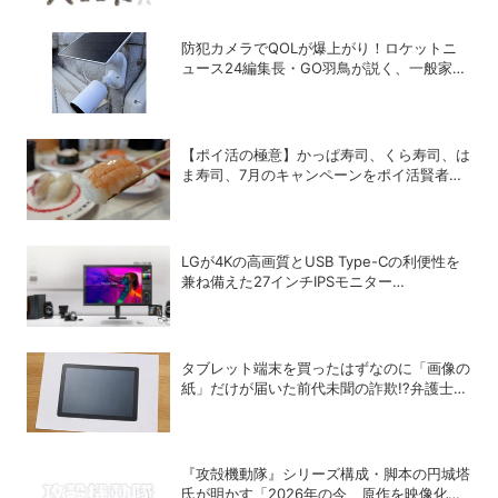
防犯カメラでQOLが爆上がり！ロケットニ
ュース24編集長・GO羽鳥が説く、一般家庭
こそ「防犯カメラ」をつけるべき理由
【ポイ活の極意】かっぱ寿司、くら寿司、は
ま寿司、7月のキャンペーンをポイ活賢者は
こう攻略する！
LGが4Kの高画質とUSB Type-Cの利便性を
兼ね備えた27インチIPSモニター
「27U730B-BAJP」を発売
タブレット端末を買ったはずなのに「画像の
紙」だけが届いた前代未聞の詐欺!?弁護士が
解説する法的な問題点
『攻殻機動隊』シリーズ構成・脚本の円城塔
氏が明かす「2026年の今、原作を映像化す