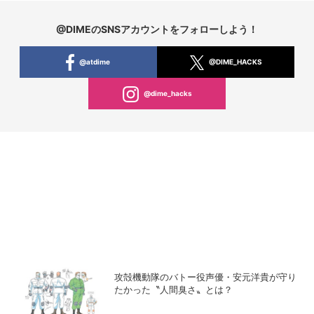
@DIMEのSNSアカウントをフォローしよう！
@atdime
@DIME_HACKS
@dime_hacks
攻殻機動隊のバトー役声優・安元洋貴が守り
たかった〝人間臭さ〟とは？