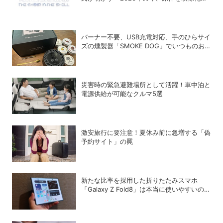
る意味」
バーナー不要、USB充電対応、手のひらサイ
ズの燻製器「SMOKE DOG」でいつものお
つまみが劇的に美味しくなった！
災害時の緊急避難場所として活躍！車中泊と
電源供給が可能なクルマ5選
激安旅行に要注意！夏休み前に急増する「偽
予約サイト」の罠
新たな比率を採用した折りたたみスマホ
「Galaxy Z Fold8」は本当に使いやすいの
か？